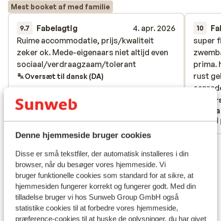
Mest booket af med familie
Fabelagtig
4. apr. 2026
Fa
9.7
10
Ruime accommodatie, prijs/kwaliteit
Ruime accommodatie, prijs/kwaliteit
super f
super f
zeker ok. Mede-eigenaars niet altijd even
zeker ok. Mede-eigenaars niet altijd even
zwemba
zwemba
sociaal/verdraagzaam/tolerant
sociaal/verdraagzaam/tolerant
prima. 
prima. 
rust g
rust g
Oversæt til dansk (DA)
aanrad
aanrad
Overs
Anonym
Vera
Gruppe
Med 
Denne hjemmeside bruger cookies
Se alle 12 anmeldelser
Disse er små tekstfiler, der automatisk installeres i din
Lokation
browser, når du besøger vores hjemmeside. Vi
bruger funktionelle cookies som standard for at sikre, at
hjemmesiden fungerer korrekt og fungerer godt. Med din
tilladelse bruger vi hos Sunweb Group GmbH også
statistike cookies til at forbedre vores hjemmeside,
præference-cookies til at huske de oplysninger, du har givet
Se på kort