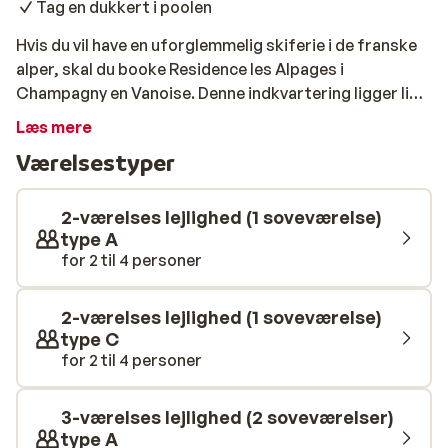
Tag en dukkert i poolen
Hvis du vil have en uforglemmelig skiferie i de franske
alper, skal du booke Residence les Alpages i
Champagny en Vanoise. Denne indkvartering ligger lige
ved pisten - en skøn beliggenhed til en skiferie.
Læs mere
Residence les Alpages har en bred vifte af lejligheder
Værelsestyper
og studiolejligheder til alt fra 2 til 8 personer. Alle
lejligheder er komfortabelt indrettet og har tekøkken,
badeværelse og balkon eller terrasse. Efter en dag på
2-værelses lejlighed (1 soveværelse)
ski kan du slappe af i spaen på Residence les Alpages.
type A
for 2 til 4 personer
Her finder du en sauna, et tyrkisk bad og en
swimmingpool. Du kan også nyde en massage eller en
anden wellness-behandling.
2-værelses lejlighed (1 soveværelse)
type C
for 2 til 4 personer
3-værelses lejlighed (2 soveværelser)
type A