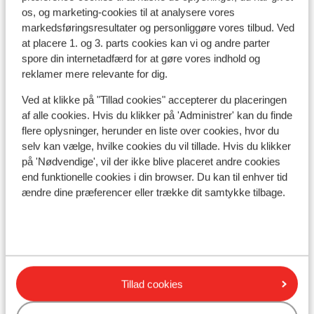
os, og marketing-cookies til at analysere vores
markedsføringsresultater og personliggøre vores tilbud. Ved
at placere 1. og 3. parts cookies kan vi og andre parter
spore din internetadfærd for at gøre vores indhold og
reklamer mere relevante for dig.
I området
Afstand til centrum: ca. 1000 meter
Ved at klikke på "Tillad cookies" accepterer du placeringen
Afstand til skilift ca. 1500 meter
af alle cookies. Hvis du klikker på 'Administrer' kan du finde
flere oplysninger, herunder en liste over cookies, hvor du
Liftkort/skileje/undervisning
selv kan vælge, hvilke cookies du vil tillade. Hvis du klikker
på 'Nødvendige', vil der ikke blive placeret andre cookies
end funktionelle cookies i din browser. Du kan til enhver tid
Liftkort
ændre dine præferencer eller trække dit samtykke tilbage.
Undervisning
Skileje
Tillad cookies