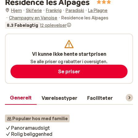
Residence les Alpages
Hjem
Skiferie
Frankrig
Paradiski
La Plagne
Champagny en Vanoise
Residence les Alpages
8.3 Fabelagtig
12 oplevelser
Vi kunne ikke hente startprisen
Se alle priser og rabatter i oversigten.
Se priser
Generelt
Værelsestyper
Faciliteter
Prakti
Populær hos med familie
Panoramaudsigt
Rolig beliggenhed