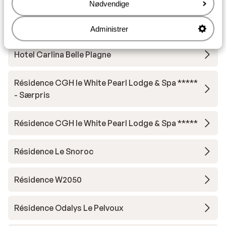
Andre overnatningssteder i La Plagne
Nødvendige
Résidence Terresens l'Etoile de la Vanoise
Administrer
Hotel Carlina Belle Plagne
Résidence CGH le White Pearl Lodge & Spa *****
- Særpris
Résidence CGH le White Pearl Lodge & Spa *****
Résidence Le Snoroc
Résidence W2050
Résidence Odalys Le Pelvoux