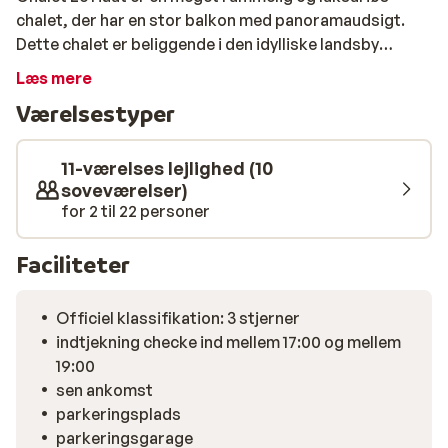
chalet, der har en stor balkon med panoramaudsigt.
Dette chalet er beliggende i den idylliske landsby
Champagny Le Haut. Fra Champgagny Le Haut er der en
Læs mere
gratis skibus, der kører dig til gondol i Champagny en
Værelsestyper
Vanoise. Dette chalet har seks soveværelser, hver med
eget badeværelse og en privat garage med plads til to
biler. Efter en aktiv dag på pisterne kan du slappe af i
11-værelses lejlighed (10
saunaen, der kan rumme op til otte personer! Chalet Le
soveværelser)
for 2 til 22 personer
Haut er ideelt til en vintersportsferie med venner eller
familie. Inden for gåafstand af hytten vil du finde en
hyggelig restaurant, hvor du kan nyde en lækker
Faciliteter
middag. Alt dette er nydelse på højt plan!
Officiel klassifikation: 3 stjerner
indtjekning checke ind mellem 17:00 og mellem
19:00
sen ankomst
parkeringsplads
parkeringsgarage