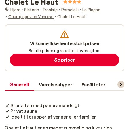
Chalet Le Haut
Hjem
Skiferie
Frankrig
Paradiski
La Plagne
Champagny en Vanoise
Chalet Le Haut
Vi kunne ikke hente startprisen
Se alle priser og rabatter i oversigten.
Se priser
Generelt
Værelsestyper
Faciliteter
Prakti
Stor altan med panoramaudsigt
Privat sauna
Ideelt til grupper af venner eller familier
Chalet Le Haut er en meget rummelig og luksuriøs