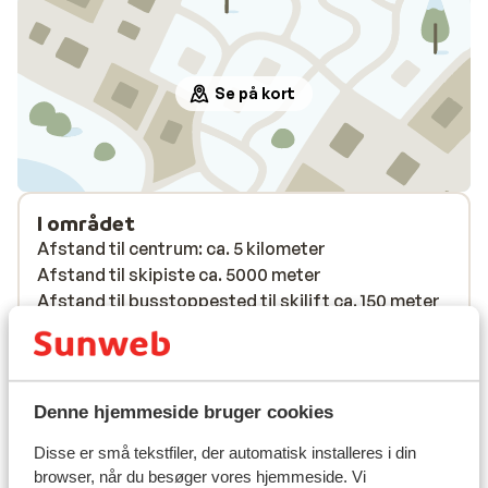
Se på kort
I området
Afstand til centrum: ca. 5 kilometer
Afstand til skipiste ca. 5000 meter
Afstand til busstoppested til skilift ca. 150 meter
Afstand til skilift ca. 5 kilometer
Afstand til nærmeste butikker ca. 5 kilometer
Liftkort/skileje/undervisning
Denne hjemmeside bruger cookies
Disse er små tekstfiler, der automatisk installeres i din
Liftkort
browser, når du besøger vores hjemmeside. Vi