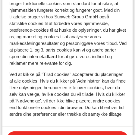
bruger funktionelle cookies som standard for at sikre, at
Undervisning
hjemmesiden fungerer korrekt og fungerer godt. Med din
tilladelse bruger vi hos Sunweb Group GmbH også
statistike cookies til at forbedre vores hjemmeside,
Skileje
præference-cookies til at huske de oplysninger, du har givet
os, og marketing-cookies til at analysere vores
markedsføringsresultater og personliggøre vores tilbud. Ved
Andre overnatningssteder i La Plagne
at placere 1. og 3. parts cookies kan vi og andre parter
spore din internetadfærd for at gøre vores indhold og
reklamer mere relevante for dig.
Résidence Terresens l'Etoile de la Vanoise
Ved at klikke på "Tillad cookies" accepterer du placeringen
Hotel Carlina Belle Plagne
af alle cookies. Hvis du klikker på 'Administrer' kan du finde
flere oplysninger, herunder en liste over cookies, hvor du
selv kan vælge, hvilke cookies du vil tillade. Hvis du klikker
Résidence MGM Manaka
på 'Nødvendige', vil der ikke blive placeret andre cookies
end funktionelle cookies i din browser. Du kan til enhver tid
ændre dine præferencer eller trække dit samtykke tilbage.
Résidence CGH le White Pearl Lodge & Spa *****
- Særpris