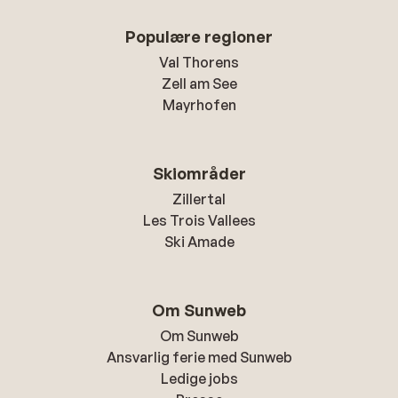
Populære regioner
Val Thorens
Zell am See
Mayrhofen
Skiområder
Zillertal
Les Trois Vallees
Ski Amade
Om Sunweb
Om Sunweb
Ansvarlig ferie med Sunweb
Ledige jobs