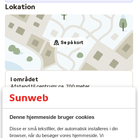
Lokation
Se på kort
I området
Afstand til centrum: ca. 700 meter
Afstand til busstoppested til skilift ca. 200 meter
Afstand til nærmeste butikker ca. 200 meter
Liftkort/skileje/undervisning
Denne hjemmeside bruger cookies
Disse er små tekstfiler, der automatisk installeres i din
Liftkort
browser, når du besøger vores hjemmeside. Vi