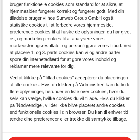
bruger funktionelle cookies som standard for at sikre, at
hjemmesiden fungerer korrekt og fungerer godt. Med din
Undervisning
tilladelse bruger vi hos Sunweb Group GmbH også
statistike cookies til at forbedre vores hjemmeside,
Skileje
præference-cookies til at huske de oplysninger, du har givet
os, og marketing-cookies til at analysere vores
markedsføringsresultater og personliggøre vores tilbud. Ved
Andre overnatningssteder i La Plagne
at placere 1. og 3. parts cookies kan vi og andre parter
spore din internetadfærd for at gøre vores indhold og
reklamer mere relevante for dig.
Résidence Terresens l'Etoile de la Vanoise
Ved at klikke på "Tillad cookies" accepterer du placeringen
af alle cookies. Hvis du klikker på 'Administrer' kan du finde
Hotel Carlina Belle Plagne
flere oplysninger, herunder en liste over cookies, hvor du
selv kan vælge, hvilke cookies du vil tillade. Hvis du klikker
Résidence MGM Manaka
på 'Nødvendige', vil der ikke blive placeret andre cookies
end funktionelle cookies i din browser. Du kan til enhver tid
ændre dine præferencer eller trække dit samtykke tilbage.
Résidence CGH le White Pearl Lodge & Spa *****
- Særpris