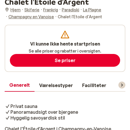
Chalet l'Etoile d'Argent
Hjem
Skiferie
Frankrig
Paradiski
La Plagne
Champagny en Vanoise
Chalet l'Etoile d'Argent
Vi kunne ikke hente startprisen
Se alle priser og rabatter i oversigten.
Se priser
Generelt
Værelsestyper
Faciliteter
Prakti
Privat sauna
Panoramaudsigt over bjergene
Hyggelig savoyardisk stil
Chalet l’Étoile d’Argent i Champagny-en-Vanoise