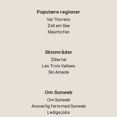
Populære regioner
Val Thorens
Zell am See
Mayrhofen
Skiområder
Zillertal
Les Trois Vallees
Ski Amade
Om Sunweb
Om Sunweb
Ansvarlig ferie med Sunweb
Ledige jobs