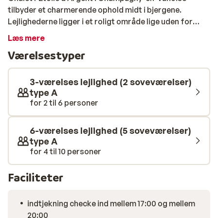
tilbyder et charmerende ophold midt i bjergene.
Lejlighederne ligger i et roligt område lige uden for
centrum, med skibussen i gåafstand. Du kommer altså
Læs mere
hurtigt ud på pisterne i det alsidige Paradiski-område.
Værelsestyper
Indenfor er der en varm og autentisk atmosfære med
masser af træ, stemningsfulde detaljer og gode
fællesområder. Nyd panoramaudsigt fra din balkon, og
3-værelses lejlighed (2 soveværelser)
slap af i den private sauna efter en dag på ski. Et ideelt
type A
for 2 til 6 personer
sted for dig, der sætter pris på komfort, privatliv og
bjergenes ro.
6-værelses lejlighed (5 soveværelser)
type A
for 4 til 10 personer
Faciliteter
indtjekning checke ind mellem 17:00 og mellem
20:00