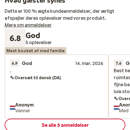
Hvad gæster synes
Dette er 100 % ægte kundeanmeldelser, der ærligt
afspejler deres oplevelser med vores produkt.
Mere om anmeldelser
God
6.8
5 oplevelser
Mest booket af med familie
God
14. mar. 2026
G
6.9
7.6
.
.
Best he
Best he
ruimte
ruimte
Oversæt til dansk (DA)
fijne b
fijne b
luie sto
luie sto
Overs
Anonym
Ano
Venner
Med 
Se alle 5 anmeldelser