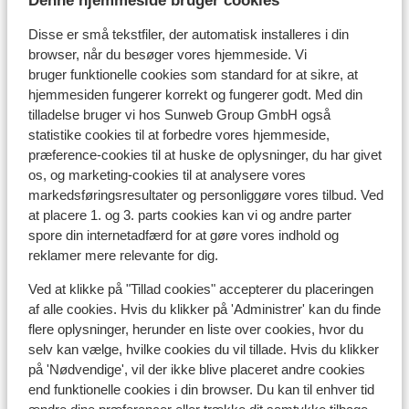
Hotel Le Sherpa
Denne hjemmeside bruger cookies
Disse er små tekstfiler, der automatisk installeres i din
Hotel Fitz Roy - Halvpension
browser, når du besøger vores hjemmeside. Vi
bruger funktionelle cookies som standard for at sikre, at
hjemmesiden fungerer korrekt og fungerer godt. Med din
Résidence Koh-I Nor
tilladelse bruger vi hos Sunweb Group GmbH også
statistike cookies til at forbedre vores hjemmeside,
Résidence l'Arcelle Ancolies
præference-cookies til at huske de oplysninger, du har givet
os, og marketing-cookies til at analysere vores
markedsføringsresultater og personliggøre vores tilbud. Ved
Résidence Montagnettes Le Hameau du Soleil
at placere 1. og 3. parts cookies kan vi og andre parter
(Tidl. Soleil 1)
spore din internetadfærd for at gøre vores indhold og
reklamer mere relevante for dig.
Chalet Mouflon
Ved at klikke på "Tillad cookies" accepterer du placeringen
af alle cookies. Hvis du klikker på 'Administrer' kan du finde
Résidence Le Val Chavière
flere oplysninger, herunder en liste over cookies, hvor du
selv kan vælge, hvilke cookies du vil tillade. Hvis du klikker
på 'Nødvendige', vil der ikke blive placeret andre cookies
Résidence Les Balcons Platinium Val Thorens
end funktionelle cookies i din browser. Du kan til enhver tid