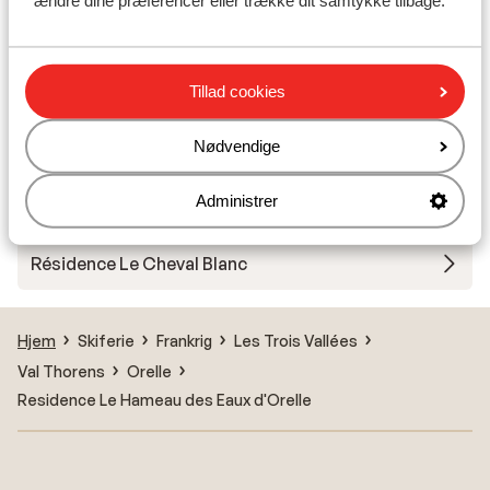
ændre dine præferencer eller trække dit samtykke tilbage.
Résidence Reine Blanche
Résidence Le Hameau du Kashmir - ekstra
Tillad cookies
værelser
Nødvendige
Résidence Montagnettes Chalets Mica (Tidl.
Lombarde)
Administrer
Résidence Le Cheval Blanc
Hjem
Skiferie
Frankrig
Les Trois Vallées
Val Thorens
Orelle
Residence Le Hameau des Eaux d'Orelle