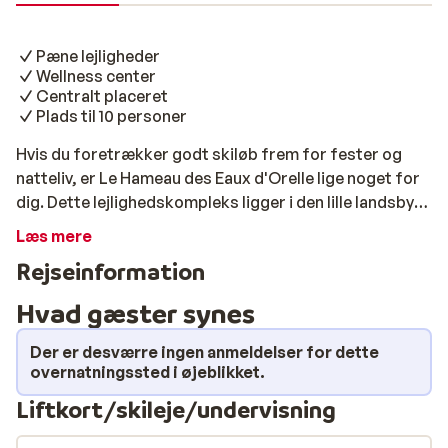
Pæne lejligheder
Wellness center
Centralt placeret
Plads til 10 personer
Hvis du foretrækker godt skiløb frem for fester og
natteliv, er Le Hameau des Eaux d'Orelle lige noget for
dig. Dette lejlighedskompleks ligger i den lille landsby
Orelle, som tilbyder et hyggeligt og fredsomt område,
Læs mere
med adgang til det store Les Trois Vallées.
Rejseinformation
Lejlighederne er moderne og pænt indrettet med plads
op til 10 personer. Efter en lang dag på pisterne, kan
Hvad gæster synes
man med fordel slappe af i kompleksets wellness
center. Vi anbefaler Résidence Le Hameau des Eaux
Der er desværre ingen anmeldelser for dette
d'Orelle til familier og grupper, som ønsker en
overnatningssted i øjeblikket.
kombination af afslapning og godt skiløb.
Liftkort/skileje/undervisning