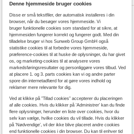
Denne hjemmeside bruger cookies
Se alle 5 anmeldelser
Disse er små tekstfiler, der automatisk installeres i din
Lokation
browser, når du besøger vores hjemmeside. Vi
bruger funktionelle cookies som standard for at sikre, at
hjemmesiden fungerer korrekt og fungerer godt. Med din
tilladelse bruger vi hos Sunweb Group GmbH også
statistike cookies til at forbedre vores hjemmeside,
præference-cookies til at huske de oplysninger, du har givet
Se på kort
os, og marketing-cookies til at analysere vores
markedsføringsresultater og personliggøre vores tilbud. Ved
at placere 1. og 3. parts cookies kan vi og andre parter
spore din internetadfærd for at gøre vores indhold og
reklamer mere relevante for dig.
I området
Ved at klikke på "Tillad cookies" accepterer du placeringen
Afstand til centrum: ca. 100 meter
af alle cookies. Hvis du klikker på 'Administrer' kan du finde
Afstand til skipiste ca. 50 meter
flere oplysninger, herunder en liste over cookies, hvor du
Afstand til busstoppested til skilift ca. 10 meter
selv kan vælge, hvilke cookies du vil tillade. Hvis du klikker
Afstand til skilift ca. 100 meter
på 'Nødvendige', vil der ikke blive placeret andre cookies
Afstand til nærmeste butikker ca. 100 meter
end funktionelle cookies i din browser. Du kan til enhver tid