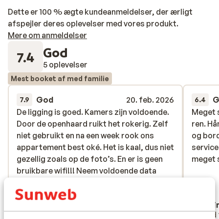
Dette er 100 % ægte kundeanmeldelser, der ærligt
afspejler deres oplevelser med vores produkt.
Mere om anmeldelser
God
7.4
5 oplevelser
Mest booket af med familie
God
20. feb. 2026
G
7.9
6.4
De ligging is goed. Kamers zijn voldoende.
De ligging is goed. Kamers zijn voldoende.
Meget s
Meget s
Door de openhaard ruikt het rokerig. Zelf
Door de openhaard ruikt het rokerig. Zelf
ren. Hå
ren. Hå
niet gebruikt en na een week rook ons
niet gebruikt en na een week rook ons
og bord
og bord
appartement best oké. Het is kaal, dus niet
appartement best oké. Het is kaal, dus niet
service
service
gezellig zoals op de foto’s. En er is geen
gezellig zoals op de foto’s. En er is geen
meget s
meget s
bruikbare wifi!!! Neem voldoende data
bruikbare wifi!!! Neem voldoende data
mee. Geen smart tv dus gebruik laptop of
mee. Ge...
mere
spelcomputer op de tv voor de kids.
Oversæt til dansk (DA)
Tim
Kati
Enlig forælder
Med 