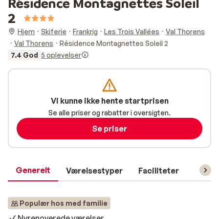
Résidence Montagnettes Soleil
2
Hjem
Skiferie
Frankrig
Les Trois Vallées
Val Thorens
Val Thorens
Résidence Montagnettes Soleil 2
7.4 God
5 oplevelser
Vi kunne ikke hente startprisen
Se alle priser og rabatter i oversigten.
Se priser
Generelt
Værelsestyper
Faciliteter
Prakti
Populær hos med familie
Nyrenoverede værelser