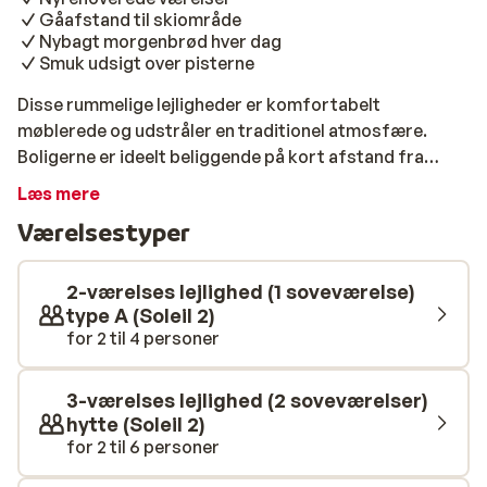
Gåafstand til skiområde
Nybagt morgenbrød hver dag
Smuk udsigt over pisterne
Disse rummelige lejligheder er komfortabelt
møblerede og udstråler en traditionel atmosfære.
Boligerne er ideelt beliggende på kort afstand fra
centrum af Val Thorens og kun 50 meter fra pisterne!
Læs mere
Efter en aktiv dag i sneen har du masser af muligheder i
Værelsestyper
Val Thorens. Du kan gå ud at spise, svømme i den
offentlige swimmingpool og selvfølgelig nyde afterski.
Nyd din skiferie på Résidence Montagnettes Soleil 2!
2-værelses lejlighed (1 soveværelse)
type A (Soleil 2)
for 2 til 4 personer
3-værelses lejlighed (2 soveværelser)
hytte (Soleil 2)
for 2 til 6 personer