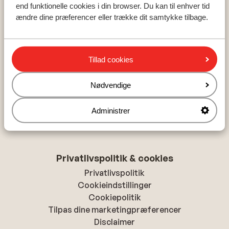
Les Trois Vallees
end funktionelle cookies i din browser. Du kan til enhver tid
Ski Amade
ændre dine præferencer eller trække dit samtykke tilbage.
Om Sunweb
Tillad cookies
Om Sunweb
Ansvarlig ferie med Sunweb
Nødvendige
Ledige jobs
Presse
Administrer
Tilgængelighedserklæring
Privatlivspolitik & cookies
Privatlivspolitik
Cookieindstillinger
Cookiepolitik
Tilpas dine marketingpræferencer
Disclaimer