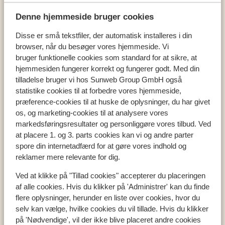
Denne hjemmeside bruger cookies
Disse er små tekstfiler, der automatisk installeres i din
Populære lande
browser, når du besøger vores hjemmeside. Vi
bruger funktionelle cookies som standard for at sikre, at
Ostrig
hjemmesiden fungerer korrekt og fungerer godt. Med din
Frankrig
tilladelse bruger vi hos Sunweb Group GmbH også
Italien
statistike cookies til at forbedre vores hjemmeside,
præference-cookies til at huske de oplysninger, du har givet
os, og marketing-cookies til at analysere vores
Populære regioner
markedsføringsresultater og personliggøre vores tilbud. Ved
at placere 1. og 3. parts cookies kan vi og andre parter
Val Thorens
spore din internetadfærd for at gøre vores indhold og
Zell am See
reklamer mere relevante for dig.
Mayrhofen
Ved at klikke på "Tillad cookies" accepterer du placeringen
af alle cookies. Hvis du klikker på 'Administrer' kan du finde
flere oplysninger, herunder en liste over cookies, hvor du
Skiområder
selv kan vælge, hvilke cookies du vil tillade. Hvis du klikker
Zillertal
på 'Nødvendige', vil der ikke blive placeret andre cookies