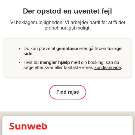
Der opstod en uventet fejl
Vi beklager ulejligheden. Vi arbejder hårdt for at få det
ordnet hurtigst muligt.
Du kan prøve at
geninlæse
eller gå til den
forrige
side
.
Hvis du
mangler hjælp
med din booking, kan du
søge efter svar eller kontakte vores
kundeservice
.
Find rejse
Hjem
Skiferie
Frankrig
Les Trois Vallées
Val Thorens
Val Thorens
Résidence Les Ancolies