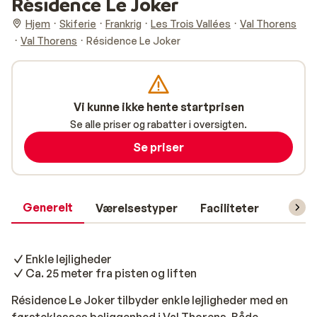
Résidence Le Joker
Hjem
Skiferie
Frankrig
Les Trois Vallées
Val Thorens
Val Thorens
Résidence Le Joker
Vi kunne ikke hente startprisen
Se alle priser og rabatter i oversigten.
Se priser
Generelt
Værelsestyper
Faciliteter
Prakti
Enkle lejligheder
Ca. 25 meter fra pisten og liften
Résidence Le Joker tilbyder enkle lejligheder med en