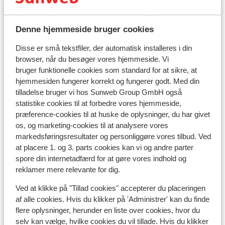
Afstand til skilift ca. 25 meter
Afstand til nærmeste butikker ca. 25 meter
Denne hjemmeside bruger cookies
Liftkort/skileje/undervisning
Disse er små tekstfiler, der automatisk installeres i din
browser, når du besøger vores hjemmeside. Vi
Liftkort
bruger funktionelle cookies som standard for at sikre, at
hjemmesiden fungerer korrekt og fungerer godt. Med din
tilladelse bruger vi hos Sunweb Group GmbH også
Undervisning
statistike cookies til at forbedre vores hjemmeside,
præference-cookies til at huske de oplysninger, du har givet
os, og marketing-cookies til at analysere vores
Skileje
markedsføringsresultater og personliggøre vores tilbud. Ved
at placere 1. og 3. parts cookies kan vi og andre parter
Andre overnatningssteder i Val
spore din internetadfærd for at gøre vores indhold og
reklamer mere relevante for dig.
Thorens
Ved at klikke på "Tillad cookies" accepterer du placeringen
Hotel Le Val Thorens
af alle cookies. Hvis du klikker på 'Administrer' kan du finde
flere oplysninger, herunder en liste over cookies, hvor du
selv kan vælge, hvilke cookies du vil tillade. Hvis du klikker