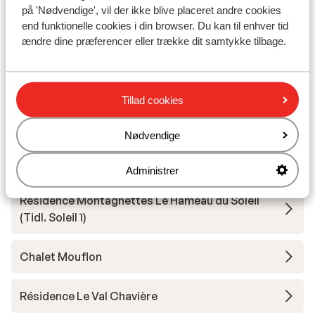
Résidence Les Ancolies
på 'Nødvendige', vil der ikke blive placeret andre cookies
end funktionelle cookies i din browser. Du kan til enhver tid
ændre dine præferencer eller trække dit samtykke tilbage.
Hotel Koh-I Nor
Hotel Le Sherpa
Tillad cookies
Hotel Fitz Roy - Halvpension
Nødvendige
Résidence Koh-I Nor
Administrer
Résidence Montagnettes Le Hameau du Soleil
(Tidl. Soleil 1)
Chalet Mouflon
Résidence Le Val Chavière