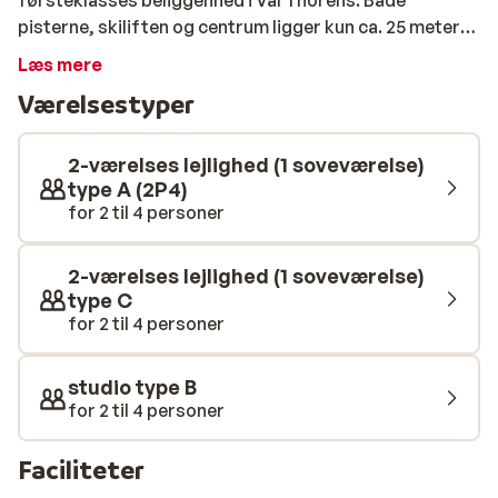
førsteklasses beliggenhed i Val Thorens. Både
pisterne, skiliften og centrum ligger kun ca. 25 meter
væk. Uanset om du kommer for at stå på ski eller
Læs mere
afterski, er du her midt i det hele. Efter en aktiv dag på
Værelsestyper
pisterne kan du slappe af og nyde solen på din balkon,
eller du kan besøge det livlige centrum.
2-værelses lejlighed (1 soveværelse)
type A (2P4)
for 2 til 4 personer
2-værelses lejlighed (1 soveværelse)
type C
for 2 til 4 personer
studio type B
for 2 til 4 personer
Faciliteter