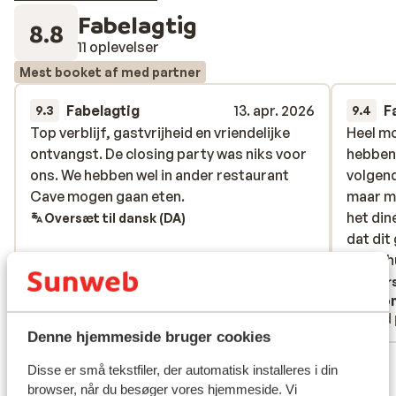
Fabelagtig
8.8
11 oplevelser
Mest booket af med partner
Fabelagtig
13. apr. 2026
F
9.3
9.4
Top verblijf, gastvrijheid en vriendelijke
Top verblijf, gastvrijheid en vriendelijke
Heel mo
Heel mo
ontvangst. De closing party was niks voor
ontvangst. De closing party was niks voor
hebben 
hebben 
ons. We hebben wel in ander restaurant
ons. We hebben wel in ander restaurant
volgen
volgen
Cave mogen gaan eten.
Cave mogen gaan eten.
maar m
maar m
het din
het din
Oversæt til dansk (DA)
dat dit
dat dit
aansch
aansch
Overs
Anonym
Ano
Med familie
Med 
Denne hjemmeside bruger cookies
Se alle 11 anmeldelser
Disse er små tekstfiler, der automatisk installeres i din
Lokation
browser, når du besøger vores hjemmeside. Vi