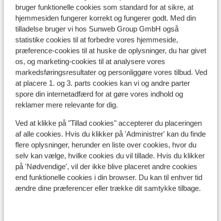
bruger funktionelle cookies som standard for at sikre, at
hjemmesiden fungerer korrekt og fungerer godt. Med din
tilladelse bruger vi hos Sunweb Group GmbH også
statistike cookies til at forbedre vores hjemmeside,
præference-cookies til at huske de oplysninger, du har givet
Se på kort
os, og marketing-cookies til at analysere vores
markedsføringsresultater og personliggøre vores tilbud. Ved
at placere 1. og 3. parts cookies kan vi og andre parter
spore din internetadfærd for at gøre vores indhold og
reklamer mere relevante for dig.
I området
Ved at klikke på "Tillad cookies" accepterer du placeringen
Afstand til centrum: ca. 50 meter
af alle cookies. Hvis du klikker på 'Administrer' kan du finde
Afstand til skipiste ca. 100 meter
flere oplysninger, herunder en liste over cookies, hvor du
Afstand til nærmeste butikker ca. 50 meter
selv kan vælge, hvilke cookies du vil tillade. Hvis du klikker
på 'Nødvendige', vil der ikke blive placeret andre cookies
Liftkort/skileje/undervisning
end funktionelle cookies i din browser. Du kan til enhver tid
ændre dine præferencer eller trække dit samtykke tilbage.
Liftkort