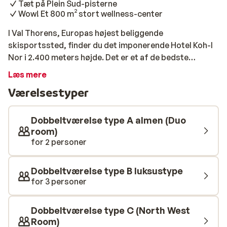
Tæt på Plein Sud-pisterne
Wow! Et 800 m² stort wellness-center
I Val Thorens, Europas højest beliggende
skisportssted, finder du det imponerende Hotel Koh-I
Nor i 2.400 meters højde. Det er et af de bedste
femstjernede hoteller, kendt for sin unikke
Læs mere
diamantformede glasstruktur, fantastisk
Værelsestyper
panoramaudsigt, 800 m² spa, gourmetrestauranter og
enestående service. Hotellet er det ideelle sted for en
eksklusiv sneferie. Slap af og lad det dygtige personale
Dobbeltværelse type A almen (Duo
tage sig af dig. De moderne værelser og suiter er
room)
for 2 personer
stilfuldt indrettet med designermøbler og varme
naturmaterialer som træ, sten og læder. Hvert værelse
har en rummelig balkon med udsigt over bjergene og
Dobbeltværelse type B luksustype
det imponerende resort. Efter en dag på pisterne kan
for 3 personer
du slappe af i Koh-I Nors anerkendte spa. Du kan tage
en dukkert i den varme indendørs pool, nyde
Dobbeltværelse type C (North West
dampbadet eller få et boost til immunforsvaret ved
Room)