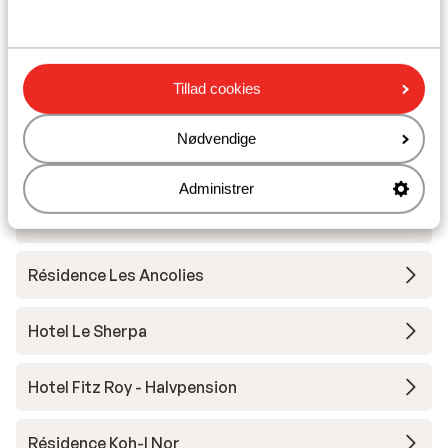
Undervisning
Skileje
Tillad cookies
Andre overnatningssteder i Val
Nødvendige
Thorens
Administrer
Hotel Le Val Thorens
Résidence Les Ancolies
Hotel Le Sherpa
Hotel Fitz Roy - Halvpension
Résidence Koh-I Nor