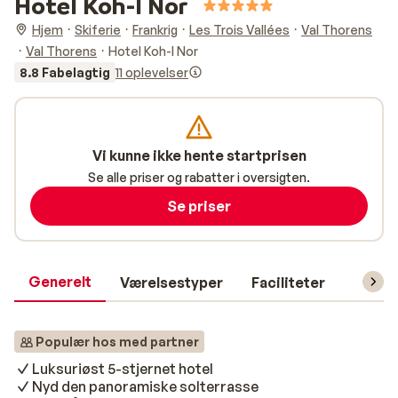
Hotel Koh-I Nor
Hjem
Skiferie
Frankrig
Les Trois Vallées
Val Thorens
Val Thorens
Hotel Koh-I Nor
8.8 Fabelagtig
11 oplevelser
Vi kunne ikke hente startprisen
Se alle priser og rabatter i oversigten.
Se priser
Generelt
Værelsestyper
Faciliteter
Prakti
Populær hos med partner
Luksuriøst 5-stjernet hotel
Nyd den panoramiske solterrasse