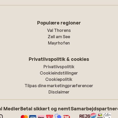
Populære regioner
Val Thorens
Zell am See
Mayrhofen
Privatlivspolitik & cookies
Privatlivspolitik
Cookieindstillinger
Cookiepolitik
Tilpas dine marketingpræferencer
Disclaimer
l Medier
Betal sikkert og nemt
Samarbejdspartner