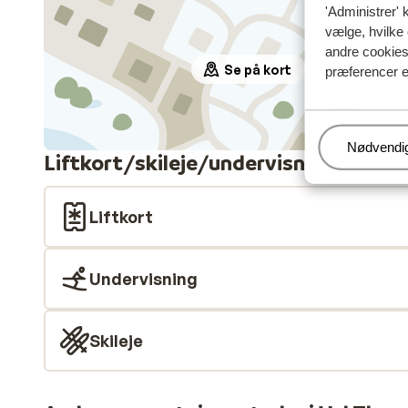
'Administrer' 
vælge, hvilke 
andre cookies 
Se på kort
præferencer e
Administr
Nødvendi
Liftkort/skileje/undervisning
Liftkort
Undervisning
Skileje