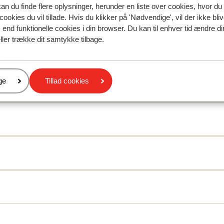
I området
kan du finde flere oplysninger, herunder en liste over cookies, hvor du
cookies du vil tillade. Hvis du klikker på 'Nødvendige', vil der ikke bli
Afstand til centrum: ca. 200 meter
end funktionelle cookies i din browser. Du kan til enhver tid ændre d
Indkvartering med forskellig indretning/ejer
ller trække dit samtykke tilbage.
Afstand til skipiste ca. 20 meter
Afstand til skilift ca. 20 meter
Afstand til nærmeste butikker ca. 200 meter
er
ge
Tillad cookies