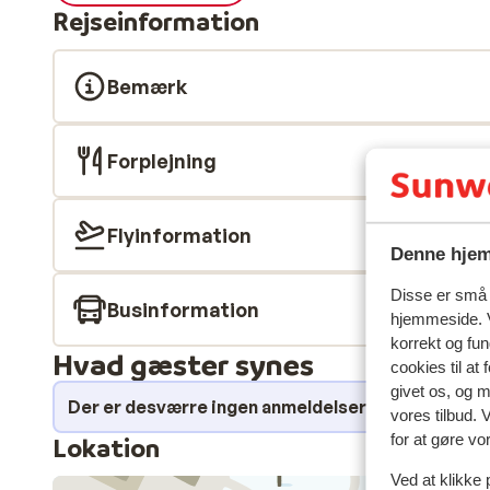
Rejseinformation
Bemærk
Forplejning
Flyinformation
Denne hjem
Disse er små t
Businformation
hjemmeside. V
korrekt og fu
Hvad gæster synes
cookies til at
givet os, og 
Der er desværre ingen anmeldelser for dette over
vores tilbud. 
for at gøre vo
Lokation
Ved at klikke 