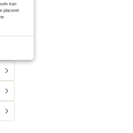
 selv kan
ve placeret
ine