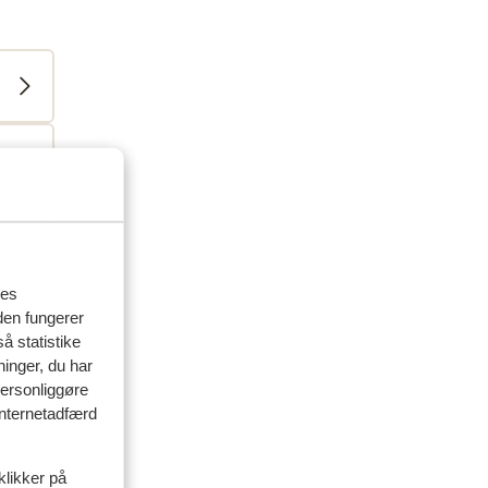
res
den fungerer
å statistike
ninger, du har
personliggøre
 internetadfærd
klikker på