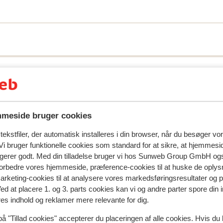
meside bruger cookies
ekstfiler, der automatisk installeres i din browser, når du besøger vo
i bruger funktionelle cookies som standard for at sikre, at hjemmesi
ngerer godt. Med din tilladelse bruger vi hos Sunweb Group GmbH ogs
 forbedre vores hjemmeside, præference-cookies til at huske de oplys
marketing-cookies til at analysere vores markedsføringsresultater og 
natningssted i øjeblikket.
Ved at placere 1. og 3. parts cookies kan vi og andre parter spore din
res indhold og reklamer mere relevante for dig.
på "Tillad cookies" accepterer du placeringen af alle cookies. Hvis du 