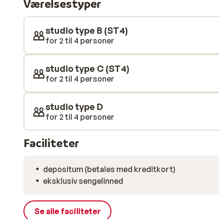
Værelsestyper
studio type B (ST4)
for 2 til 4 personer
studio type C (ST4)
for 2 til 4 personer
studio type D
for 2 til 4 personer
Faciliteter
depositum (betales med kreditkort)
eksklusiv sengelinned
Se alle faciliteter