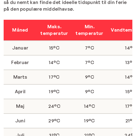
så du nemt kan finde det ideelle tidspunkt til din ferie
på den populære middelhavsø.
Maks.
Min.
Måned
Vandtemp
temperatur
temperatur
Januar
15°C
7°C
14°
Februar
14°C
7°C
13°
Marts
17°C
9°C
14°
April
19°C
9°C
15°C
Maj
24°C
14°C
17°
Juni
29°C
19°C
21°
Juli
31°C
21°C
24°