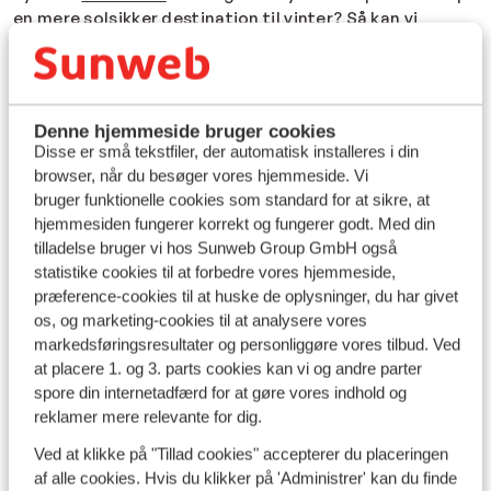
en mere solsikker destination til vinter? Så kan vi
anbefale
De Kanariske Øer
!
Vejret på Mallorca i oktober og i efteråret
Mallorcas vejr byder på op til 24 grader i
oktober
måned
Denne hjemmeside bruger cookies
og masser af soltimer. Vejret på Mallorca ligger altså
Disse er små tekstfiler, der automatisk installeres i din
op til en ideel efterårsferie med varme dage på
browser, når du besøger vores hjemmeside. Vi
standen, kolde drinks ved poolen og hyggelige aftener
bruger funktionelle cookies som standard for at sikre, at
på en lokal, spansk restaurant. Rejser du måneden før i
hjemmesiden fungerer korrekt og fungerer godt. Med din
september
, kan du opleve temperaturer op til 26 grader,
tilladelse bruger vi hos Sunweb Group GmbH også
hvor du derimod i
november
måned må ned på omkring
statistike cookies til at forbedre vores hjemmeside,
de 18 grader. Det er dog stadig en behagelig
præference-cookies til at huske de oplysninger, du har givet
temperatur til en lun efterårsferie!
os, og marketing-cookies til at analysere vores
markedsføringsresultater og personliggøre vores tilbud. Ved
Vejret på Mallorca maj og juni
at placere 1. og 3. parts cookies kan vi og andre parter
spore din internetadfærd for at gøre vores indhold og
Vejret på Mallorca i maj byder på omkring 24 grader,
reklamer mere relevante for dig.
derimod byder vejret på Mallorca i juni på næsten 30
grader. Er du til sol, varme og glade dage på stranden i
Ved at klikke på "Tillad cookies" accepterer du placeringen
Spanien
? Så er en rejse til Mallorca i
maj
og
juni
den
af alle cookies. Hvis du klikker på 'Administrer' kan du finde