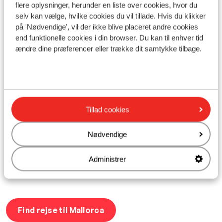
perfekte destination til en solrig rejse inden
flere oplysninger, herunder en liste over cookies, hvor du
højsæsonen for alvor går i gang. På den måde kan du
selv kan vælge, hvilke cookies du vil tillade. Hvis du klikker
både nyde Mallorcas varme temperatur og nyde godt
på 'Nødvendige', vil der ikke blive placeret andre cookies
af en billigere pris end, hvis du eksempelvis rejser i juli
end funktionelle cookies i din browser. Du kan til enhver tid
eller august måned.
ændre dine præferencer eller trække dit samtykke tilbage.
Hvor varmt er der på Mallorca i april?
I april måned kan du nyde omkring 20 grader, og det er
derfor en god destination, hvis du ønsker at kombinere
afslapning på stranden med noget mere aktivitet. Du
Tillad cookies
kan eksempelvis nyde godt af Mallorcas mange
seværdigheder, hvor du kan tage på opdagelse uden at
Nødvendige
gå til af varme. Dog kan du stadig nyde nogle varme
timer på stranden i april. Vejret på Mallorca i april er
Administrer
nemlig stadig dejligt lunt om dagen!
Find rejse til Mallorca