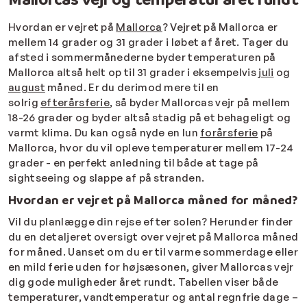
Hvordan er vejret på
Mallorca
? Vejret på Mallorca er
mellem 14 grader og 31 grader i løbet af året. Tager du
afsted i sommermånederne byder temperaturen på
Mallorca altså helt op til 31 grader i eksempelvis
juli
og
august
måned. Er du derimod mere til en
solrig
efterårsferie
, så byder Mallorcas vejr på mellem
18-26 grader og byder altså stadig på et behageligt og
varmt klima. Du kan også nyde en lun
forårsferie
på
Mallorca, hvor du vil opleve temperaturer mellem 17-24
grader - en perfekt anledning til både at tage på
sightseeing og slappe af på stranden.
Hvordan er vejret på Mallorca måned for måned?
Vil du planlægge din rejse efter solen? Herunder finder
du en detaljeret oversigt over vejret på Mallorca måned
for måned. Uanset om du er til varme sommerdage eller
en mild ferie uden for højsæsonen, giver Mallorcas vejr
dig gode muligheder året rundt. Tabellen viser både
temperaturer, vandtemperatur og antal regnfrie dage –