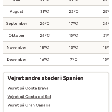
August
31°C
22°C
25°
September
26°C
17°C
24°
Oktober
24°C
15°C
21°
November
18°C
10°C
18°
December
16°C
7°C
15°C
Vejret andre steder i Spanien
Vejret på Costa Brava
Vejret på Costa del Sol
Vejret på Gran Canaria