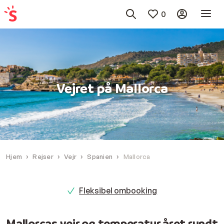
0
Vejret på Mallorca
Hjem
Rejser
Vejr
Spanien
Mallorca
Fleksibel ombooking
Mallorcas vejr og temperatur året rundt