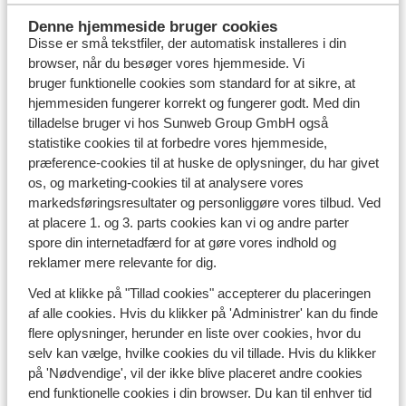
dine ønsker
Denne hjemmeside bruger cookies
Disse er små tekstfiler, der automatisk installeres i din
Book det hotel i Alanya, der passer bedst til dig og dine
browser, når du besøger vores hjemmeside. Vi
ønsker. Ønsker du en børnefri ferie, hvor du sammen
bruger funktionelle cookies som standard for at sikre, at
med din partner kan nyde solen, roen og alle
hjemmesiden fungerer korrekt og fungerer godt. Med din
faciliteterne på hotellet, så har vi de helt rette
tilladelse bruger vi hos Sunweb Group GmbH også
voksenhoteller
for dig. Skal du derimod afsted med
statistike cookies til at forbedre vores hjemmeside,
hele familien? Oplev en fantastisk ferie sammen på et
præference-cookies til at huske de oplysninger, du har givet
af de mange
familievenlige hoteller
i Alanya.
os, og marketing-cookies til at analysere vores
Vil du gerne opleve Alanyas livlige natteliv, så book et
markedsføringsresultater og personliggøre vores tilbud. Ved
hotel i centrum af Alanya
, så har du bylivet og
at placere 1. og 3. parts cookies kan vi og andre parter
nattelivet tæt på dig under hele din ferie i Alanya.
spore din internetadfærd for at gøre vores indhold og
Således går du ikke glip af noget! Vil du hellere have
reklamer mere relevante for dig.
bekvemmelighed, god service og luksus under din
Ved at klikke på "Tillad cookies" accepterer du placeringen
solferie? Så anbefaler vi helt klart, at du booker en
af alle cookies. Hvis du klikker på 'Administrer' kan du finde
hotel med
All inclusive
. Kan du slet ikke vente med at
flere oplysninger, herunder en liste over cookies, hvor du
opleve Alanya? Book en
afbudsrejse
med det samme!
selv kan vælge, hvilke cookies du vil tillade. Hvis du klikker
Skønne seværdigheder over alt i Alanya
på 'Nødvendige', vil der ikke blive placeret andre cookies
end funktionelle cookies i din browser. Du kan til enhver tid
Når du booker et hotel i Alanya, er det oplagt at