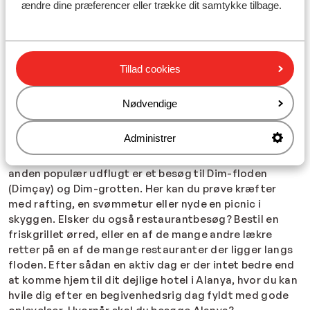
ændre dine præferencer eller trække dit samtykke tilbage.
udforske de populære steder langs Tyrkiets sydkyst.
Alanya ligger tæt på den historiske by
Side
og byen
Antalya
. Du kan passende tage en dagstur til enten Side
eller Antalya for at opleve mest muligt under din ferie.
Tillad cookies
Foretrækker du at blive i Alanya, så frygt ej, Alanya har
masser at byde på. Det middelalderlige Alanya slot,
Nødvendige
Alanya Kalesi. Rejsen derop med svævebanen fra
Kleopatra stranden er en speciel oplevelse i sig selv.
Administrer
Når du først er deroppe, kan du gå gennem ruinerne
med en fantastisk udsigt over Alanya og havet. En
anden populær udflugt er et besøg til Dim-floden
(Dimçay) og Dim-grotten. Her kan du prøve kræfter
med rafting, en svømmetur eller nyde en picnic i
skyggen. Elsker du også restaurantbesøg? Bestil en
friskgrillet ørred, eller en af de mange andre lækre
retter på en af de mange restauranter der ligger langs
floden. Efter sådan en aktiv dag er der intet bedre end
at komme hjem til dit dejlige hotel i Alanya, hvor du kan
hvile dig efter en begivenhedsrig dag fyldt med gode