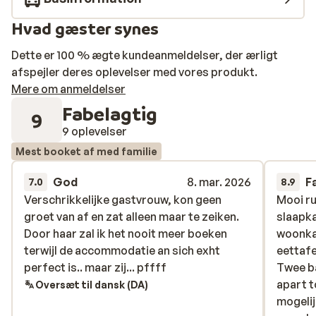
Hvad gæster synes
Dette er 100 % ægte kundeanmeldelser, der ærligt
afspejler deres oplevelser med vores produkt.
Mere om anmeldelser
Fabelagtig
9
9 oplevelser
Mest booket af med familie
God
8. mar. 2026
F
7.0
8.9
Verschrikkelijke gastvrouw, kon geen
Verschrikkelijke gastvrouw, kon geen
Mooi r
Mooi r
groet van af en zat alleen maar te zeiken.
groet van af en zat alleen maar te zeiken.
slaapk
slaapk
Door haar zal ik het nooit meer boeken
Door haar zal ik het nooit meer boeken
woonka
woonka
terwijl de accommodatie an sich exht
terwijl de accommodatie an sich exht
eettafe
eettafe
perfect is.. maar zij... pffff
perfect is.. maar zij... pffff
Twee b
Twee b
apart t
apart t
Oversæt til dansk (DA)
mogelij
mogelij