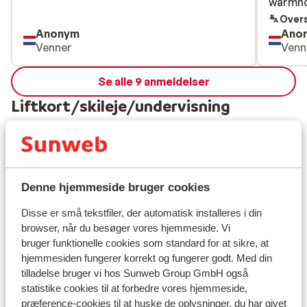
warmho
warmho
prima.
Overs
Anonym
Ano
Venner
Venn
Se alle 9 anmeldelser
Liftkort/skileje/undervisning
Liftkort
Undervisning
Denne hjemmeside bruger cookies
Disse er små tekstfiler, der automatisk installeres i din
Skileje
browser, når du besøger vores hjemmeside. Vi
bruger funktionelle cookies som standard for at sikre, at
hjemmesiden fungerer korrekt og fungerer godt. Med din
Andre overnatningssteder i Ski
tilladelse bruger vi hos Sunweb Group GmbH også
Zillertal 3000
statistike cookies til at forbedre vores hjemmeside,
præference-cookies til at huske de oplysninger, du har givet