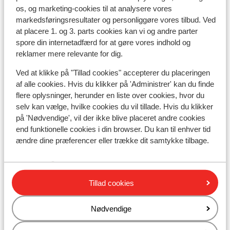
os, og marketing-cookies til at analysere vores
BRUGGER Aparthotel
markedsføringsresultater og personliggøre vores tilbud. Ved
at placere 1. og 3. parts cookies kan vi og andre parter
Hotel Panorama
spore din internetadfærd for at gøre vores indhold og
reklamer mere relevante for dig.
Hotel & Gasthof Perauer
Ved at klikke på "Tillad cookies" accepterer du placeringen
af alle cookies. Hvis du klikker på 'Administrer' kan du finde
flere oplysninger, herunder en liste over cookies, hvor du
Elisabeth Hotel - Voksenhotel
selv kan vælge, hvilke cookies du vil tillade. Hvis du klikker
på 'Nødvendige', vil der ikke blive placeret andre cookies
Panoramahotel Schwendbergerhof
end funktionelle cookies i din browser. Du kan til enhver tid
ændre dine præferencer eller trække dit samtykke tilbage.
Hotel Berghof
Tillad cookies
Hotel Rose
Nødvendige
Lejligheder Wegscheider