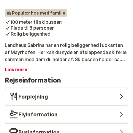
Populær hos med familie
100 meter til skibussen
Plads til 8 personer
Rolig beliggenhed
Landhaus Sabrina har en rolig beliggenhed i udkanten
af Mayrhofen. Her kan du nyde en afslappende skiferie
sammen med dem du holder af. Skibussen holder ca.
100 meter fra hoveddøren og kan nemt og bekvemt
Læs mere
føre dig til og fra skiliften. I centrum finder du
Rejseinformation
restauranter og barer, hvor du kan nyde en kold øl eller
en kop varm kakao efter en lang dag på ski.
Forplejning
Flyinformation
Businformation