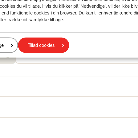
Afstand til lufthavn innsbruck: ca. 72 kilometer
cookies du vil tillade. Hvis du klikker på 'Nødvendige', vil der ikke bli
Afstand til togstation zillertalbahn bichl: ca. 750
end funktionelle cookies i din browser. Du kan til enhver tid ændre d
meter: Jenbach: ca. 30 kilometer
ller trække dit samtykke tilbage.
Afstand til busstoppested til skilift ca. 50 meter (
skibus gratis mod forevisning af liftkort)
Afstand til skilift horbergbahn: ca. 1,8 kilometer
er
ge
Tillad cookies
Afstand til nærmeste butikker ca. 1,2 kilometer
Mellem mayrhofen og ramsau im zillertal