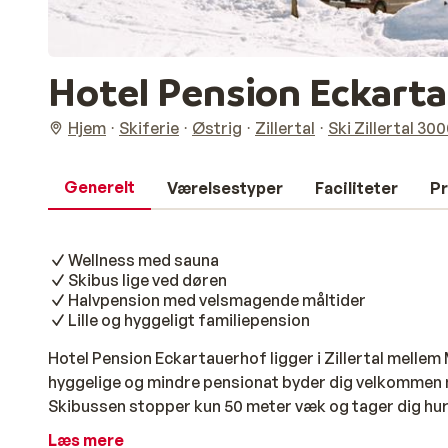
Hotel Pension Eckart
Hjem
Skiferie
Østrig
Zillertal
Ski Zillertal 30
Generelt
Værelsestyper
Faciliteter
Pr
Wellness med sauna
Skibus lige ved døren
Halvpension med velsmagende måltider
Lille og hyggeligt familiepension
Hotel Pension Eckartauerhof ligger i Zillertal melle
hyggelige og mindre pensionat byder dig velkommen
Skibussen stopper kun 50 meter væk og tager dig hurt
kilometer derfra. Bygningen har et traditionelt udtr
Læs mere