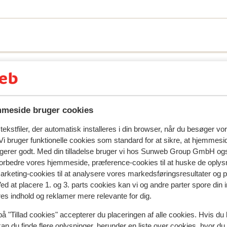
meside bruger cookies
ekstfiler, der automatisk installeres i din browser, når du besøger vo
i bruger funktionelle cookies som standard for at sikre, at hjemmesi
natningssted i øjeblikket.
ngerer godt. Med din tilladelse bruger vi hos Sunweb Group GmbH ogs
 forbedre vores hjemmeside, præference-cookies til at huske de oplys
marketing-cookies til at analysere vores markedsføringsresultater og 
Ved at placere 1. og 3. parts cookies kan vi og andre parter spore din
I området
res indhold og reklamer mere relevante for dig.
Afstand til centrum: mayrhofen: ca. 2 kilometer,
på "Tillad cookies" accepterer du placeringen af alle cookies. Hvis du 
ramsau: ca. 2 kilometer
kan du finde flere oplysninger, herunder en liste over cookies, hvor du