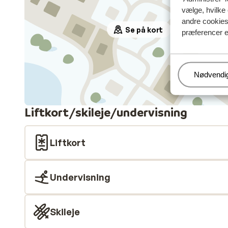
vælge, hvilke 
andre cookies 
Se på kort
præferencer e
Administr
Nødvendi
Liftkort/skileje/undervisning
Liftkort
Undervisning
Skileje