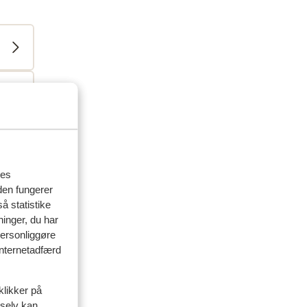
res
den fungerer
å statistike
ninger, du har
personliggøre
 internetadfærd
klikker på
 selv kan