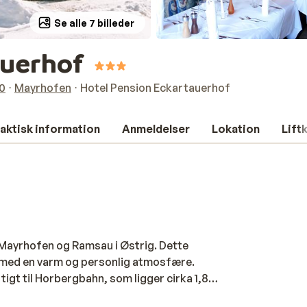
Se alle 7 billeder
auerhof
00
Mayrhofen
Hotel Pension Eckartauerhof
aktisk information
Anmeldelser
Lokation
Lift
m Mayrhofen og Ramsau i Østrig. Dette
 med en varm og personlig atmosfære.
igt til Horbergbahn, som ligger cirka 1,8
yk med masser af træ og varme farver.