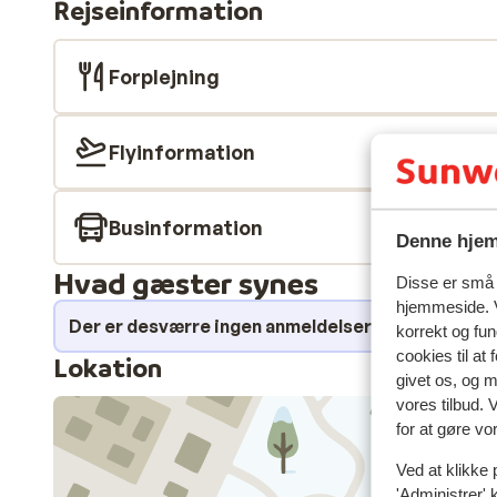
Rejseinformation
Forplejning
Flyinformation
Businformation
Denne hjem
Hvad gæster synes
Disse er små t
hjemmeside. V
Der er desværre ingen anmeldelser for dette over
korrekt og fu
cookies til at
Lokation
givet os, og 
vores tilbud. 
for at gøre vo
Ved at klikke 
'Administrer' 