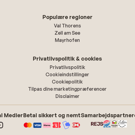
Populære regioner
Val Thorens
Zell am See
Mayrhofen
Privatlivspolitik & cookies
Privatlivspolitik
Cookieindstillinger
Cookiepolitik
Tilpas dine marketingpræferencer
Disclaimer
l Medier
Betal sikkert og nemt
Samarbejdspartner