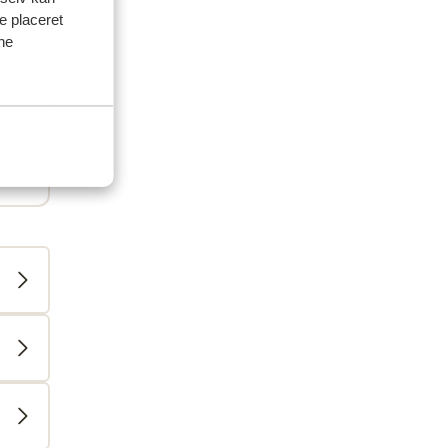
ve placeret
ine