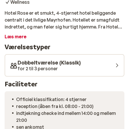
Wellness
Hotel Rose er et smukt, 4-stjernet hotel beliggende
centralt i det livlige Mayrhofen. Hotellet er smagfuldt
indrettet, og man føler sig hurtigt hjemme. Fra Hotel
Rose er der 5 minutters gang til Mayrhofens
Læs mere
sprudlende gågade, og skibussen, der holder få meter
Værelsestyper
fra hotellet, kører dig nemt til Mayrhofens gondoler
Ahorn- og Penkenbahn. Hotellet byder på god mad,
pæne værelser, wellness, fitness, bordtennis og gode
Dobbeltværelse (Klassik)
parkeringsmuligheder.
for 2 til 3 personer
Faciliteter
Officiel klassifikation: 4 stjerner
reception (åben fra kl. 08:00 - 21:00)
indtjekning checke ind mellem 14:00 og mellem
21:00
sen ankomst