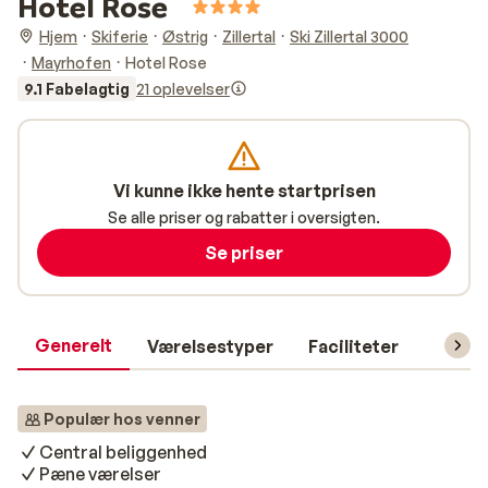
Hotel Rose
Hjem
Skiferie
Østrig
Zillertal
Ski Zillertal 3000
Mayrhofen
Hotel Rose
9.1 Fabelagtig
21 oplevelser
Vi kunne ikke hente startprisen
Se alle priser og rabatter i oversigten.
Se priser
Generelt
Værelsestyper
Faciliteter
Prakti
Populær hos venner
Central beliggenhed
Pæne værelser