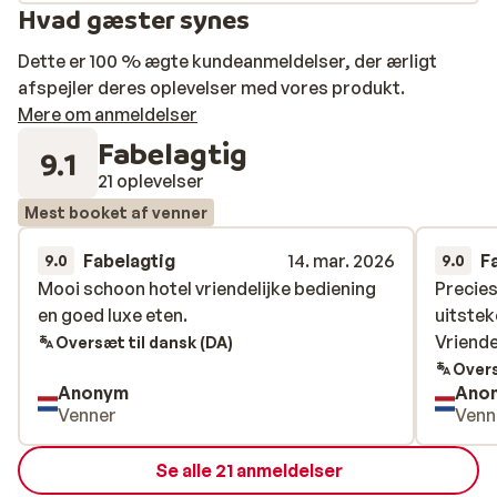
Hvad gæster synes
Dette er 100 % ægte kundeanmeldelser, der ærligt
afspejler deres oplevelser med vores produkt.
Mere om anmeldelser
Fabelagtig
9.1
21 oplevelser
Mest booket af venner
Fabelagtig
14. mar. 2026
F
9.0
9.0
Mooi schoon hotel vriendelijke bediening
Mooi schoon hotel vriendelijke bediening
Precies
Precies
en goed luxe eten.
en goed luxe eten.
uitstek
uitstek
Vriende
Vriende
Oversæt til dansk (DA)
Overs
Anonym
Ano
Venner
Venn
Se alle 21 anmeldelser