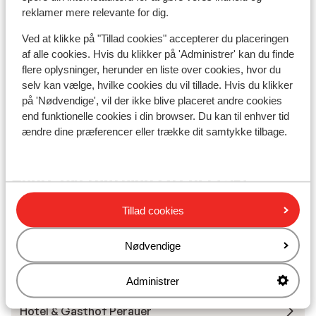
Liftkort/skileje/undervisning
reklamer mere relevante for dig.
Ved at klikke på "Tillad cookies" accepterer du placeringen
Liftkort
af alle cookies. Hvis du klikker på 'Administrer' kan du finde
flere oplysninger, herunder en liste over cookies, hvor du
selv kan vælge, hvilke cookies du vil tillade. Hvis du klikker
Undervisning
på 'Nødvendige', vil der ikke blive placeret andre cookies
end funktionelle cookies i din browser. Du kan til enhver tid
Skileje
ændre dine præferencer eller trække dit samtykke tilbage.
Andre overnatningssteder i Ski
Zillertal 3000
Tillad cookies
BRUGGER Aparthotel
Nødvendige
Hotel Panorama
Administrer
Hotel & Gasthof Perauer