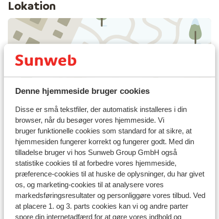
Lokation
Se på kort
Denne hjemmeside bruger cookies
Disse er små tekstfiler, der automatisk installeres i din
I området
browser, når du besøger vores hjemmeside. Vi
bruger funktionelle cookies som standard for at sikre, at
I centrum
hjemmesiden fungerer korrekt og fungerer godt. Med din
Afstand til skipiste ca. 500 meter
tilladelse bruger vi hos Sunweb Group GmbH også
Skibus lige fra hotellet ( skibus gratis mod
statistike cookies til at forbedre vores hjemmeside,
forevisning af liftkort)
præference-cookies til at huske de oplysninger, du har givet
Afstand til skilift ca. 500 meter
os, og marketing-cookies til at analysere vores
Afstand til nærmeste butikker ca. 30 meter
markedsføringsresultater og personliggøre vores tilbud. Ved
Afstand til nærmeste kiosk ca. 30 meter
at placere 1. og 3. parts cookies kan vi og andre parter
spore din internetadfærd for at gøre vores indhold og