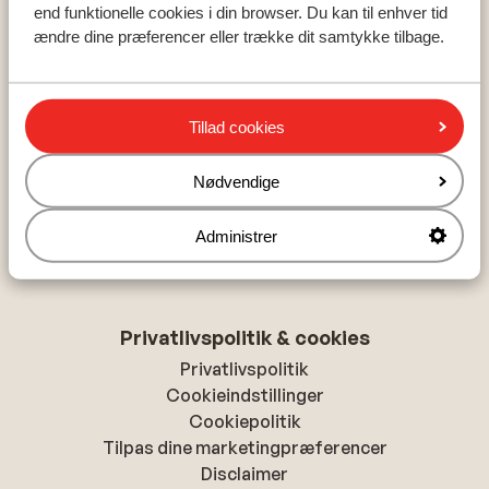
Les Trois Vallees
end funktionelle cookies i din browser. Du kan til enhver tid
Ski Amade
ændre dine præferencer eller trække dit samtykke tilbage.
Om Sunweb
Tillad cookies
Om Sunweb
Ansvarlig ferie med Sunweb
Nødvendige
Ledige jobs
Presse
Administrer
Tilgængelighedserklæring
Privatlivspolitik & cookies
Privatlivspolitik
Cookieindstillinger
Cookiepolitik
Tilpas dine marketingpræferencer
Disclaimer