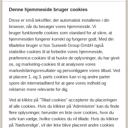
Denne hjemmeside bruger cookies
Disse er små tekstfiler, der automatisk installeres i din
Populære lande
browser, når du besøger vores hjemmeside. Vi
bruger funktionelle cookies som standard for at sikre, at
Ostrig
hjemmesiden fungerer korrekt og fungerer godt. Med din
Frankrig
tilladelse bruger vi hos Sunweb Group GmbH også
Italien
statistike cookies til at forbedre vores hjemmeside,
præference-cookies til at huske de oplysninger, du har givet
os, og marketing-cookies til at analysere vores
Populære regioner
markedsføringsresultater og personliggøre vores tilbud. Ved
at placere 1. og 3. parts cookies kan vi og andre parter
Val Thorens
spore din internetadfærd for at gøre vores indhold og
Zell am See
reklamer mere relevante for dig.
Mayrhofen
Ved at klikke på "Tillad cookies" accepterer du placeringen
af alle cookies. Hvis du klikker på 'Administrer' kan du finde
flere oplysninger, herunder en liste over cookies, hvor du
Skiområder
selv kan vælge, hvilke cookies du vil tillade. Hvis du klikker
Zillertal
på 'Nødvendige', vil der ikke blive placeret andre cookies