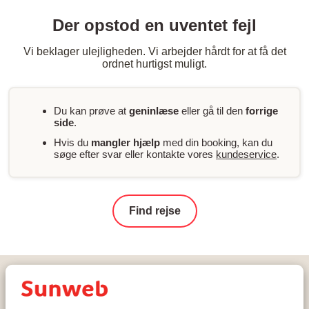
Der opstod en uventet fejl
Vi beklager ulejligheden. Vi arbejder hårdt for at få det
ordnet hurtigst muligt.
Du kan prøve at
geninlæse
eller gå til den
forrige
side
.
Hvis du
mangler hjælp
med din booking, kan du
søge efter svar eller kontakte vores
kundeservice
.
Find rejse
Hjem
Skiferie
Østrig
Zillertal
Ski Zillertal 3000
Mayrhofen
BRUGGER Chaletdorf