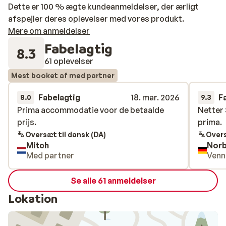
Dette er 100 % ægte kundeanmeldelser, der ærligt
afspejler deres oplevelser med vores produkt.
Mere om anmeldelser
Fabelagtig
8.3
61 oplevelser
Mest booket af med partner
Fabelagtig
18. mar. 2026
F
8.0
9.3
Prima accommodatie voor de betaalde
Prima accommodatie voor de betaalde
Netter
Netter
prijs.
prijs.
prima.
prima.
Oversæt til dansk (DA)
Overs
Mitch
Norb
Med partner
Venn
Se alle 61 anmeldelser
Lokation