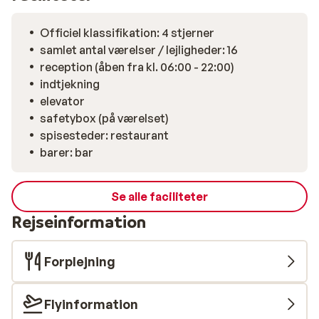
morgenbuffet med lokale produkter, og om aftenen
kan du nyde skiftende middagsbuffeter med tyrolske
Officiel klassifikation: 4 stjerner
specialiteter. Mens bjergene udenfor langsomt
samlet antal værelser / lejligheder: 16
forsvinder i aftenlyset, kan du indenfor nyde komfort,
reception (åben fra kl. 06:00 - 22:00)
ro og den helt særlige skiferiefølelse.
indtjekning
elevator
safetybox (på værelset)
spisesteder: restaurant
barer: bar
Se alle faciliteter
Rejseinformation
Forplejning
Flyinformation