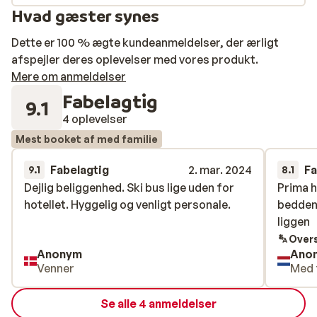
Hvad gæster synes
Dette er 100 % ægte kundeanmeldelser, der ærligt
afspejler deres oplevelser med vores produkt.
Mere om anmeldelser
Fabelagtig
9.1
4 oplevelser
Mest booket af med familie
Fabelagtig
2. mar. 2024
Fa
9.1
8.1
Dejlig beliggenhed. Ski bus lige uden for
Dejlig beliggenhed. Ski bus lige uden for
Prima h
Prima h
hotellet. Hyggelig og venligt personale.
hotellet. Hyggelig og venligt personale.
bedden
bedden
liggen
liggen
Overs
Anonym
Ano
Venner
Med 
Se alle 4 anmeldelser