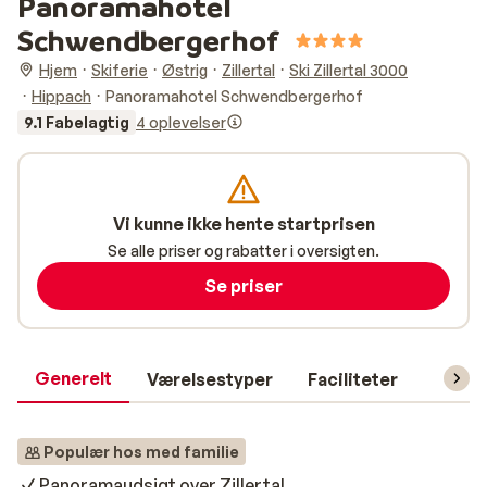
Panoramahotel
Schwendbergerhof
Hjem
Skiferie
Østrig
Zillertal
Ski Zillertal 3000
Hippach
Panoramahotel Schwendbergerhof
9.1 Fabelagtig
4 oplevelser
Vi kunne ikke hente startprisen
Se alle priser og rabatter i oversigten.
Se priser
Generelt
Værelsestyper
Faciliteter
Prakti
Populær hos med familie
Panoramaudsigt over Zillertal