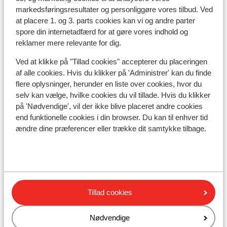
Skibus lige fra hotellet ( skibus gratis mod
markedsføringsresultater og personliggøre vores tilbud. Ved
at placere 1. og 3. parts cookies kan vi og andre parter
forevisning af liftkort)
spore din internetadfærd for at gøre vores indhold og
Afstand til skilift mayrhofen - horbergbahn: ca. 4
reklamer mere relevante for dig.
kilometer: zell am ziller: ca. 8, kilometer
Afstand til nærmeste butikker ca. 1,9 kilometer
Ved at klikke på "Tillad cookies" accepterer du placeringen
af alle cookies. Hvis du klikker på 'Administrer' kan du finde
Liftkort/skileje/undervisning
flere oplysninger, herunder en liste over cookies, hvor du
selv kan vælge, hvilke cookies du vil tillade. Hvis du klikker
på 'Nødvendige', vil der ikke blive placeret andre cookies
Liftkort
end funktionelle cookies i din browser. Du kan til enhver tid
ændre dine præferencer eller trække dit samtykke tilbage.
Undervisning
Skileje
Tillad cookies
Andre overnatningssteder i Ski
Zillertal 3000
Nødvendige