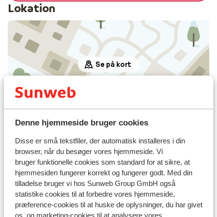
Lokation
Se på kort
I området
Denne hjemmeside bruger cookies
Afstand til centrum: mayrhofen: ca. 6 kilometer,
Disse er små tekstfiler, der automatisk installeres i din
hippach: ca. 1,9 kilometer
browser, når du besøger vores hjemmeside. Vi
Afstand til lufthavn innsbruck: ca. 71,3 kilometer:
bruger funktionelle cookies som standard for at sikre, at
Munich ca. 190 kilometer
hjemmesiden fungerer korrekt og fungerer godt. Med din
Afstand til togstation ramsau hippach: ca. 2,4
tilladelse bruger vi hos Sunweb Group GmbH også
kilometer
statistike cookies til at forbedre vores hjemmeside,
Afstand til busstoppested ca. 10 meter
præference-cookies til at huske de oplysninger, du har givet
Afstand til skipiste mayrhofen: ca. 4 kilometer
os, og marketing-cookies til at analysere vores