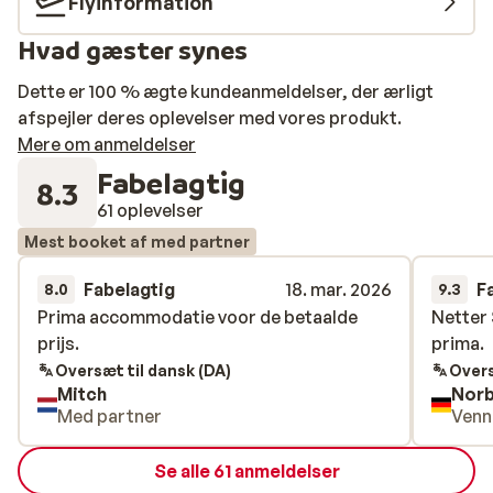
Flyinformation
Hvad gæster synes
Dette er 100 % ægte kundeanmeldelser, der ærligt
afspejler deres oplevelser med vores produkt.
Mere om anmeldelser
Fabelagtig
8.3
61 oplevelser
Mest booket af med partner
Fabelagtig
18. mar. 2026
F
8.0
9.3
Prima accommodatie voor de betaalde
Prima accommodatie voor de betaalde
Netter
Netter
prijs.
prijs.
prima.
prima.
Oversæt til dansk (DA)
Overs
Mitch
Norb
Med partner
Venn
Se alle 61 anmeldelser