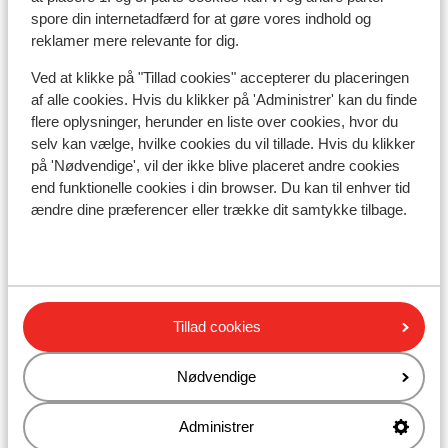
Nærmeste restaurant ca. 500 meter
spore din internetadfærd for at gøre vores indhold og
reklamer mere relevante for dig.
Liftkort/skileje/undervisning
Ved at klikke på "Tillad cookies" accepterer du placeringen
af alle cookies. Hvis du klikker på 'Administrer' kan du finde
Liftkort
flere oplysninger, herunder en liste over cookies, hvor du
selv kan vælge, hvilke cookies du vil tillade. Hvis du klikker
på 'Nødvendige', vil der ikke blive placeret andre cookies
Undervisning
end funktionelle cookies i din browser. Du kan til enhver tid
ændre dine præferencer eller trække dit samtykke tilbage.
Skileje
Andre overnatningssteder i Ski
Zillertal 3000
Tillad cookies
Nødvendige
BRUGGER Aparthotel
Administrer
Hotel Panorama