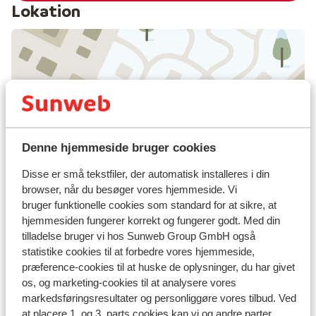
Lokation
Se på kort
Denne hjemmeside bruger cookies
Disse er små tekstfiler, der automatisk installeres i din
I området
browser, når du besøger vores hjemmeside. Vi
Afstand til centrum: ca. 500 meter
bruger funktionelle cookies som standard for at sikre, at
Afstand til togstation zillertalbahn: ca. 500 meter
hjemmesiden fungerer korrekt og fungerer godt. Med din
Afstand til langrendsløjpe ca. 75 meter
tilladelse bruger vi hos Sunweb Group GmbH også
Afstand til busstoppested til skilift ca. 20 meter (
statistike cookies til at forbedre vores hjemmeside,
skibus gratis mod forevisning af liftkort)
præference-cookies til at huske de oplysninger, du har givet
Skibus lige fra hotellet
os, og marketing-cookies til at analysere vores
Afstand til skilift horbergbahn: ca. 2 kilometer
markedsføringsresultater og personliggøre vores tilbud. Ved
Afstand til nærmeste butikker ca. 350 meter
at placere 1. og 3. parts cookies kan vi og andre parter