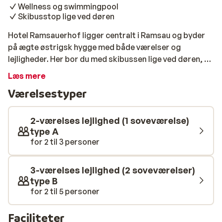
Wellness og swimmingpool
Skibusstop lige ved døren
Hotel Ramsauerhof ligger centralt i Ramsau og byder
på ægte østrigsk hygge med både værelser og
lejligheder. Her bor du med skibussen lige ved døren, så
du nemt kan tage til både Mayrhofen og Zell am
Læs mere
Ziller/Gerlos – to fantastiske skiområder, kun en kort
Værelsestyper
tur væk. Lejlighederne er stemningsfuldt indrettet og
har 1 eller 2 separate soveværelser, eget køkken og
balkon – det perfekte udgangspunkt for en fleksibel og
2-værelses lejlighed (1 soveværelse)
afslappet ferie med familie eller venner. Når du vender
type A
for 2 til 3 personer
hjem fra pisterne, venter afslapningen. Du kan slappe
af i saunaen eller svøm et par baner i den opvarmede
indendørs pool. Her finder du ro - og ny energi til endnu
3-værelses lejlighed (2 soveværelser)
en sjov dag i sneen.
type B
for 2 til 5 personer
Faciliteter