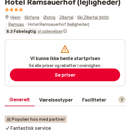
Hotel Ramsauerhof (lejligheder)
Hjem
Skiferie
Østrig
Zillertal
Ski Zillertal 3000
Ramsau
Hotel Ramsauerhof (lejligheder)
8.3 Fabelagtig
61 oplevelser
Vi kunne ikke hente startprisen
Se alle priser og rabatter i oversigten.
Se priser
Generelt
Værelsestyper
Faciliteter
Prakti
Populær hos med partner
Fantastisk service