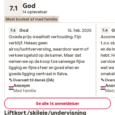
God
tænderne i noget lækkert. Om aftenen venter der en
7.1
velsmagende 4-retters middag i Des Alpes Stuben-
14 oplevelser
restauranten. Husk at prøve en ret fra grillen, for det er
Mest booket af med familie
restaurantens specialitet.
God
15. feb. 2025
G
7.6
7.4
Goede prijs-kwaliteit verhouding. Fijn
Goede prijs-kwaliteit verhouding. Fijn
Accomm
Accomm
verblijf. Helaas geen
verblijf. Helaas geen
t.o.v. 
t.o.v. 
airco/luchtverversing, waardoor warm of
airco/luchtverversing, waardoor warm of
en de i
en de i
verkeersgeluid op de kamer. Maar dat
verkeersgeluid op de kamer. Maar dat
hebt. H
hebt. H
nemen we op de koop toe vanwege fijne
nemen we op de koop toe vanwege fijne
service
service
ligging en fijne sfeer en goed eten en
ligging en fijne sfeer en goed eten en
wat we 
wat we 
goede ligging centraal in Selva.
goede ligging centraal in Selva.
smakeli
smakeli
Oversæt til dansk (DA)
Overs
Anonym
Ano
Med familie
Med 
Se alle 14 anmeldelser
Liftkort/skileje/undervisning