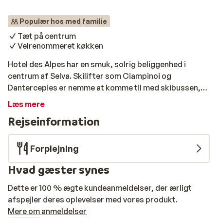
Populær hos med familie
Tæt på centrum
Velrenommeret køkken
Hotel des Alpes har en smuk, solrig beliggenhed i
centrum af Selva. Skilifter som Ciampinoi og
Dantercepies er nemme at komme til med skibussen,
som stopper 100 meter fra hotellet og sætter dig af
Læs mere
ved liften om morgenen. På en god snedag kan du stå
Rejseinformation
på ski tilbage til døren. Hotellet har også et
skiopbevaringsrum med skistøvlevarmer. Så du kan
tage ud på pisterne næste dag med varme fødder. Du
Forplejning
kan slappe af i de komfortable værelser. Værelserne
Hvad gæster synes
er, ligesom resten af hotellet, traditionelt og
smagfuldt indrettede. Skinner solen? Så er det skønt
Dette er 100 % ægte kundeanmeldelser, der ærligt
at sidde på den store terrasse med en fantastisk
afspejler deres oplevelser med vores produkt.
udsigt over Stevia-bjerget. Efter en dag på Sellaronda
Mere om anmeldelser
med en 40 km lang skitur, er du sikkert klar til at sætte