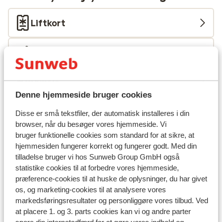
Liftkort
Undervisning
Skileje
Denne hjemmeside bruger cookies
Andre overnatningssteder i Val
Disse er små tekstfiler, der automatisk installeres i din
browser, når du besøger vores hjemmeside. Vi
Gardena
bruger funktionelle cookies som standard for at sikre, at
hjemmesiden fungerer korrekt og fungerer godt. Med din
Hotel Scherlin
tilladelse bruger vi hos Sunweb Group GmbH også
statistike cookies til at forbedre vores hjemmeside,
præference-cookies til at huske de oplysninger, du har givet
Hotel Ingram
os, og marketing-cookies til at analysere vores
markedsføringsresultater og personliggøre vores tilbud. Ved
Hotel Pozzamanigoni
at placere 1. og 3. parts cookies kan vi og andre parter