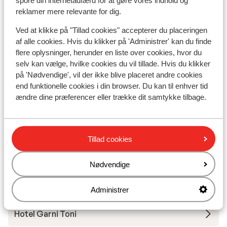
spore din internetadfærd for at gøre vores indhold og
reklamer mere relevante for dig.
Hotel Digon
Ved at klikke på "Tillad cookies" accepterer du placeringen
af alle cookies. Hvis du klikker på 'Administrer' kan du finde
Hotel Grien
flere oplysninger, herunder en liste over cookies, hvor du
selv kan vælge, hvilke cookies du vil tillade. Hvis du klikker
Vitalhotel Dosses
på 'Nødvendige', vil der ikke blive placeret andre cookies
end funktionelle cookies i din browser. Du kan til enhver tid
ændre dine præferencer eller trække dit samtykke tilbage.
Hotel Diamant Spa Resort
Hotel B&B Villa Angelino
Tillad cookies
Lejligheder Cêsa Ruacia
Nødvendige
Hotel Alaska
Administrer
Hotel Garni Toni