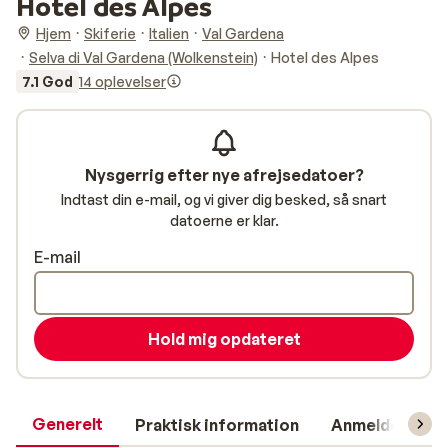
Hotel des Alpes
Hjem
Skiferie
Italien
Val Gardena
Selva di Val Gardena (Wolkenstein)
Hotel des Alpes
7.1 God
14 oplevelser
Nysgerrig efter nye afrejsedatoer?
Indtast din e-mail, og vi giver dig besked, så snart
datoerne er klar.
E-mail
Hold mig opdateret
Generelt
Praktisk information
Anmeldelser