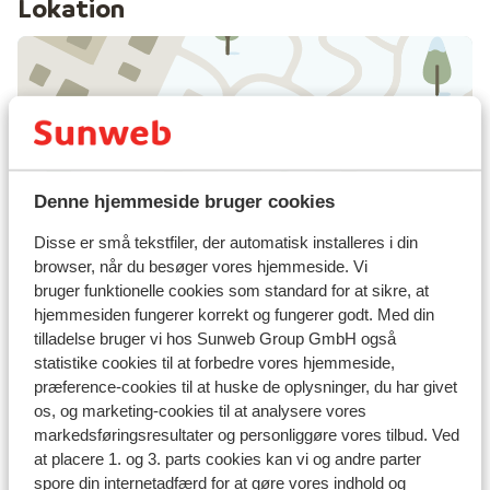
Lokation
Se på kort
Denne hjemmeside bruger cookies
Disse er små tekstfiler, der automatisk installeres i din
I området
browser, når du besøger vores hjemmeside. Vi
Afstand til centrum: ca. 500 meter
bruger funktionelle cookies som standard for at sikre, at
hjemmesiden fungerer korrekt og fungerer godt. Med din
Afstand til lufthavn ca. 190 kilometer
tilladelse bruger vi hos Sunweb Group GmbH også
Afstand til pengeautomat ca. 600 meter
statistike cookies til at forbedre vores hjemmeside,
Lige ved skipisten
præference-cookies til at huske de oplysninger, du har givet
Afstand til skilift ca. 20 meter
os, og marketing-cookies til at analysere vores
Afstand til nærmeste butikker ca. 300 meter
markedsføringsresultater og personliggøre vores tilbud. Ved
Nærmeste restaurant ca. 300 meter
at placere 1. og 3. parts cookies kan vi og andre parter
spore din internetadfærd for at gøre vores indhold og