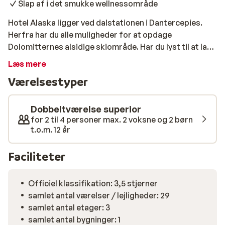
Slap af i det smukke wellnessområde
Hotel Alaska ligger ved dalstationen i Dantercepies.
Herfra har du alle muligheder for at opdage
Dolomitternes alsidige skiområde. Har du lyst til at lave
noget andet end at stå på ski eller snowboard? Indgang
Læs mere
til skøjtebanen med skøjteudlejning er også inkluderet i
Værelsestyper
et ophold på Hotel Alaska. Det venlige personale og den
gode service får dig til at føle dig hjemme her. Desuden
bor du på et dejligt hotelværelse med balkon og fine
Dobbeltværelse superior
faciliteter. For en velfortjent skiferie er Hotel Alaska
for 2 til 4 personer max. 2 voksne og 2 børn
t.o.m. 12 år
det rette sted at være!
Faciliteter
Officiel klassifikation: 3,5 stjerner
samlet antal værelser / lejligheder: 29
samlet antal etager: 3
samlet antal bygninger: 1