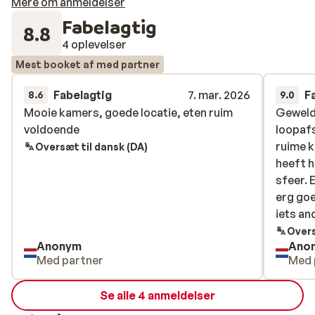
Mere om anmeldelser
Fabelagtig
8.8
4 oplevelser
Mest booket af med partner
Fabelagtig
7. mar. 2026
F
8.6
9.0
Mooie kamers, goede locatie, eten ruim
Mooie kamers, goede locatie, eten ruim
Geweldi
Geweldi
voldoende
voldoende
loopafs
loopafs
ruime k
ruime k
Oversæt til dansk (DA)
heeft h
heeft h
sfeer. 
sfeer. 
erg goe
erg goe
iets an
iets and
Persone
Overs
Anonym
Ano
hebben
Med partner
Med 
Se alle 4 anmeldelser