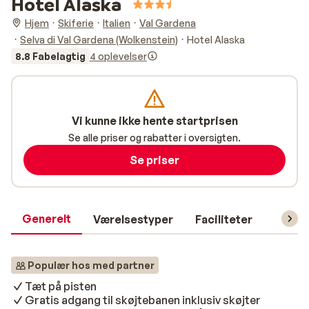
Hotel Alaska
Hjem
Skiferie
Italien
Val Gardena
Selva di Val Gardena (Wolkenstein)
Hotel Alaska
8.8 Fabelagtig
4 oplevelser
Vi kunne ikke hente startprisen
Se alle priser og rabatter i oversigten.
Se priser
Generelt
Værelsestyper
Faciliteter
Prakti
Populær hos med partner
Tæt på pisten
Gratis adgang til skøjtebanen inklusiv skøjter