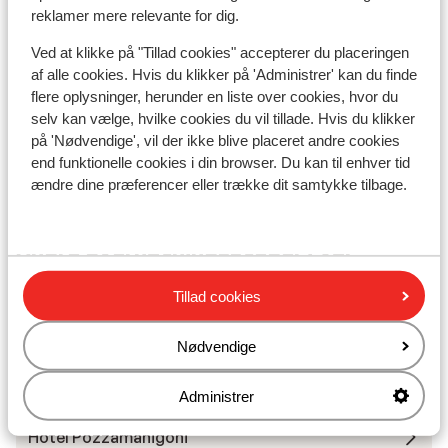
Liftkort/skileje/undervisning
reklamer mere relevante for dig.
Ved at klikke på "Tillad cookies" accepterer du placeringen
Liftkort
af alle cookies. Hvis du klikker på 'Administrer' kan du finde
flere oplysninger, herunder en liste over cookies, hvor du
Undervisning
selv kan vælge, hvilke cookies du vil tillade. Hvis du klikker
på 'Nødvendige', vil der ikke blive placeret andre cookies
end funktionelle cookies i din browser. Du kan til enhver tid
Skileje
ændre dine præferencer eller trække dit samtykke tilbage.
Andre overnatningssteder i Val
Gardena
Tillad cookies
Hotel Scherlin
Nødvendige
Hotel Ingram
Administrer
Hotel Pozzamanigoni