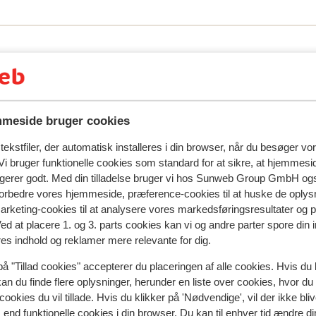
meside bruger cookies
ekstfiler, der automatisk installeres i din browser, når du besøger vo
natningssted i øjeblikket.
i bruger funktionelle cookies som standard for at sikre, at hjemmesi
ngerer godt. Med din tilladelse bruger vi hos Sunweb Group GmbH ogs
 forbedre vores hjemmeside, præference-cookies til at huske de oplys
marketing-cookies til at analysere vores markedsføringsresultater og 
I området
Ved at placere 1. og 3. parts cookies kan vi og andre parter spore din
Afstand til centrum: ca. 200 meter
res indhold og reklamer mere relevante for dig.
Afstand til skipiste ca. 400 meter
på "Tillad cookies" accepterer du placeringen af alle cookies. Hvis du 
Afstand til busstoppested til skilift ca. 80 meter (
kan du finde flere oplysninger, herunder en liste over cookies, hvor du
skibus gratis mod forevisning af liftkort)
cookies du vil tillade. Hvis du klikker på 'Nødvendige', vil der ikke bli
Afstand til skilift ca. 200 meter
end funktionelle cookies i din browser. Du kan til enhver tid ændre d