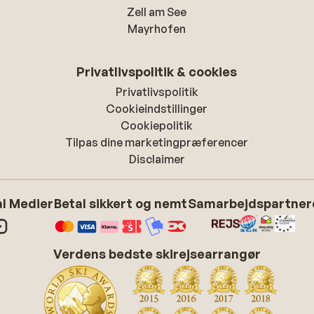
Zell am See
Mayrhofen
Privatlivspolitik & cookies
Privatlivspolitik
Cookieindstillinger
Cookiepolitik
Tilpas dine marketingpræferencer
Disclaimer
l Medier
Betal sikkert og nemt
Samarbejdspartner
Verdens bedste skirejsearrangør