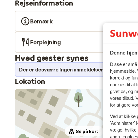
Rejseinformation
Bemærk
Forplejning
Denne hjem
Hvad gæster synes
Disse er små t
Der er desværre ingen anmeldelser for dette over
hjemmeside. V
korrekt og fu
Lokation
cookies til at
givet os, og 
vores tilbud. 
for at gøre vo
Ved at klikke 
'Administrer' 
vælge, hvilke 
Se på kort
andre cookies 