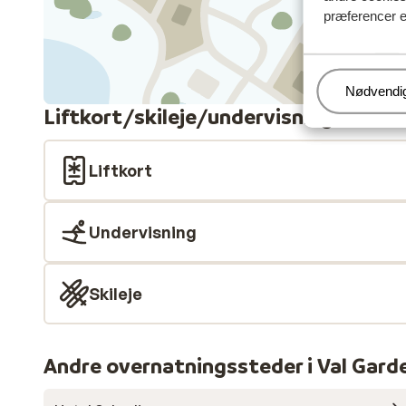
præferencer e
Administr
Nødvendi
Liftkort/skileje/undervisning
Liftkort
Undervisning
Skileje
Andre overnatningssteder i Val Gard