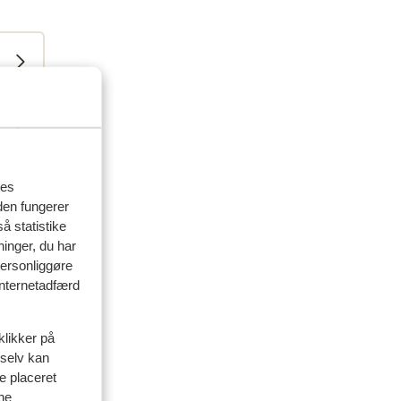
res
den fungerer
å statistike
ninger, du har
personliggøre
 internetadfærd
klikker på
 selv kan
ve placeret
ine