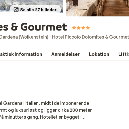
Se alle 27 billeder
tes & Gourmet
l Gardena (Wolkenstein)
Hotel Piccolo Dolomites & Gourme
aktisk information
Anmeldelser
Lokation
Lift
l Gardena i Italien, midt i de imponerende
armt og luksuriøst og ligger cirka 200 meter
få minutters gang. Hotellet er bygget i
olig atmosfære. Værelserne er komfortable