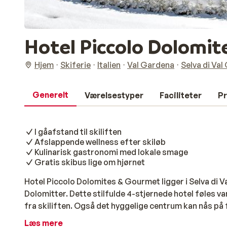
Hotel Piccolo Dolomi
Hjem
Skiferie
Italien
Val Gardena
Selva di Va
Generelt
Værelsestyper
Faciliteter
Pr
I gåafstand til skiliften
Afslappende wellness efter skiløb
Kulinarisk gastronomi med lokale smage
Gratis skibus lige om hjørnet
Hotel Piccolo Dolomites & Gourmet ligger i Selva di Va
Dolomitter. Dette stilfulde 4-stjernede hotel føles v
fra skiliften. Også det hyggelige centrum kan nås på 
alpestil med masser af træ, bløde tekstiler og en r
Læs mere