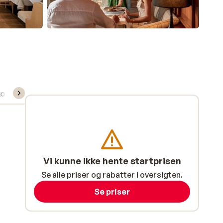
t
kort/skileje/undervisning
Vi kunne ikke hente startprisen
Se alle priser og rabatter i oversigten.
Se priser