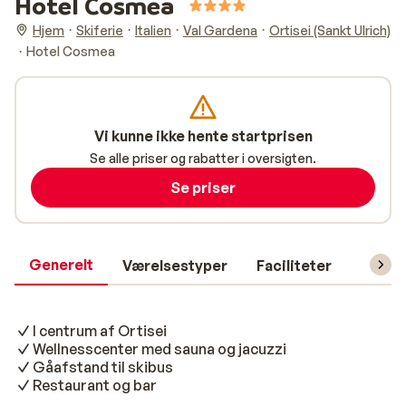
Hotel Cosmea
Hjem
Skiferie
Italien
Val Gardena
Ortisei (Sankt Ulrich)
Hotel Cosmea
Vi kunne ikke hente startprisen
Se alle priser og rabatter i oversigten.
Se priser
Generelt
Værelsestyper
Faciliteter
Prakti
I centrum af Ortisei
Wellnesscenter med sauna og jacuzzi
Gåafstand til skibus
Restaurant og bar