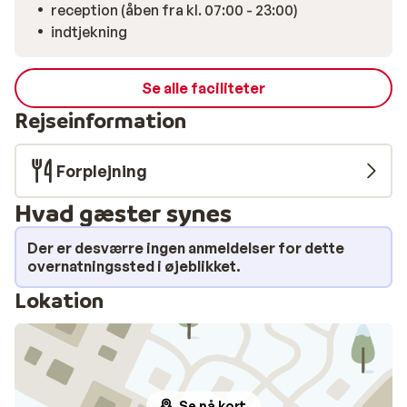
reception (åben fra kl. 07:00 - 23:00)
Dolomit, som er perfekt til ekstra afslapning.
indtjekning
Beliggenheden er ideel: Roligt, men med alt lige i
nærheden. Butikker, restauranter og et
(mini)supermarked ligger i gåafstand, ligesom
Se alle faciliteter
skibusholdepladsen. Afslut dagen med en aftentur
Rejseinformation
gennem Ortisei og glæd dig allerede til bjergene, der
byder dig velkommen igen i morgen.
Forplejning
Hvad gæster synes
Der er desværre ingen anmeldelser for dette
overnatningssted i øjeblikket.
Lokation
Se på kort