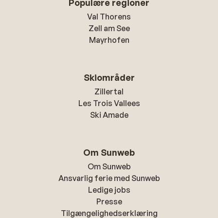
Populære regioner
Val Thorens
Zell am See
Mayrhofen
Skiområder
Zillertal
Les Trois Vallees
Ski Amade
Om Sunweb
Om Sunweb
Ansvarlig ferie med Sunweb
Ledige jobs
Presse
Tilgængelighedserklæring