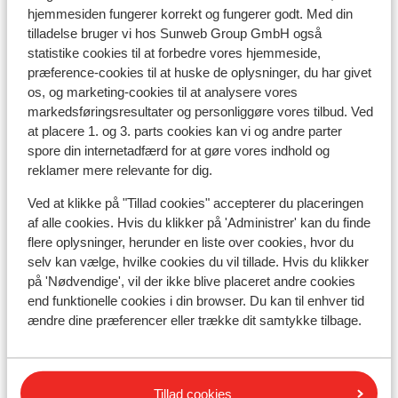
hjemmesiden fungerer korrekt og fungerer godt. Med din
tilladelse bruger vi hos Sunweb Group GmbH også
Skileje
statistike cookies til at forbedre vores hjemmeside,
præference-cookies til at huske de oplysninger, du har givet
os, og marketing-cookies til at analysere vores
Andre overnatningssteder i Val
markedsføringsresultater og personliggøre vores tilbud. Ved
Gardena
at placere 1. og 3. parts cookies kan vi og andre parter
spore din internetadfærd for at gøre vores indhold og
reklamer mere relevante for dig.
Hotel Scherlin
Ved at klikke på "Tillad cookies" accepterer du placeringen
af alle cookies. Hvis du klikker på 'Administrer' kan du finde
Hotel Ingram
flere oplysninger, herunder en liste over cookies, hvor du
selv kan vælge, hvilke cookies du vil tillade. Hvis du klikker
Hotel Pozzamanigoni
på 'Nødvendige', vil der ikke blive placeret andre cookies
end funktionelle cookies i din browser. Du kan til enhver tid
ændre dine præferencer eller trække dit samtykke tilbage.
Hotel Digon
Hotel Grien
Tillad cookies