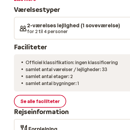
kan du købe ind, så du kan sætte et lækkert måltid på 
Værelsestyper
lave mad selv? Der er også flere restauranter i centr
2-værelses lejlighed (1 soveværelse)
for 2 til 4 personer
Faciliteter
Officiel klassifikation: ingen klassificering
samlet antal værelser / lejligheder: 33
samlet antal etager: 2
samlet antal bygninger: 1
Se alle faciliteter
Rejseinformation
Forplejning