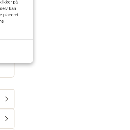
klikker på
 selv kan
ve placeret
ine
(