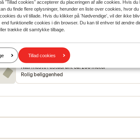
på "Tillad cookies" accepterer du placeringen af alle cookies. Hvis du 
Afstand til centrum: ca. 200 meter
kan du finde flere oplysninger, herunder en liste over cookies, hvor du
Afstand til lufthavn
cookies du vil tillade. Hvis du klikker på 'Nødvendige', vil der ikke bli
Afstand til skipiste ca. 300 meter
end funktionelle cookies i din browser. Du kan til enhver tid ændre d
Afstand til busstoppested til skilift ca. 200 meter 
ller trække dit samtykke tilbage.
skibus gratis mod forevisning af liftkort)
Afstand til skilift ca. 300 meter
Afstand til nærmeste butikker ca. 200 meter
er
ge
Tillad cookies
Afstand til nærmeste kiosk ca. 200 meter
Nærmeste restaurant ca. 200 meter
Rolig beliggenhed