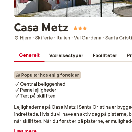
Casa Metz
Hjem
Skiferie
Italien
Val Gardena
Santa Cristi
Generelt
Værelsestyper
Faciliteter
Pr
Populær hos enlig forælder
Central beliggenhed
Pæne lejligheder
Tæt på skiliften
Lejlighederne på Casa Metz i Santa Cristina er byggede
indrettede. Hvis du vil have en aktiv dag på pisterne, 
når skiliften. Når du først er på pisterne, er mulighe
af, når du vender tilbage til lejligheden? Gå en tur ti
Læs mere