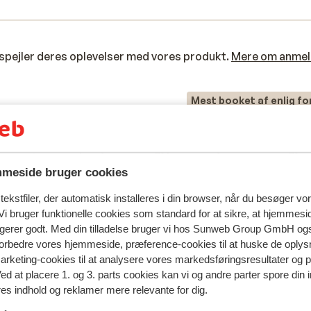
spejler deres oplevelser med vores produkt.
Mere om anmel
Mest booket af enlig fo
 2025
God
8. mar.
7.6
Prima plek, eenvoudig, praktisch, wat kneuterig,
Prima plek, eenvoudig, praktisch, wat kneuterig,
een
een
helemaal okay.
helemaal okay.
meside bruger cookies
Oversæt til dansk (DA)
ekstfiler, der automatisk installeres i din browser, når du besøger vo
Anonym
Med partner
i bruger funktionelle cookies som standard for at sikre, at hjemmesi
ngerer godt. Med din tilladelse bruger vi hos Sunweb Group GmbH ogs
 forbedre vores hjemmeside, præference-cookies til at huske de oplys
marketing-cookies til at analysere vores markedsføringsresultater og 
Ved at placere 1. og 3. parts cookies kan vi og andre parter spore din
res indhold og reklamer mere relevante for dig.
I området