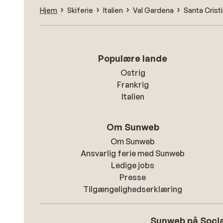
Hjem
Skiferie
Italien
Val Gardena
Santa Cristi
Populære lande
Ostrig
Frankrig
Italien
Om Sunweb
Om Sunweb
Ansvarlig ferie med Sunweb
Ledige jobs
Presse
Tilgængelighedserklæring
Sunweb på Socia