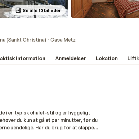
Se alle 10 billeder
na (Sankt Christina)
Casa Metz
aktisk information
Anmeldelser
Lokation
Lift
 i en typisk chalet-stil og er hyggeligt
behøver du kun at gå et par minutter, før du
derne uendelige. Har du brug for at slappe
l centrum af Santa Cristina på egen hånd. Her