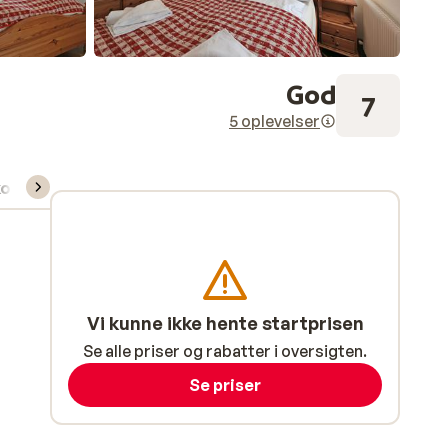
God
7
5 oplevelser
kort/skileje/undervisning
Vi kunne ikke hente startprisen
Se alle priser og rabatter i oversigten.
Se priser