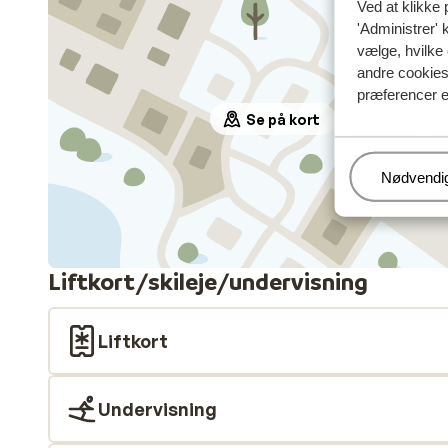
Ved at klikke 
'Administrer' 
vælge, hvilke 
andre cookies 
præferencer e
Se på kort
Administr
Nødvendi
Liftkort/skileje/undervisning
Liftkort
Undervisning