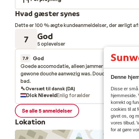
Hvad gæster synes
Dette er 100 % ægte kundeanmeldelser, der ærligt af
God
7
5 oplevelser
God
8. mar.
7.9
Goede accomodatie, alleen jammer dat er geen
Goede accomodatie, alleen jammer dat er geen
gewone douche aanwezig was. Douchen zittend in 
gewone douche aanwezig was. Douchen zittend in 
Denne hjem
bad.
bad.
Oversæt til dansk (DA)
Disse er små t
Dick Nieveld
Enlig forælder
hjemmeside. V
korrekt og fu
cookies til at
Se alle 5 anmeldelser
givet os, og 
Lokation
vores tilbud. 
for at gøre vo