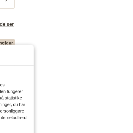
delser
rælder
 2025
res
den fungerer
å statistike
ninger, du har
personliggøre
 internetadfærd