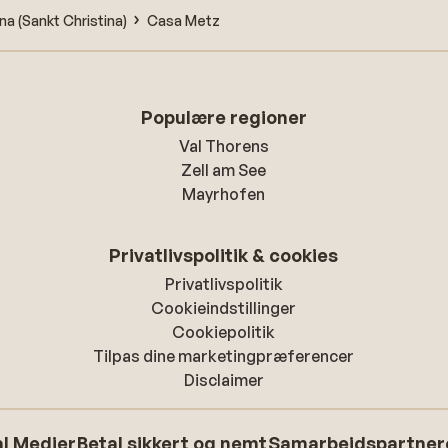
na (Sankt Christina)
Casa Metz
Populære regioner
Val Thorens
Zell am See
Mayrhofen
Privatlivspolitik & cookies
Privatlivspolitik
Cookieindstillinger
Cookiepolitik
Tilpas dine marketingpræferencer
Disclaimer
l Medier
Betal sikkert og nemt
Samarbejdspartner