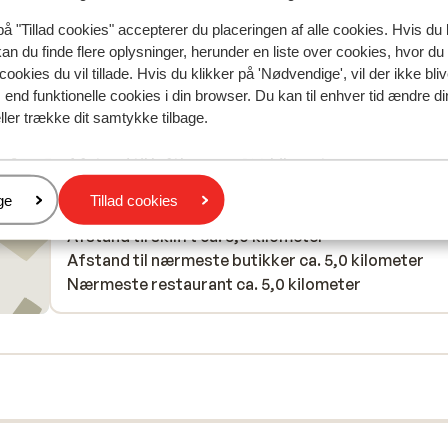
på "Tillad cookies" accepterer du placeringen af alle cookies. Hvis du 
kan du finde flere oplysninger, herunder en liste over cookies, hvor du
cookies du vil tillade. Hvis du klikker på 'Nødvendige', vil der ikke bli
end funktionelle cookies i din browser. Du kan til enhver tid ændre d
I området
ller trække dit samtykke tilbage.
Afstand til centrum: ca. 5,0 kilometer
Afstand til lufthavn ca. 120 kilometer
Afstand til togstation bressanone: ca. 30 kilomete
er
ge
Tillad cookies
Afstand til busstoppested til skilift ca. 10 meter
Afstand til skilift ca. 5,0 kilometer
Afstand til nærmeste butikker ca. 5,0 kilometer
Nærmeste restaurant ca. 5,0 kilometer