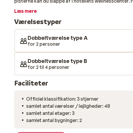
pisterne kan du slappe af i hotellets wellnesscenter.
jacuzzien eller tage en dukkert i swimmingpoolen.
Læs mere
Værelsestyper
Dobbeltværelse type A
for 2 personer
Dobbeltværelse type B
for 2 til 4 personer
Faciliteter
Officiel klassifikation: 3 stjerner
samlet antal værelser / lejligheder: 48
samlet antal etager: 3
samlet antal bygninger: 2