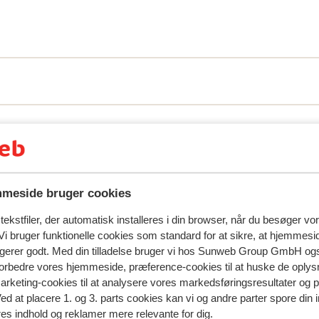
spejler deres oplevelser med vores produkt.
Mere om anmel
Mest booket af med p
meside bruger cookies
 2026
Fabelagtig
17. jan.
9.7
ekstfiler, der automatisk installeres i din browser, når du besøger vo
Preis/Leistungsverhältnis prima, sehr persönlich 
Preis/Leistungsverhältnis prima, sehr persönlich 
i bruger funktionelle cookies som standard for at sikre, at hjemmesi
ngerer godt. Med din tilladelse bruger vi hos Sunweb Group GmbH ogs
familiär geführtes Hotel, top sauber, Essen einfac
familiär geführtes Hotel, top sauber, Essen einfac
 forbedre vores hjemmeside, præference-cookies til at huske de oplys
klasse! Rundum wohlgefühlt!!
klasse! Rundum wohlgefühlt!!
marketing-cookies til at analysere vores markedsføringsresultater og 
Oversæt til dansk (DA)
Ved at placere 1. og 3. parts cookies kan vi og andre parter spore din
Martina
Med partner
res indhold og reklamer mere relevante for dig.