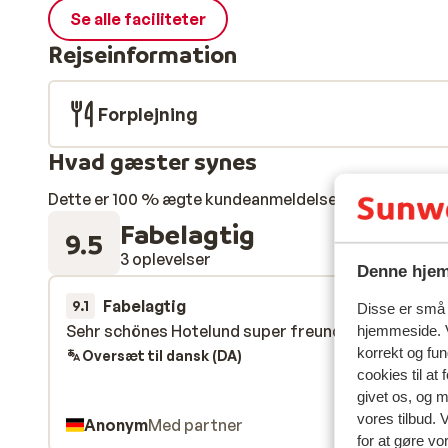
Se alle faciliteter
Rejseinformation
Forplejning
Hvad gæster synes
Dette er 100 % ægte kundeanmeldelser, der ærligt af
Fabelagtig
9.5
3 oplevelser
Denne hjem
Fabelagtig
28. feb.
9.1
Disse er små t
Sehr schönes Hotelund super freundlich
Sehr schönes Hotelund super freundlich
hjemmeside. V
korrekt og fu
Oversæt til dansk (DA)
cookies til at
givet os, og 
vores tilbud. 
Anonym
Med partner
for at gøre vo