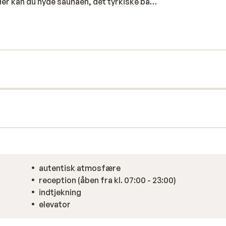
 Her kan du nyde saunaen, det tyrkiske bad,
autentisk atmosfære
reception (åben fra kl. 07:00 - 23:00)
indtjekning
elevator