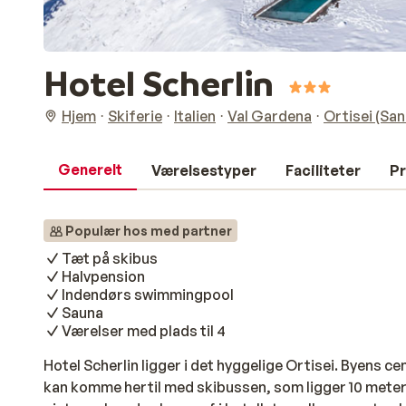
Hotel Scherlin
Hjem
Skiferie
Italien
Val Gardena
Ortisei (San
Generelt
Værelsestyper
Faciliteter
Pr
Populær hos med partner
Tæt på skibus
Halvpension
Indendørs swimmingpool
Sauna
Værelser med plads til 4
Hotel Scherlin ligger i det hyggelige Ortisei. Byens ce
kan komme hertil med skibussen, som ligger 10 meter f