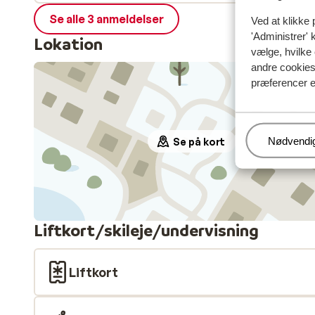
Se alle 3 anmeldelser
Ved at klikke 
'Administrer' 
Lokation
vælge, hvilke 
andre cookies 
præferencer e
Administr
Nødvendi
Se på kort
Liftkort/skileje/undervisning
Liftkort