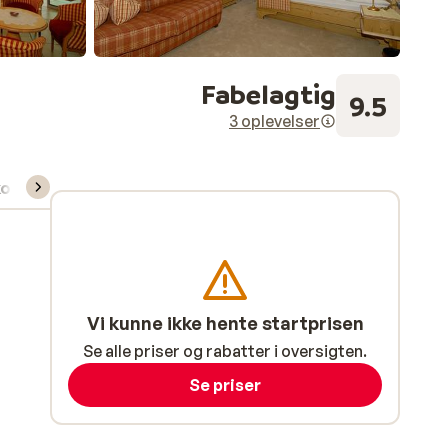
Fabelagtig
9.5
3 oplevelser
kort/skileje/undervisning
Vi kunne ikke hente startprisen
Se alle priser og rabatter i oversigten.
Se priser