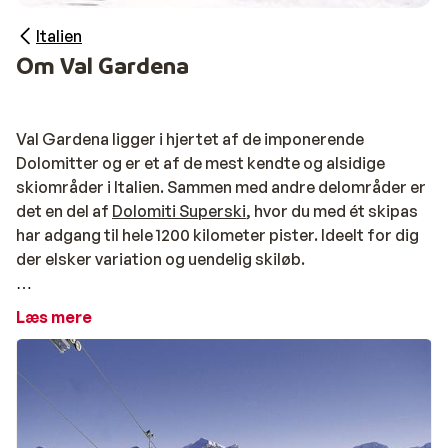
Italien
Om Val Gardena
Val Gardena ligger i hjertet af de imponerende
Dolomitter og er et af de mest kendte og alsidige
skiområder i Italien. Sammen med andre delområder er
det en del af
Dolomiti Superski
, hvor du med ét skipas
har adgang til hele 1200 kilometer pister. Ideelt for dig
der elsker variation og uendelig skiløb.
Højdepunket i området er den berømte Sella Ronda: en
Læs mere
spektakulær rundtur på omkring 40 kilometer, som
tager 5–6 timer og fører dig gennem flere skiområder.
Fra Val Gardena står du blandt andet på ski mod
Val di
Fassa
og
Arabba – Marmolada
. En oplevelse som
enhver skiløber ikke bør gå glip af.