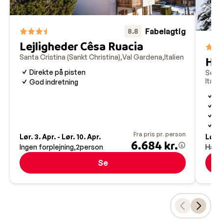
køkken, ofte ledsaget af fremragende vine fra
regionen. Så bliver din skiferie i Val Gardena både aktiv
og smagfuld.
Fabelagtig
8.8
Lejligheder Cêsa Ruacia
Santa Cristina (Sankt Christina)
Val Gardena
Italien
Ho
Direkte på pisten
Selv
Ital
God indretning
R
D
T
S
Fra pris pr. person
Lør. 3. Apr. - Lør. 10. Apr.
Lør.
6.684 kr.
Ingen forplejning
2
person
Hal
Se