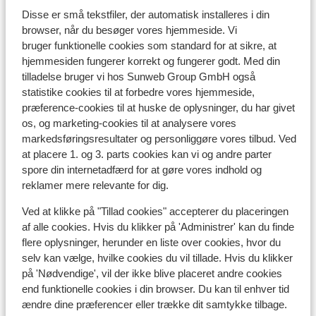
Disse er små tekstfiler, der automatisk installeres i din
browser, når du besøger vores hjemmeside. Vi
Selva di Val Gardena
bruger funktionelle cookies som standard for at sikre, at
hjemmesiden fungerer korrekt og fungerer godt. Med din
tilladelse bruger vi hos Sunweb Group GmbH også
statistike cookies til at forbedre vores hjemmeside,
præference-cookies til at huske de oplysninger, du har givet
os, og marketing-cookies til at analysere vores
markedsføringsresultater og personliggøre vores tilbud. Ved
at placere 1. og 3. parts cookies kan vi og andre parter
spore din internetadfærd for at gøre vores indhold og
reklamer mere relevante for dig.
Ved at klikke på "Tillad cookies" accepterer du placeringen
af alle cookies. Hvis du klikker på 'Administrer' kan du finde
flere oplysninger, herunder en liste over cookies, hvor du
Santa Cristina
selv kan vælge, hvilke cookies du vil tillade. Hvis du klikker
Andre overnatningssteder i Val
på 'Nødvendige', vil der ikke blive placeret andre cookies
end funktionelle cookies i din browser. Du kan til enhver tid
Gardena
ændre dine præferencer eller trække dit samtykke tilbage.