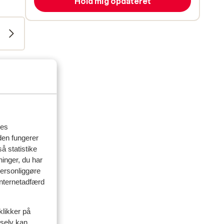
Hold mig opdateret
res
den fungerer
å statistike
ninger, du har
personliggøre
 internetadfærd
klikker på
 selv kan