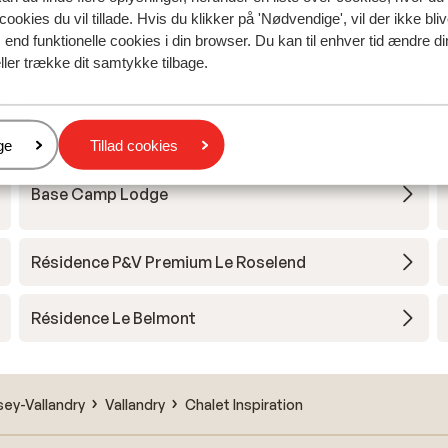
/Peisey-Vallandry
cookies du vil tillade. Hvis du klikker på 'Nødvendige', vil der ikke bli
end funktionelle cookies i din browser. Du kan til enhver tid ændre d
ller trække dit samtykke tilbage.
Les Chalets des Deux Domaines
Hôtel la Cachette
er
ge
Tillad cookies
Base Camp Lodge
Résidence P&V Premium Le Roselend
Résidence Le Belmont
sey-Vallandry
Vallandry
Chalet Inspiration