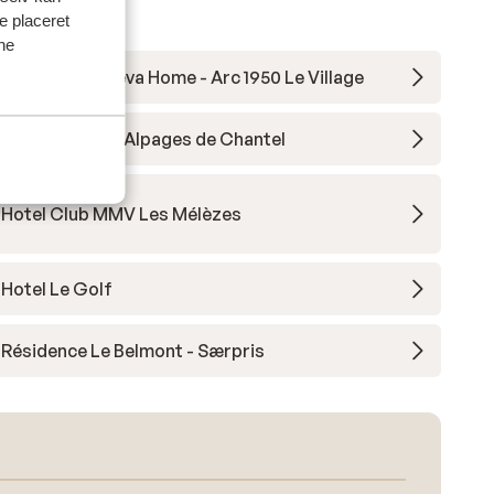
ve placeret
ine
Résidence Maeva Home - Arc 1950 Le Village
Résidence Les Alpages de Chantel
Hotel Club MMV Les Mélèzes
Hotel Le Golf
Résidence Le Belmont - Særpris