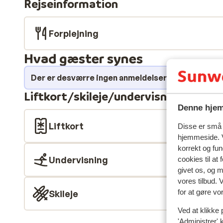
Rejseinformation
Forplejning
Hvad gæster synes
Der er desværre ingen anmeldelser for dette over
Liftkort/skileje/undervisning
Denne hjem
Liftkort
Disse er små t
hjemmeside. V
korrekt og fu
Undervisning
cookies til at
givet os, og 
vores tilbud. 
for at gøre vo
Skileje
Ved at klikke 
'Administrer' 