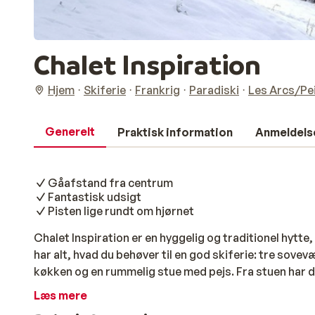
Chalet Inspiration
Hjem
Skiferie
Frankrig
Paradiski
Les Arcs/Pe
Generelt
Praktisk information
Anmeldels
Gåafstand fra centrum
Fantastisk udsigt
Pisten lige rundt om hjørnet
Chalet Inspiration er en hyggelig og traditionel hytt
har alt, hvad du behøver til en god skiferie: tre sove
køkken og en rummelig stue med pejs. Fra stuen har d
Hvis du vil nyde den i den friske luft, er der en rumme
Læs mere