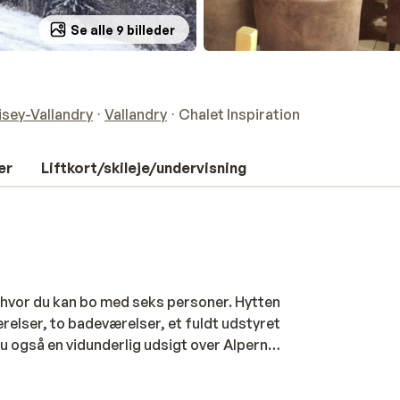
Se alle 9 billeder
isey-Vallandry
Vallandry
Chalet Inspiration
er
Liftkort/skileje/undervisning
e, hvor du kan bo med seks personer. Hytten
værelser, to badeværelser, et fuldt udstyret
u også en vidunderlig udsigt over Alperne.
lig terrasse. Perfekt, når solen skinner!