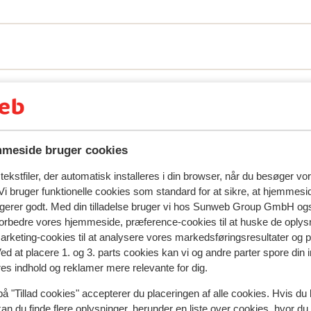
natningssted i øjeblikket.
meside bruger cookies
ekstfiler, der automatisk installeres i din browser, når du besøger vo
i bruger funktionelle cookies som standard for at sikre, at hjemmesi
ngerer godt. Med din tilladelse bruger vi hos Sunweb Group GmbH ogs
 forbedre vores hjemmeside, præference-cookies til at huske de oplys
marketing-cookies til at analysere vores markedsføringsresultater og 
Ved at placere 1. og 3. parts cookies kan vi og andre parter spore din
res indhold og reklamer mere relevante for dig.
på "Tillad cookies" accepterer du placeringen af alle cookies. Hvis du 
kan du finde flere oplysninger, herunder en liste over cookies, hvor du