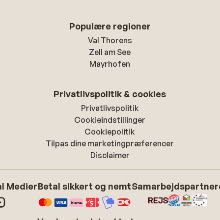
Populære regioner
Val Thorens
Zell am See
Mayrhofen
Privatlivspolitik & cookies
Privatlivspolitik
Cookieindstillinger
Cookiepolitik
Tilpas dine marketingpræferencer
Disclaimer
l Medier
Betal sikkert og nemt
Samarbejdspartner