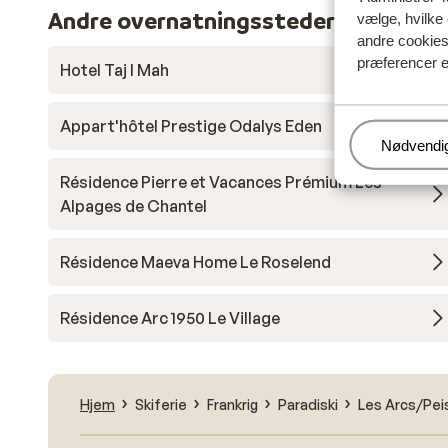
Andre overnatningssteder i Les Arcs
vælge, hvilke 
andre cookies 
præferencer e
Hotel Taj I Mah
Appart'hôtel Prestige Odalys Eden
Administr
Nødvendi
Résidence Pierre et Vacances Prémium Les
Alpages de Chantel
Résidence Maeva Home Le Roselend
Résidence Arc 1950 Le Village
Hjem
Skiferie
Frankrig
Paradiski
Les Arcs/Pei