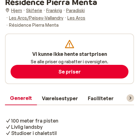
Résidence Pierra Menta
Hjem
Skiferie
Frankrig
Paradiski
Les Arcs/Peisey-Vallandry
Les Arcs
Résidence Pierra Menta
Vi kunne ikke hente startprisen
Se alle priser og rabatter i oversigten.
Se priser
Generelt
Værelsestyper
Faciliteter
Prakti
100 meter fra pisten
Livlig landsby
Studioer i chaletstil