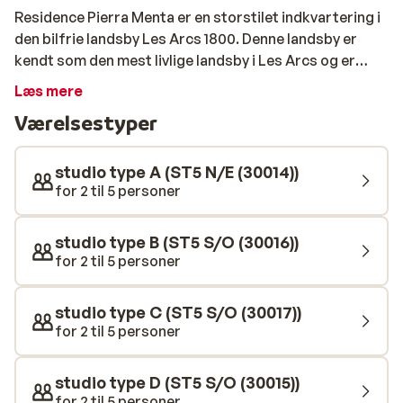
Residence Pierra Menta er en storstilet indkvartering i
den bilfrie landsby Les Arcs 1800. Denne landsby er
kendt som den mest livlige landsby i Les Arcs og er
ideel til både skiløb og afterski-aktiviteter.
Læs mere
Lejlighederne ligger i gåafstand fra både pisterne og
Værelsestyper
centrum. I centrum finder du masser af hyggelige
restauranter, hvor du kan smage lækre (lokale) retter.
Residensen tilbyder hyggelige studiolejligheder i
studio type A (ST5 N/E (30014))
chaletstil med balkon. Fra din balkon har du en
for 2 til 5 personer
fantastisk udsigt over Bourg-Saint-Maurice-dalen og
Mont Blanc. Efter en dag fuld af skisportsoplevelser
studio type B (ST5 S/O (30016))
kan du slappe af og nyde komforten i résidence.
for 2 til 5 personer
studio type C (ST5 S/O (30017))
for 2 til 5 personer
studio type D (ST5 S/O (30015))
for 2 til 5 personer