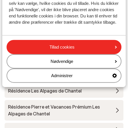
selv kan vælge, hvilke cookies du vil tillade. Hvis du klikker
på 'Nødvendige', vil der ikke blive placeret andre cookies
Hotel Taj I Mah
end funktionelle cookies i din browser. Du kan til enhver tid
ændre dine præferencer eller trække dit samtykke tilbage.
Les Chalets des Deux Domaines
Résidence Maeva Home - Arc 1950 Le Village
Tillad cookies
Appart'hôtel Prestige Odalys Eden
Nødvendige
Hôtel la Cachette
Administrer
Résidence Les Alpages de Chantel
Résidence Pierre et Vacances Prémium Les
Alpages de Chantel