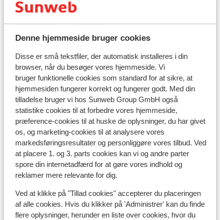
Afstand til centrum: ca. 50 meter
Afstand til togstation : Bourg saint maurice train
station: ca. 20 kilometer
Afstand til skipiste ca. 100 meter
Denne hjemmeside bruger cookies
Afstand til skilift ca. 100 meter
Disse er små tekstfiler, der automatisk installeres i din
Afstand til nærmeste butikker ca. 50 meter
browser, når du besøger vores hjemmeside. Vi
bruger funktionelle cookies som standard for at sikre, at
Liftkort/skileje/undervisning
hjemmesiden fungerer korrekt og fungerer godt. Med din
tilladelse bruger vi hos Sunweb Group GmbH også
Liftkort
statistike cookies til at forbedre vores hjemmeside,
præference-cookies til at huske de oplysninger, du har givet
os, og marketing-cookies til at analysere vores
Undervisning
markedsføringsresultater og personliggøre vores tilbud. Ved
at placere 1. og 3. parts cookies kan vi og andre parter
spore din internetadfærd for at gøre vores indhold og
Skileje
reklamer mere relevante for dig.
Ved at klikke på "Tillad cookies" accepterer du placeringen
Andre overnatningssteder i Les
af alle cookies. Hvis du klikker på 'Administrer' kan du finde
Arcs/Peisey-Vallandry
flere oplysninger, herunder en liste over cookies, hvor du