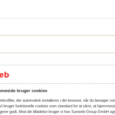
spejler deres oplevelser med vores produkt.
Mere om anmel
meside bruger cookies
Mest booket af 
ekstfiler, der automatisk installeres i din browser, når du besøger vo
i bruger funktionelle cookies som standard for at sikre, at hjemmesi
 2026
God
28. feb.
7.3
ngerer godt. Med din tilladelse bruger vi hos Sunweb Group GmbH ogs