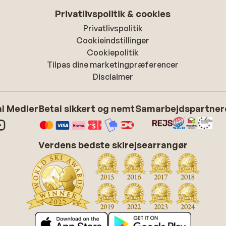
Privatlivspolitik & cookies
Privatlivspolitik
Cookieindstillinger
Cookiepolitik
Tilpas dine marketingpræferencer
Disclaimer
l Medier
Betal sikkert og nemt
Samarbejdspartner
Verdens bedste skirejsearrangør