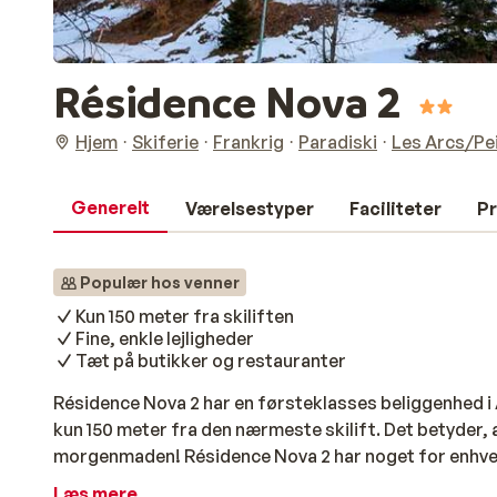
Résidence Nova 2
Hjem
Skiferie
Frankrig
Paradiski
Les Arcs/Pe
Generelt
Værelsestyper
Faciliteter
Pr
Populær hos venner
Kun 150 meter fra skiliften
Fine, enkle lejligheder
Tæt på butikker og restauranter
Résidence Nova 2 har en førsteklasses beliggenhed i 
kun 150 meter fra den nærmeste skilift. Det betyder, a
morgenmaden! Résidence Nova 2 har noget for enhver 
til to personer til en lejlighed til seks personer med 
Læs mere