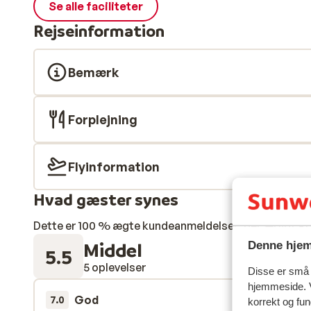
Se alle faciliteter
Rejseinformation
Bemærk
Forplejning
Flyinformation
Hvad gæster synes
Dette er 100 % ægte kundeanmeldelser, der ærligt af
Middel
Denne hjem
5.5
5 oplevelser
Disse er små t
hjemmeside. V
God
7. mar.
7.0
korrekt og fu