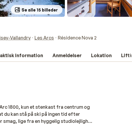
Se alle 15 billeder
isey-Vallandry
Les Arcs
Résidence Nova 2
aktisk information
Anmeldelser
Lokation
Lift
Arc 1800, kun et stenkast fra centrum og
t du kan stå på ski på ingen tid efter
smag, lige fra en hyggelig studiolejlighed
balkon. Lejlighederne er enkle, men velholdte