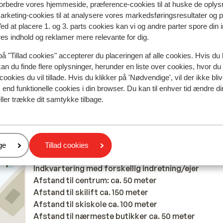
Logement convenable pour 2 même si reste petit e
Logement convenable pour 2 même si reste petit e
 forbedre vores hjemmeside, præference-cookies til at huske de oplys
marketing-cookies til at analysere vores markedsføringsresultater og 
prenant en compte que les skis doivent être stock
prenant en compte que les skis doivent être stock
Ved at placere 1. og 3. parts cookies kan vi og andre parter spore din
dans l’appartement même. Et à préciser que le
dans l’appartement même. Et à préciser que le
res indhold og reklamer mere relevante for dig.
kitchenette est de première nécessité et que l’esp
kitchenette est de première nécessité et que l’esp
 of
 of
est réellement optimisé. De plus, la qualité de linge
est réellement optimisé. De plus, la qualité de linge.
på "Tillad cookies" accepterer du placeringen af alle cookies. Hvis du 
lit est également à revoir. Emplacement néanmoins
mere
kan du finde flere oplysninger, herunder en liste over cookies, hvor du
avantageux concernant les commerces. Pour les
Oversæt til dansk (DA)
cookies du vil tillade. Hvis du klikker på 'Nødvendige', vil der ikke bli
Anonym
Venner
pistes également même si on est pas au pied des
end funktionelle cookies i din browser. Du kan til enhver tid ændre d
pistes mais en dessous donc pour aller sur les pist
ller trække dit samtykke tilbage.
matin le chemin est plus « sportif » que le soir au v
la montée à faire avec les chaussures et les skis.
er
ge
Tillad cookies
I området
Indkvartering med forskellig indretning/ejer
Afstand til centrum: ca. 50 meter
Afstand til skilift ca. 150 meter
Afstand til skiskole ca. 100 meter
Afstand til nærmeste butikker ca. 50 meter