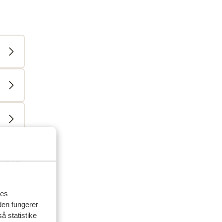
delser
venner
res
den fungerer
 2026
å statistike