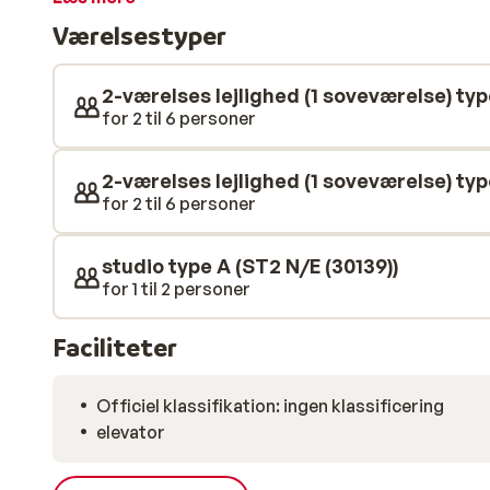
og giver dig en god base med en central beliggenhed. 
Værelsestyper
nærliggende butikker til fods eller besøge en af de 
2-værelses lejlighed (1 soveværelse) typ
for 2 til 6 personer
2-værelses lejlighed (1 soveværelse) typ
for 2 til 6 personer
studio type A (ST2 N/E (30139))
for 1 til 2 personer
Faciliteter
Officiel klassifikation: ingen klassificering
elevator