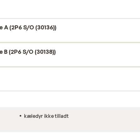
Når du har stået på ski, kan du nemt nå de
autentiske franske restauranter i nærheden.
e A (2P6 S/O (30136))
e B (2P6 S/O (30138))
kæledyr ikke tilladt