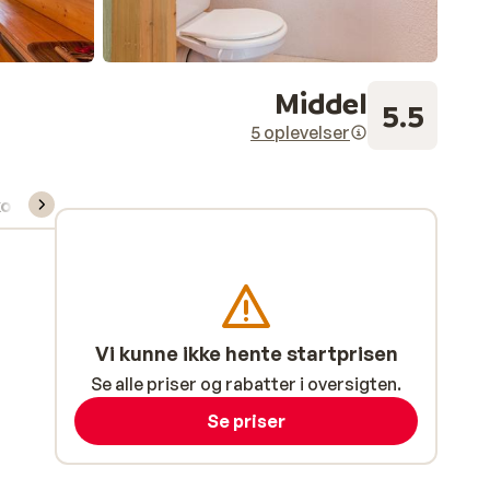
Middel
5.5
5 oplevelser
kort/skileje/undervisning
Vi kunne ikke hente startprisen
Se alle priser og rabatter i oversigten.
Se priser