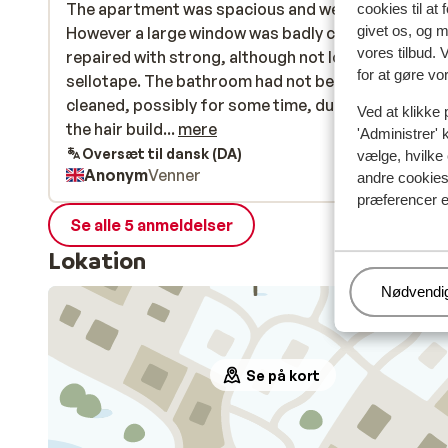
The apartment was spacious and well situated.
The apartment was spacious and well situated.
cookies til at
givet os, og 
However a large window was badly cracked and
However a large window was badly cracked and
vores tilbud. 
repaired with strong, although not load bearing,
repaired with strong, although not load bearing,
for at gøre vo
sellotape. The bathroom had not been properly
sellotape. The bathroom had not been properly
cleaned, possibly for some time, due to the extent
cleaned, possibly for some time, due to the extent
Ved at klikke 
the hair build up.
the hair build...
mere
'Administrer' 
Oversæt til dansk (DA)
vælge, hvilke 
Anonym
Venner
andre cookies 
præferencer e
Se alle 5 anmeldelser
Lokation
Administr
Nødvendi
Se på kort