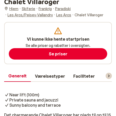
Chalet Villaroger
Hjem
Skiferie
Frankrig
Paradiski
Les Arcs/Peisey-Vallandry
Les Arcs
Chalet Villaroger
Vi kunne ikke hente startprisen
Se alle priser og rabatter i oversigten.
Se priser
Generelt
Værelsestyper
Faciliteter
Prakti
Near lift (100m)
Private sauna and jacuzzi
Sunny balcony and terrace
Det charmerende Chalet Villaroger har plads til op til 15