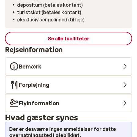
Sainte-Foy-Tarentaise og Bourg-Saint-Maurice byder
depositum (betales kontant)
på endnu flere spisesteder samt nogle butikker.
turistskat (betales kontant)
eksklusiv sengelinned (til leje)
Se alle faciliteter
Rejseinformation
Bemærk
Forplejning
Flyinformation
Hvad gæster synes
Der er desværre ingen anmeldelser for dette
overnatningssted i øjeblikket.