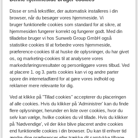
Liftkort/skileje/undervisning
Disse er små tekstfiler, der automatisk installeres i din
browser, når du besøger vores hjemmeside. Vi
bruger funktionelle cookies som standard for at sikre, at
Liftkort
hjemmesiden fungerer korrekt og fungerer godt. Med din
tilladelse bruger vi hos Sunweb Group GmbH også
Undervisning
statistike cookies til at forbedre vores hjemmeside,
præference-cookies til at huske de oplysninger, du har givet
os, og marketing-cookies til at analysere vores
Skileje
markedsføringsresultater og personliggøre vores tilbud. Ved
at placere 1. og 3. parts cookies kan vi og andre parter
spore din internetadfærd for at gøre vores indhold og
Andre overnatningssteder i Les
reklamer mere relevante for dig.
Arcs/Peisey-Vallandry
Ved at klikke på "Tillad cookies" accepterer du placeringen
af alle cookies. Hvis du klikker på 'Administrer' kan du finde
Hotel Taj I Mah
flere oplysninger, herunder en liste over cookies, hvor du
selv kan vælge, hvilke cookies du vil tillade. Hvis du klikker
på 'Nødvendige', vil der ikke blive placeret andre cookies
Les Chalets des Deux Domaines
end funktionelle cookies i din browser. Du kan til enhver tid
ændre dine præferencer eller trække dit samtykke tilbage.