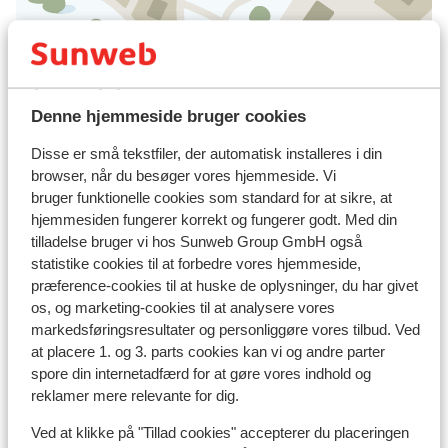
I området
Afstand til centrum: ca. 400 meter
Denne hjemmeside bruger cookies
Afstand til skipiste ca. 30 meter
Disse er små tekstfiler, der automatisk installeres i din
Afstand til nærmeste butikker ca. 400 meter
browser, når du besøger vores hjemmeside. Vi
Afstand til nærmeste kiosk ca. 400 meter
bruger funktionelle cookies som standard for at sikre, at
Nærmeste restaurant ca. 250 meter
hjemmesiden fungerer korrekt og fungerer godt. Med din
Rolig beliggenhed
tilladelse bruger vi hos Sunweb Group GmbH også
statistike cookies til at forbedre vores hjemmeside,
Liftkort/skileje/undervisning
præference-cookies til at huske de oplysninger, du har givet
os, og marketing-cookies til at analysere vores
markedsføringsresultater og personliggøre vores tilbud. Ved
Liftkort
at placere 1. og 3. parts cookies kan vi og andre parter
spore din internetadfærd for at gøre vores indhold og
Undervisning
reklamer mere relevante for dig.
Ved at klikke på "Tillad cookies" accepterer du placeringen