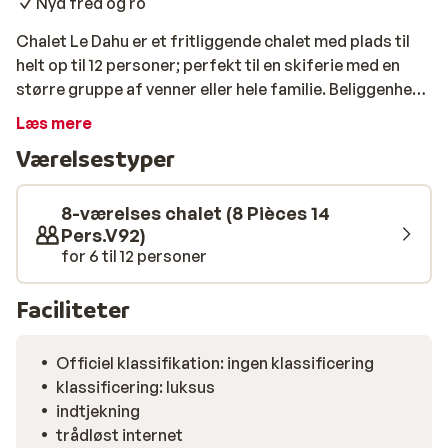
Nyd fred og ro
Chalet Le Dahu er et fritliggende chalet med plads til
helt op til 12 personer; perfekt til en skiferie med en
større gruppe af venner eller hele familie. Beliggenhed
er helt i top; i centrum af Vallandry og blot 30 meter fra
Læs mere
pisterne! Chaletet er rummelig og luksuriøst indrettet
Værelsestyper
med seks soveværelser, fem badeværelser og en
rummelig stue. Der er endda en sauna, som er skøn at
slappe af i efter en aktiv dag på pisterne! Den
8-værelses chalet (8 Pièces 14
fantastiske udsigt, chaletet byder på, er prikken over
Pers.V92)
for 6 til 12 personer
i'et.
Faciliteter
Officiel klassifikation: ingen klassificering
klassificering: luksus
indtjekning
trådløst internet