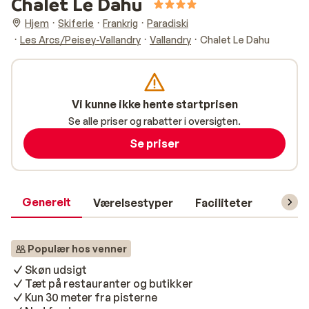
Chalet Le Dahu
Hjem
Skiferie
Frankrig
Paradiski
Les Arcs/Peisey-Vallandry
Vallandry
Chalet Le Dahu
Vi kunne ikke hente startprisen
Se alle priser og rabatter i oversigten.
Se priser
Generelt
Værelsestyper
Faciliteter
Prakti
Populær hos venner
Skøn udsigt
Tæt på restauranter og butikker
Kun 30 meter fra pisterne