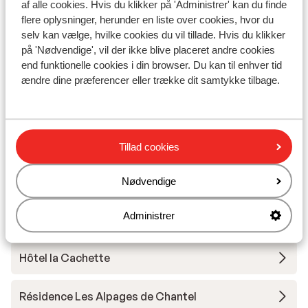
Skileje
af alle cookies. Hvis du klikker på 'Administrer' kan du finde
flere oplysninger, herunder en liste over cookies, hvor du
selv kan vælge, hvilke cookies du vil tillade. Hvis du klikker
Andre overnatningssteder i Les
på 'Nødvendige', vil der ikke blive placeret andre cookies
end funktionelle cookies i din browser. Du kan til enhver tid
Arcs/Peisey-Vallandry
ændre dine præferencer eller trække dit samtykke tilbage.
Hotel Taj I Mah
Les Chalets des Deux Domaines
Tillad cookies
Résidence Maeva Home - Arc 1950 Le Village
Nødvendige
Administrer
Appart'hôtel Prestige Odalys Eden
Hôtel la Cachette
Résidence Les Alpages de Chantel