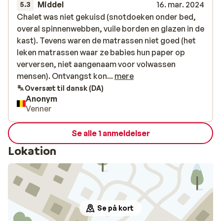
Middel
16. mar. 2024
5.3
Chalet was niet gekuisd (snotdoeken onder bed,
Chalet was niet gekuisd (snotdoeken onder bed,
overal spinnenwebben, vuile borden en glazen in de
overal spinnenwebben, vuile borden en glazen in de
kast). Tevens waren de matrassen niet goed (het
kast). Tevens waren de matrassen niet goed (het
leken matrassen waar ze babies hun paper op
leken matrassen waar ze babies hun paper op
verversen, niet aangenaam voor volwassen
verversen, niet aangenaam voor volwassen
mensen). Ontvangst kon ook beter, nergens adres
mensen). Ontvangst kon...
mere
gekregen van de chalet, pas na aankomst (toen we
Oversæt til dansk (DA)
Anonym
volledig fout zaten) kregen we via Whatsapp een
Venner
ping, waar de chalet was
Se alle 1 anmeldelser
Lokation
Se på kort