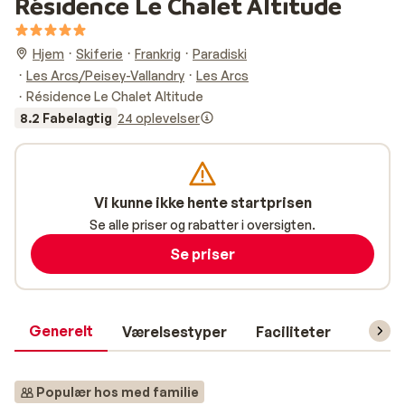
Résidence Le Chalet Altitude
Hjem
Skiferie
Frankrig
Paradiski
Les Arcs/Peisey-Vallandry
Les Arcs
Résidence Le Chalet Altitude
8.2 Fabelagtig
24 oplevelser
Vi kunne ikke hente startprisen
Se alle priser og rabatter i oversigten.
Se priser
Generelt
Værelsestyper
Faciliteter
Prakti
Populær hos med familie