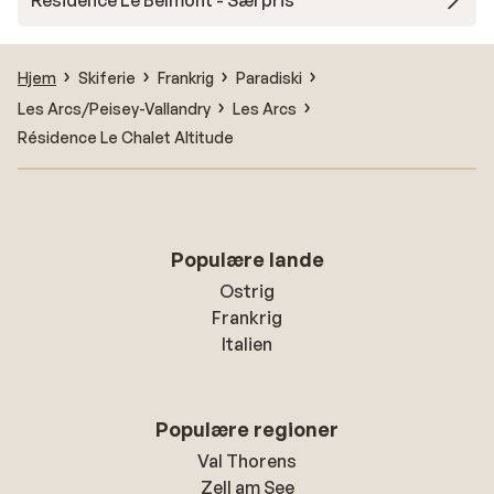
Résidence Le Belmont - Særpris
Hjem
Skiferie
Frankrig
Paradiski
Les Arcs/Peisey-Vallandry
Les Arcs
Résidence Le Chalet Altitude
Populære lande
Ostrig
Frankrig
Italien
Populære regioner
Val Thorens
Zell am See