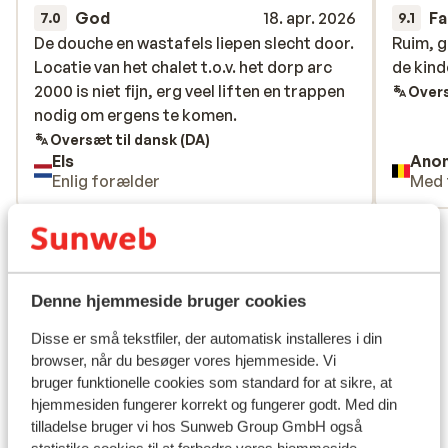
God
18. apr. 2026
Fa
7.0
9.1
De douche en wastafels liepen slecht door.
De douche en wastafels liepen slecht door.
Ruim, g
Ruim, g
Locatie van het chalet t.o.v. het dorp arc
Locatie van het chalet t.o.v. het dorp arc
de kind
de kind
2000 is niet fijn, erg veel liften en trappen
2000 is niet fijn, erg veel liften en trappen
Overs
nodig om ergens te komen.
nodig om ergens te komen.
Oversæt til dansk (DA)
Els
Ano
Enlig forælder
Med 
Se alle 24 anmeldelser
Lokation
Denne hjemmeside bruger cookies
Disse er små tekstfiler, der automatisk installeres i din
browser, når du besøger vores hjemmeside. Vi
bruger funktionelle cookies som standard for at sikre, at
Se på kort
hjemmesiden fungerer korrekt og fungerer godt. Med din
tilladelse bruger vi hos Sunweb Group GmbH også