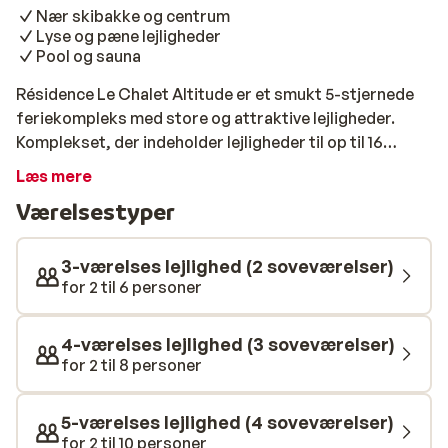
Nær skibakke og centrum
Lyse og pæne lejligheder
Pool og sauna
Résidence Le Chalet Altitude er et smukt 5-stjernede
feriekompleks med store og attraktive lejligheder.
Komplekset, der indeholder lejligheder til op til 16
personer, er beliggende i Arc 2000, hvilket hvilket gør
Læs mere
det til det ideelle sted for din vinteferie med venner
Værelsestyper
eller familie. Både skiløjperne og det livlige centrum er
blot en kort afstand fra anlægget, og vil I slappe af,
kan I bruge pool og sauna i komplekset.
3-værelses lejlighed (2 soveværelser)
for 2 til 6 personer
4-værelses lejlighed (3 soveværelser)
for 2 til 8 personer
5-værelses lejlighed (4 soveværelser)
for 2 til 10 personer