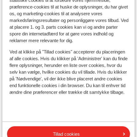
statistike cookies til at forbedre vores hjemmeside,
præference-cookies til at huske de oplysninger, du har givet
os, og marketing-cookies til at analysere vores
I området
markedsføringsresultater og personliggøre vores tilbud. Ved
Afstand til centrum: ca. 500 meter
at placere 1. og 3. parts cookies kan vi og andre parter
Afstand til skipiste ca. 100 meter
spore din internetadfærd for at gøre vores indhold og
Afstand til skilift ca. 100 meter
reklamer mere relevante for dig.
Afstand til skiskole ca. 500 meter
Ved at klikke på "Tillad cookies" accepterer du placeringen
Afstand til nærmeste kiosk ca. 0 meter
af alle cookies. Hvis du klikker på 'Administrer' kan du finde
Liftkort/skileje/undervisning
flere oplysninger, herunder en liste over cookies, hvor du
selv kan vælge, hvilke cookies du vil tillade. Hvis du klikker
på 'Nødvendige', vil der ikke blive placeret andre cookies
Liftkort
end funktionelle cookies i din browser. Du kan til enhver tid
ændre dine præferencer eller trække dit samtykke tilbage.
Undervisning
Skileje
Tillad cookies