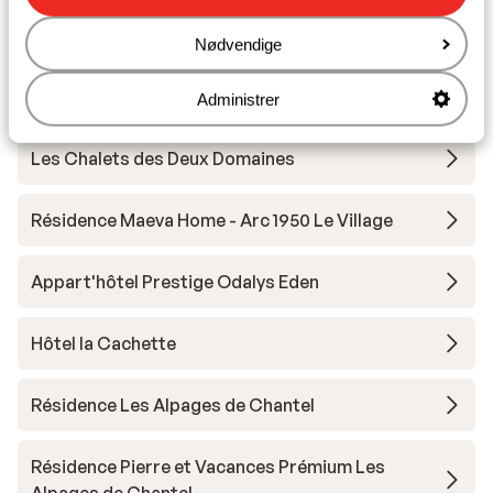
Andre overnatningssteder i Les
Arcs/Peisey-Vallandry
Nødvendige
Hotel Taj I Mah
Administrer
Les Chalets des Deux Domaines
Résidence Maeva Home - Arc 1950 Le Village
Appart'hôtel Prestige Odalys Eden
Hôtel la Cachette
Résidence Les Alpages de Chantel
Résidence Pierre et Vacances Prémium Les