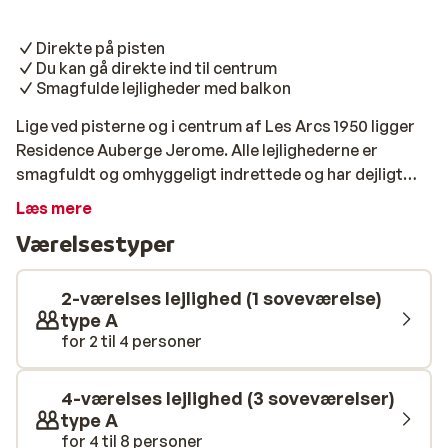
Direkte på pisten
Du kan gå direkte ind til centrum
Smagfulde lejligheder med balkon
Lige ved pisterne og i centrum af Les Arcs 1950 ligger
Residence Auberge Jerome. Alle lejlighederne er
smagfuldt og omhyggeligt indrettede og har dejligt
tekøkken, et eller flere soveværelser og en balkon med
Læs mere
udsigt over pisterne.
Værelsestyper
2-værelses lejlighed (1 soveværelse)
type A
for 2 til 4 personer
4-værelses lejlighed (3 soveværelser)
type A
for 4 til 8 personer