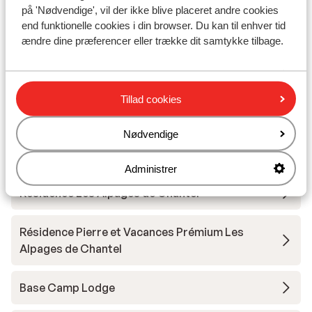
på 'Nødvendige', vil der ikke blive placeret andre cookies
end funktionelle cookies i din browser. Du kan til enhver tid
Les Chalets des Deux Domaines
ændre dine præferencer eller trække dit samtykke tilbage.
Résidence Maeva Home - Arc 1950 Le Village
Tillad cookies
Appart'hôtel Prestige Odalys Eden
Nødvendige
Hôtel la Cachette
Administrer
Résidence Les Alpages de Chantel
Résidence Pierre et Vacances Prémium Les
Alpages de Chantel
Base Camp Lodge