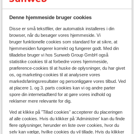
I området
I centrum
Denne hjemmeside bruger cookies
Lige ved skipisten
Disse er små tekstfiler, der automatisk installeres i din
browser, når du besøger vores hjemmeside. Vi
Liftkort/skileje/undervisning
bruger funktionelle cookies som standard for at sikre, at
hjemmesiden fungerer korrekt og fungerer godt. Med din
Liftkort
tilladelse bruger vi hos Sunweb Group GmbH også
statistike cookies til at forbedre vores hjemmeside,
præference-cookies til at huske de oplysninger, du har givet
Undervisning
os, og marketing-cookies til at analysere vores
markedsføringsresultater og personliggøre vores tilbud. Ved
at placere 1. og 3. parts cookies kan vi og andre parter
Skileje
spore din internetadfærd for at gøre vores indhold og
reklamer mere relevante for dig.
Andre overnatningssteder i Les
Ved at klikke på "Tillad cookies" accepterer du placeringen
Arcs/Peisey-Vallandry
af alle cookies. Hvis du klikker på 'Administrer' kan du finde
flere oplysninger, herunder en liste over cookies, hvor du
selv kan vælge, hvilke cookies du vil tillade. Hvis du klikker
Hotel Taj I Mah