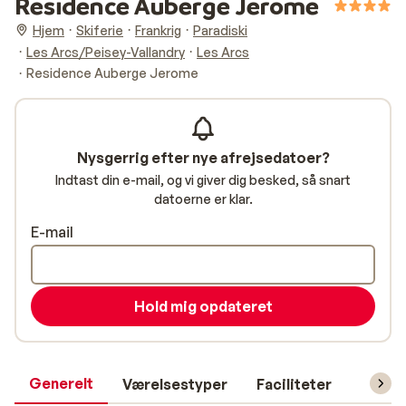
Residence Auberge Jerome
Hjem
Skiferie
Frankrig
Paradiski
Les Arcs/Peisey-Vallandry
Les Arcs
Residence Auberge Jerome
Nysgerrig efter nye afrejsedatoer?
Indtast din e-mail, og vi giver dig besked, så snart
datoerne er klar.
E-mail
Hold mig opdateret
Generelt
Værelsestyper
Faciliteter
Prakti