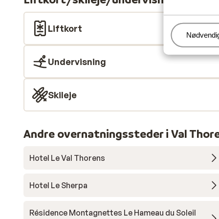
Liftkort
Administr
Nødvendi
Undervisning
Skileje
Andre overnatningssteder i Val Thor
Hotel Le Val Thorens
Hotel Le Sherpa
Résidence Montagnettes Le Hameau du Soleil