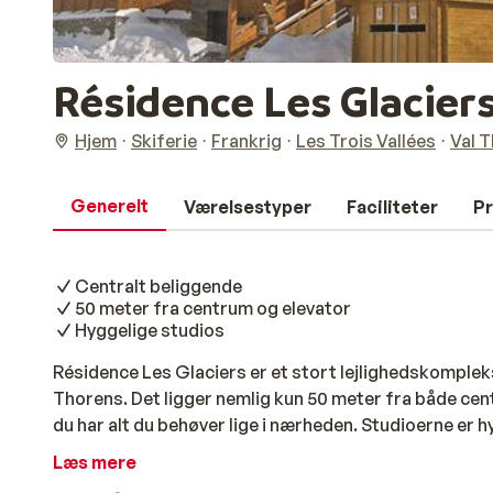
Résidence Les Glacier
Hjem
Skiferie
Frankrig
Les Trois Vallées
Val 
Generelt
Værelsestyper
Faciliteter
Pr
Centralt beliggende
50 meter fra centrum og elevator
Hyggelige studios
Résidence Les Glaciers er et stort lejlighedskomplek
Thorens. Det ligger nemlig kun 50 meter fra både cen
du har alt du behøver lige i nærheden. Studioerne er 
en dag med sjov på pisterne er det rart at besøge de
Læs mere
trods alt også nemt at komme dertil. Gå en tur langs 