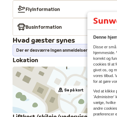
Flyinformation
Businformation
Denne hjem
Hvad gæster synes
Disse er små t
Der er desværre ingen anmeldelser for dette over
hjemmeside. V
Lokation
korrekt og fu
cookies til at
givet os, og 
vores tilbud. 
for at gøre vo
Se på kort
Ved at klikke 
'Administrer' 
vælge, hvilke 
andre cookies 
præferencer e
Liftkort/skileje/undervisning