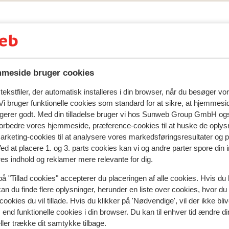
meside bruger cookies
ekstfiler, der automatisk installeres i din browser, når du besøger vo
natningssted i øjeblikket.
i bruger funktionelle cookies som standard for at sikre, at hjemmesi
ngerer godt. Med din tilladelse bruger vi hos Sunweb Group GmbH ogs
 forbedre vores hjemmeside, præference-cookies til at huske de oplys
marketing-cookies til at analysere vores markedsføringsresultater og 
I området
Ved at placere 1. og 3. parts cookies kan vi og andre parter spore din
Afstand til centrum: ca. 50 meter
res indhold og reklamer mere relevante for dig.
Indkvartering med forskellig indretning/ejer
på "Tillad cookies" accepterer du placeringen af alle cookies. Hvis du 
Afstand til skipiste ca. 50 meter
kan du finde flere oplysninger, herunder en liste over cookies, hvor du
Afstand til skilift ca. 50 meter
cookies du vil tillade. Hvis du klikker på 'Nødvendige', vil der ikke bli
Afstand til nærmeste butikker ca. 50 meter
end funktionelle cookies i din browser. Du kan til enhver tid ændre d
ller trække dit samtykke tilbage.