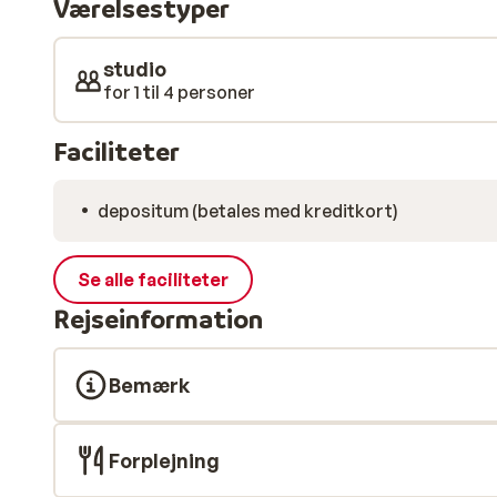
Værelsestyper
eller find en hyggelig bar til afterski.
studio
for 1 til 4 personer
Faciliteter
depositum (betales med kreditkort)
Se alle faciliteter
Rejseinformation
Bemærk
Forplejning