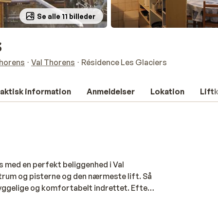
Se alle 11 billeder
s
Thorens
Val Thorens
Résidence Les Glaciers
aktisk information
Anmeldelser
Lokation
Lift
s med en perfekt beliggenhed i Val
trum og pisterne og den nærmeste lift. Så
hyggelige og komfortabelt indrettet. Efter
t hyggelige centrum om aftenen. Det er
butikkerne i galleriet, spis en god middag