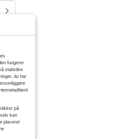
res
den fungerer
å statistike
ninger, du har
personliggøre
 internetadfærd
klikker på
 selv kan
ve placeret
ine