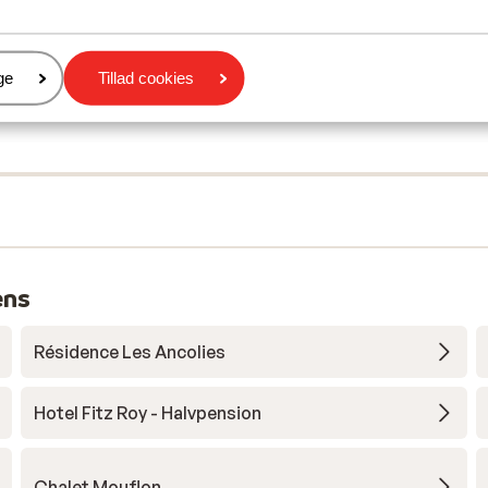
er
ge
Tillad cookies
ens
Résidence Les Ancolies
Hotel Fitz Roy - Halvpension
Chalet Mouflon