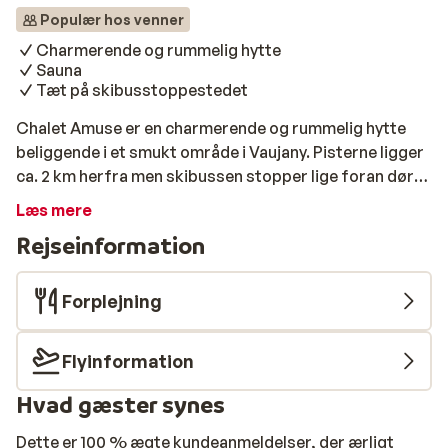
Populær hos venner
Charmerende og rummelig hytte
Sauna
Tæt på skibusstoppestedet
Chalet Amuse er en charmerende og rummelig hytte
beliggende i et smukt område i Vaujany. Pisterne ligger
ca. 2 km herfra men skibussen stopper lige foran døren
og kører dig til pisterne på ingen tid. Hytten har plads til
Læs mere
8 personer og er derfor en perfekt indkvartering til en
Rejseinformation
gruppe venner eller en stor familie. Efter en dejlig dag i
sneen kan du slappe af i den varme sauna eller jacuzzi,
så du er klar til en ny dag på pisterne. I centrum af
Forplejning
Vaujany finder du gode restauranter, hvor du kan nyde
en traditionel fransk middag. God ferie!
Flyinformation
Hvad gæster synes
Dette er 100 % ægte kundeanmeldelser, der ærligt