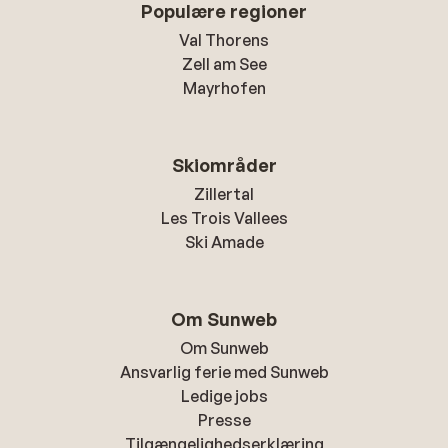
Populære regioner
Val Thorens
Zell am See
Mayrhofen
Skiområder
Zillertal
Les Trois Vallees
Ski Amade
Om Sunweb
Om Sunweb
Ansvarlig ferie med Sunweb
Ledige jobs
Presse
Tilgængelighedserklæring