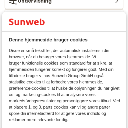
Undervisning
Skileje
Andre overnatningssteder i Alpe
Denne hjemmeside bruger cookies
d'Huez Grand Domaine Ski
Disse er små tekstfiler, der automatisk installeres i din
browser, når du besøger vores hjemmeside. Vi
Résidence Daria-I Nor
bruger funktionelle cookies som standard for at sikre, at
hjemmesiden fungerer korrekt og fungerer godt. Med din
Hotel Au Chamois d'Or
tilladelse bruger vi hos Sunweb Group GmbH også
statistike cookies til at forbedre vores hjemmeside,
præference-cookies til at huske de oplysninger, du har givet
Hotel Daria-I Nor
os, og marketing-cookies til at analysere vores
markedsføringsresultater og personliggøre vores tilbud. Ved
Hotel Le Castillan
at placere 1. og 3. parts cookies kan vi og andre parter
spore din internetadfærd for at gøre vores indhold og
reklamer mere relevante for dig.
Village Club du Soleil Oz en Oisans