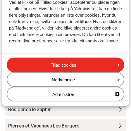
Ved at klikke på "Tillad cookies" accepterer du placeringen
af alle cookies. Hvis du klikker på 'Administrer' kan du finde
Residence le Claret I & II
flere oplysninger, herunder en liste over cookies, hvor du
selv kan vælge, hvilke cookies du vil tillade. Hvis du klikker
Residence Prestige Phoenix A
på 'Nødvendige', vil der ikke blive placeret andre cookies
end funktionelle cookies i din browser. Du kan til enhver tid
ændre dine præferencer eller trække dit samtykke tilbage.
Chalet Marguerite
Lejlighedshotel Prestige Odalys l'Eclose
Tillad cookies
Residence Les Edelweiss
Nødvendige
Résidence Vacanceole les Hauts de Vaujany
Administrer
Residence le Saphir
Pierres et Vacances Les Bergers