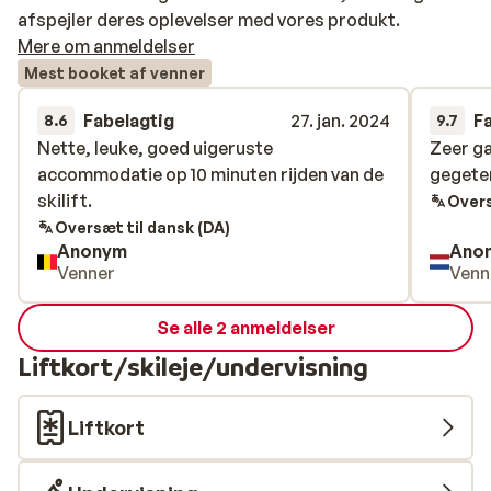
afspejler deres oplevelser med vores produkt.
Mere om anmeldelser
Mest booket af venner
Fabelagtig
27. jan. 2024
F
8.6
9.7
Nette, leuke, goed uigeruste
Nette, leuke, goed uigeruste
Zeer gas
Zeer gas
accommodatie op 10 minuten rijden van de
accommodatie op 10 minuten rijden van de
gegete
gegete
skilift.
skilift.
Overs
Oversæt til dansk (DA)
Anonym
Ano
Venner
Venn
Se alle 2 anmeldelser
Liftkort/skileje/undervisning
Liftkort