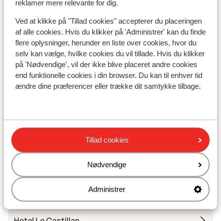
reklamer mere relevante for dig.
Liftkort
Ved at klikke på "Tillad cookies" accepterer du placeringen
af alle cookies. Hvis du klikker på 'Administrer' kan du finde
Undervisning
flere oplysninger, herunder en liste over cookies, hvor du
selv kan vælge, hvilke cookies du vil tillade. Hvis du klikker
på 'Nødvendige', vil der ikke blive placeret andre cookies
Skileje
end funktionelle cookies i din browser. Du kan til enhver tid
ændre dine præferencer eller trække dit samtykke tilbage.
Andre overnatningssteder i Alpe
d'Huez Grand Domaine Ski
Résidence Daria-I Nor
Tillad cookies
Hotel Au Chamois d'Or
Nødvendige
Administrer
Hotel Daria-I Nor
Hotel Le Castillan