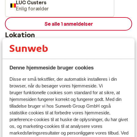
LUC Custers
Enlig forælder
Se alle 1 anmeldelser
Lokation
Denne hjemmeside bruger cookies
Se på kort
Disse er små tekstfiler, der automatisk installeres i din
browser, når du besøger vores hjemmeside. Vi
bruger funktionelle cookies som standard for at sikre, at
hjemmesiden fungerer korrekt og fungerer godt. Med din
I området
tilladelse bruger vi hos Sunweb Group GmbH også
statistike cookies til at forbedre vores hjemmeside,
Afstand til centrum: ca. 200 meter
præference-cookies til at huske de oplysninger, du har givet
Afstand til skipiste ca. 200 meter
os, og marketing-cookies til at analysere vores
Afstand til skilift ca. 200 meter
markedsføringsresultater og personliggøre vores tilbud. Ved
Afstand til nærmeste butikker ca. 200 meter