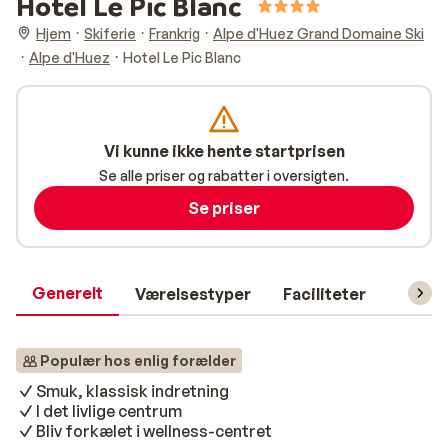
Hotel Le Pic Blanc
Hjem
Skiferie
Frankrig
Alpe d'Huez Grand Domaine Ski
Alpe d'Huez
Hotel Le Pic Blanc
Vi kunne ikke hente startprisen
Se alle priser og rabatter i oversigten.
Se priser
Generelt
Værelsestyper
Faciliteter
Prakti
Populær hos enlig forælder
Smuk, klassisk indretning
I det livlige centrum
Bliv forkælet i wellness-centret