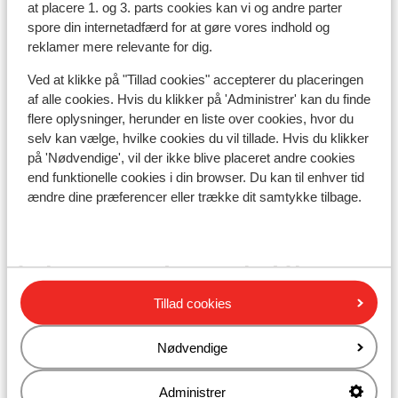
at placere 1. og 3. parts cookies kan vi og andre parter
Nærmeste restaurant ca. 200 meter
spore din internetadfærd for at gøre vores indhold og
reklamer mere relevante for dig.
Liftkort/skileje/undervisning
Ved at klikke på "Tillad cookies" accepterer du placeringen
af alle cookies. Hvis du klikker på 'Administrer' kan du finde
Liftkort
flere oplysninger, herunder en liste over cookies, hvor du
selv kan vælge, hvilke cookies du vil tillade. Hvis du klikker
Undervisning
på 'Nødvendige', vil der ikke blive placeret andre cookies
end funktionelle cookies i din browser. Du kan til enhver tid
ændre dine præferencer eller trække dit samtykke tilbage.
Skileje
Andre overnatningssteder i Alpe
d'Huez Grand Domaine Ski
Tillad cookies
Résidence Daria-I Nor
Nødvendige
Hotel Au Chamois d'Or
Administrer