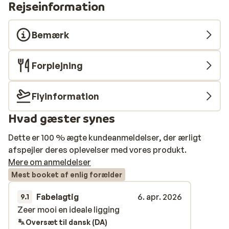
Rejseinformation
Bemærk
Forplejning
Flyinformation
Hvad gæster synes
Dette er 100 % ægte kundeanmeldelser, der ærligt
afspejler deres oplevelser med vores produkt.
Mere om anmeldelser
Mest booket af enlig forælder
Fabelagtig
6. apr. 2026
9.1
Zeer mooi en ideale ligging
Zeer mooi en ideale ligging
Oversæt til dansk (DA)