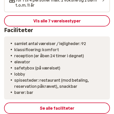
for 1 til 4 personer max. 2 voksne og 2 børn
en mere stille aften? Så slap af omkring den smukke
t.o.m. 11 år
autentiske pejs i hotellets bar The Chartreuse, eller
benyt dig af wellness-faciliteterne. Du kan svømme i
den indendørs pool eller slappe af i saunaen og
Vis alle 7 værelsestyper
jacuzzien.
Faciliteter
samlet antal værelser / lejligheder: 92
klassificering: komfort
reception (er åben 24 timer i døgnet)
elevator
safetybox (på værelset)
lobby
spisesteder: restaurant (mod betaling,
reservation påkrævet), snackbar
barer: bar
Se alle faciliteter