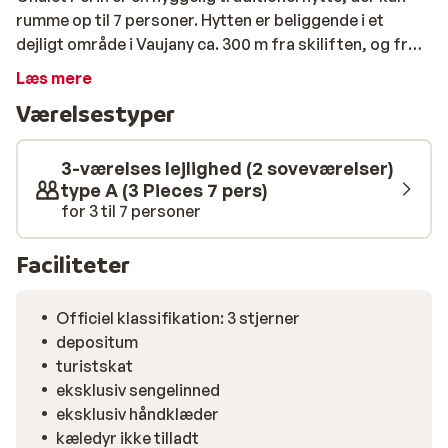
rumme op til 7 personer. Hytten er beliggende i et
dejligt område i Vaujany ca. 300 m fra skiliften, og fra
hyttens balkon har du en smuk udsigt over Massif des
Læs mere
Grandes Rousses. Efter en dag i det fri, kan du med
Værelsestyper
dine medrejsende nyde et lækkert måltid eller hygge
med et spil i stuen. Chalet Perin anbefales til
vennegrupper og familier, der ønsker en dejlig ferie tæt
3-værelses lejlighed (2 soveværelser)
på skiliften.
type A (3 Pieces 7 pers)
for 3 til 7 personer
Faciliteter
Officiel klassifikation: 3 stjerner
depositum
turistskat
eksklusiv sengelinned
eksklusiv håndklæder
kæledyr ikke tilladt