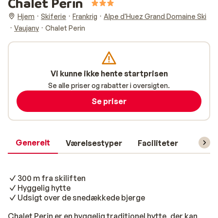
Chalet Perin
Hjem
Skiferie
Frankrig
Alpe d'Huez Grand Domaine Ski
Vaujany
Chalet Perin
Vi kunne ikke hente startprisen
Se alle priser og rabatter i oversigten.
Se priser
Generelt
Værelsestyper
Faciliteter
Prakti
300 m fra skiliften
Hyggelig hytte
Udsigt over de snedækkede bjerge
Chalet Perin er en hyggelig traditionel hytte, der kan