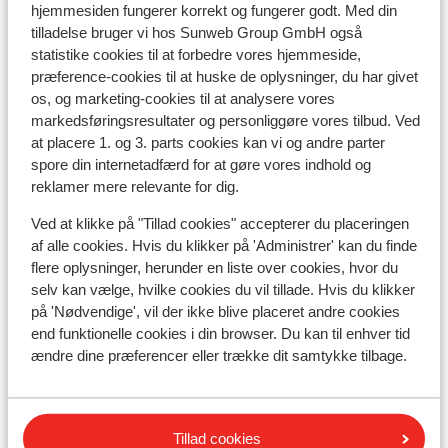
hjemmesiden fungerer korrekt og fungerer godt. Med din
tilladelse bruger vi hos Sunweb Group GmbH også
Skileje
statistike cookies til at forbedre vores hjemmeside,
præference-cookies til at huske de oplysninger, du har givet
os, og marketing-cookies til at analysere vores
Andre overnatningssteder i Alpe
markedsføringsresultater og personliggøre vores tilbud. Ved
d'Huez Grand Domaine Ski
at placere 1. og 3. parts cookies kan vi og andre parter
spore din internetadfærd for at gøre vores indhold og
reklamer mere relevante for dig.
Résidence Daria-I Nor
Ved at klikke på "Tillad cookies" accepterer du placeringen
Hotel Au Chamois d'Or
af alle cookies. Hvis du klikker på 'Administrer' kan du finde
flere oplysninger, herunder en liste over cookies, hvor du
selv kan vælge, hvilke cookies du vil tillade. Hvis du klikker
Hotel Daria-I Nor
på 'Nødvendige', vil der ikke blive placeret andre cookies
end funktionelle cookies i din browser. Du kan til enhver tid
ændre dine præferencer eller trække dit samtykke tilbage.
Hotel Le Castillan
Village Club du Soleil Oz en Oisans
Tillad cookies