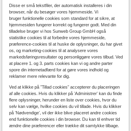
Disse er små tekstfiler, der automatisk installeres i din
browser, når du besøger vores hjemmeside. Vi
Liftkort
bruger funktionelle cookies som standard for at sikre, at
hjemmesiden fungerer korrekt og fungerer godt. Med din
tilladelse bruger vi hos Sunweb Group GmbH også
Undervisning
statistike cookies til at forbedre vores hjemmeside,
præference-cookies til at huske de oplysninger, du har givet
Skileje
os, og marketing-cookies til at analysere vores
markedsføringsresultater og personliggøre vores tilbud. Ved
at placere 1. og 3. parts cookies kan vi og andre parter
Andre overnatningssteder i Alpe
spore din internetadfærd for at gøre vores indhold og
d'Huez Grand Domaine Ski
reklamer mere relevante for dig.
Ved at klikke på "Tillad cookies" accepterer du placeringen
Résidence Daria-I Nor
af alle cookies. Hvis du klikker på 'Administrer' kan du finde
flere oplysninger, herunder en liste over cookies, hvor du
selv kan vælge, hvilke cookies du vil tillade. Hvis du klikker
Hotel Au Chamois d'Or
på 'Nødvendige', vil der ikke blive placeret andre cookies
end funktionelle cookies i din browser. Du kan til enhver tid
Hotel Daria-I Nor
ændre dine præferencer eller trække dit samtykke tilbage.