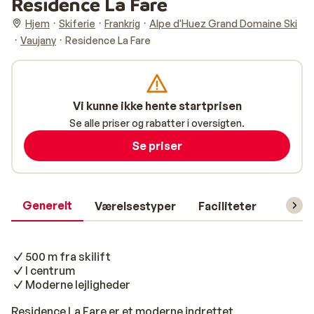
Residence La Fare
Hjem
Skiferie
Frankrig
Alpe d'Huez Grand Domaine Ski
Vaujany
Residence La Fare
Vi kunne ikke hente startprisen
Se alle priser og rabatter i oversigten.
Se priser
Generelt
Værelsestyper
Faciliteter
Prakti
500 m fra skilift
I centrum
Moderne lejligheder
Residence La Fare er et moderne indrettet