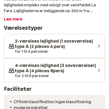
lejlighedskompleks med udsigt over vandfaldet La
Fare. Lejlighederne er beliggende ca. 500 m fra
skiliften og er fuldt udstyret med faciliteter du har
Læs mere
brug for under ferien. Lejlighedskomplekset ligger
Værelsestyper
oven på indkøbscentret i Vaujany, så du er dejlig tæt på
supermarkedet og restauranterne. Residence La Fare
anbefales til venner og familier, der ønsker at bo i
2-værelses lejlighed (1 soveværelse)
centrum af Vaujany under skiferien.
type A (2 pièces 6 pers)
for 1 til 6 personer
4-værelses lejlighed (3 soveværelser)
type A (4 pièces 8pers)
for 2 til 8 personer
Faciliteter
Officiel klassifikation: ingen klassificering
moderne indrettet