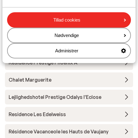
Hotel Le Castillan
Tillad cookies
Village Club du Soleil Oz en Oisans
Nødvendige
Residence le Claret I & II
Administrer
Residence Prestige Phoenix A
Chalet Marguerite
Lejlighedshotel Prestige Odalys l'Eclose
Residence Les Edelweiss
Résidence Vacanceole les Hauts de Vaujany