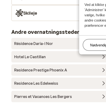
Ved at klikke 
'Administrer' 
Skileje
vælge, hvilke 
andre cookies 
præferencer e
Andre overnatningssteder i Alpe d'H
Résidence Daria-I Nor
Administr
Nødvendi
Hotel Le Castillan
Residence Prestige Phoenix A
Residence Les Edelweiss
Pierres et Vacances Les Bergers