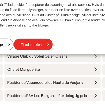
på "Tillad cookies" accepterer du placeringen af alle cookies. Hvis du 
kan du finde flere oplysninger, herunder en liste over cookies, hvor du
cookies du vil tillade. Hvis du klikker på 'Nødvendige', vil der ikke bli
end funktionelle cookies i din browser. Du kan til enhver tid ændre d
ller trække dit samtykke tilbage.
uez Grand Domaine Ski
Hotel Au Chamois d'Or
er
ge
Tillad cookies
Village Club du Soleil Oz en Oisans
Chalet Marguerite
Résidence Vacanceole les Hauts de Vaujany
Résidence P&V Les Bergers - Fordelagtig pris