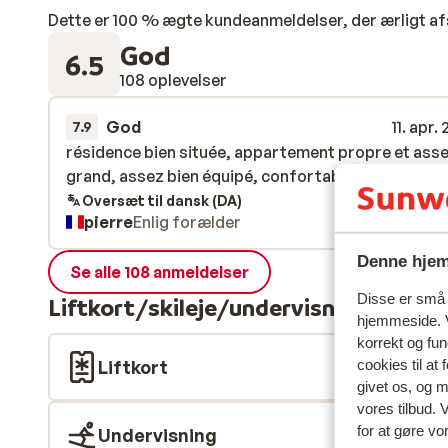
Dette er 100 % ægte kundeanmeldelser, der ærligt af
God
6.5
108 oplevelser
God
11. apr.
7.9
résidence bien située, appartement propre et ass
résidence bien située, appartement propre et ass
grand, assez bien équipé, confortable, calme
grand, assez bien équipé, confortable, calme
Oversæt til dansk (DA)
pierre
Enlig forælder
Denne hjem
Se alle 108 anmeldelser
Disse er små t
Liftkort/skileje/undervisning
hjemmeside. V
korrekt og fu
cookies til at
Liftkort
givet os, og 
vores tilbud. 
for at gøre vo
Undervisning