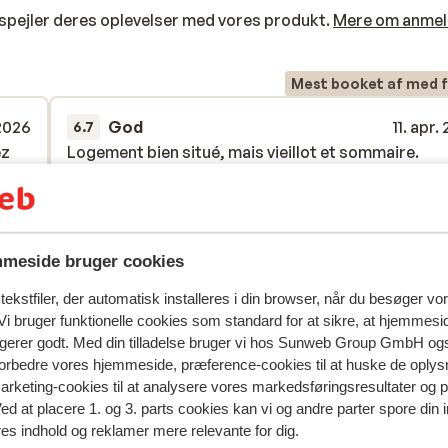
spejler deres oplevelser med vores produkt.
Mere om anmel
Mest booket af med f
 2026
God
11. apr.
6.7
ez
ez
Logement bien situé, mais vieillot et sommaire.
Logement bien situé, mais vieillot et sommaire.
Oversæt til dansk (DA)
El_biev
Enlig forælder
meside bruger cookies
ekstfiler, der automatisk installeres i din browser, når du besøger vo
i bruger funktionelle cookies som standard for at sikre, at hjemmesi
ngerer godt. Med din tilladelse bruger vi hos Sunweb Group GmbH ogs
 forbedre vores hjemmeside, præference-cookies til at huske de oplys
marketing-cookies til at analysere vores markedsføringsresultater og 
Ved at placere 1. og 3. parts cookies kan vi og andre parter spore din
res indhold og reklamer mere relevante for dig.