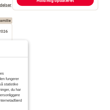
Hold mig opdateret
delser
amilie
 2026
res
den fungerer
å statistike
ninger, du har
personliggøre
 internetadfærd