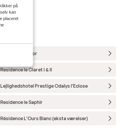
klikker på
 selv kan
ve placeret
ine
Hotel Daria-I Nor
Residence le Claret I & II
Lejlighedshotel Prestige Odalys l'Eclose
Residence le Saphir
Résidence L'Ours Blanc (eksta værelser)