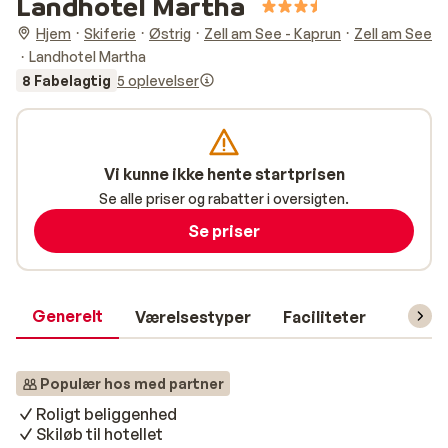
Landhotel Martha
Hjem
Skiferie
Østrig
Zell am See - Kaprun
Zell am See
Landhotel Martha
8 Fabelagtig
5 oplevelser
Vi kunne ikke hente startprisen
Se alle priser og rabatter i oversigten.
Se priser
Generelt
Værelsestyper
Faciliteter
Prakti
Populær hos med partner
Roligt beliggenhed
Skiløb til hotellet