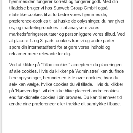
hjemmesiden fungerer korrekt og fungerer godt. Med din
I området
tilladelse bruger vi hos Sunweb Group GmbH også
Afstand til centrum: zell am see: ca. 1,3 kilometer
statistike cookies til at forbedre vores hjemmeside,
Afstand til lufthavn salzburg: ca. 78 kilometer
præference-cookies til at huske de oplysninger, du har givet
Afstand til togstation zell am see: ca. 1,7 kilometer
os, og marketing-cookies til at analysere vores
Afstand til skipiste ca. 350 meter
markedsføringsresultater og personliggøre vores tilbud. Ved
Afstand til langrendsløjpe ca. 4 kilometer
at placere 1. og 3. parts cookies kan vi og andre parter
spore din internetadfærd for at gøre vores indhold og
Afstand til busstoppested til skilift ca. 20 meter (
reklamer mere relevante for dig.
skibus gratis mod forevisning af liftkort)
Afstand til skilift schmittenhöhebahn &
Ved at klikke på "Tillad cookies" accepterer du placeringen
trassxpress: ca. 650 meter: cityxpress: ca. 1
af alle cookies. Hvis du klikker på 'Administrer' kan du finde
kilometer; sonnenalmbahn: ca. 0,75 kilometer
flere oplysninger, herunder en liste over cookies, hvor du
Afstand til nærmeste butikker ca. 1 kilometer
selv kan vælge, hvilke cookies du vil tillade. Hvis du klikker
Afstand til nærmeste kiosk ca. 1,4 kilometer
på 'Nødvendige', vil der ikke blive placeret andre cookies
På en let skrånende vej
end funktionelle cookies i din browser. Du kan til enhver tid
ændre dine præferencer eller trække dit samtykke tilbage.
Liftkort/skileje/undervisning
Liftkort