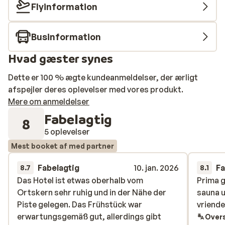
Flyinformation
Businformation
Hvad gæster synes
Dette er 100 % ægte kundeanmeldelser, der ærligt
afspejler deres oplevelser med vores produkt.
Mere om anmeldelser
Fabelagtig
8
5 oplevelser
Mest booket af med partner
Fabelagtig
10. jan. 2026
Fa
8.7
8.1
Das Hotel ist etwas oberhalb vom
Das Hotel ist etwas oberhalb vom
Prima g
Prima g
Ortskern sehr ruhig und in der Nähe der
Ortskern sehr ruhig und in der Nähe der
sauna u
sauna u
Piste gelegen. Das Frühstück war
Piste gelegen. Das Frühstück war
vriende
vriende
erwartungsgemäß gut, allerdings gibt
erwartungsgemäß gut, allerdings gibt
Overs