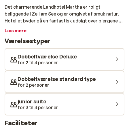
Det charmerende Landhotel Martha er roligt
beliggende i Zell am See og er omgivet af smuk natur.
Hotellet byder på en fantastisk udsigt over bjergene og
søen Zeller See. Efter en god dag på pisterne kan du
Læs mere
stå på ski helt tilbage til hotellet. Eftermiddagen kan
Værelsestyper
nydes i Landhaus Martha's lune sauna eller i
dampbadet. Her kan der med fordel lades op til næste
dags skiløb. Værelserne er store,pæne og veludstyret.
Dobbeltværelse Deluxe
Hotel Martha's hjælpsomme personale gør alt for at
for 2 til 4 personer
sikre, at din ferie bliver en succes.
Dobbeltværelse standard type
for 2 personer
junior suite
for 3 til 4 personer
Faciliteter