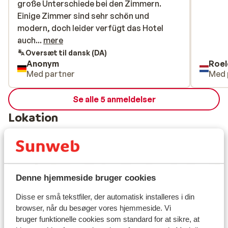
große Unterschiede bei den Zimmern.
große Unterschiede bei den Zimmern.
Einige Zimmer sind sehr schön und
Einige Zimmer sind sehr schön und
modern, doch leider verfügt das Hotel
modern, doch leider verfügt das Hotel
auch über ältere Zimmer, die nicht dem
auch...
mere
beschriebenen Standard entsprechen.
Oversæt til dansk (DA)
Anonym
Roel
Med partner
Med 
Se alle 5 anmeldelser
Lokation
Se på kort
Denne hjemmeside bruger cookies
Disse er små tekstfiler, der automatisk installeres i din
browser, når du besøger vores hjemmeside. Vi
bruger funktionelle cookies som standard for at sikre, at