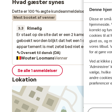
Hvad gæster synes
Denne hjem
Dette er 100 % ægte kundeanmeldelser, der ærligt af
Mest booket af venner
Disse er små t
hjemmeside. V
Rimelig
22. jan.
3.3
korrekt og fu
Er staat op de site dat er een 2 kamer appartement
Er staat op de site dat er een 2 kamer appartement
cookies til at
geboekt worden blijkt dat het een 1 slaapkamer
geboekt worden blijkt dat het een 1 slaapkamer
givet os, og 
appartement is met zetel bed niet echt comfortab
appartement is met zetel bed niet echt comfortab
vores tilbud. 
for at gøre vo
Oversæt til dansk (DA)
Wouter Loomans
Venner
Ved at klikke 
'Administrer' 
Se alle 1 anmeldelser
vælge, hvilke 
andre cookies 
Lokation
præferencer e