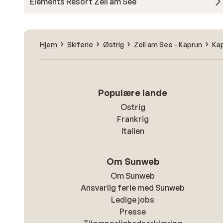
Elements Resort Zell am See
Hjem
Skiferie
Østrig
Zell am See - Kaprun
Ka
Populære lande
Ostrig
Frankrig
Italien
Om Sunweb
Om Sunweb
Ansvarlig ferie med Sunweb
Ledige jobs
Presse