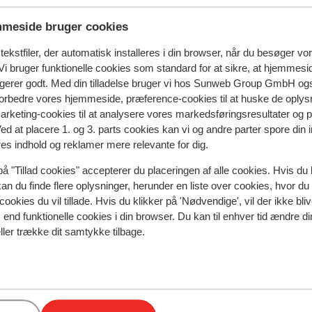
meside bruger cookies
spejler deres oplevelser med vores produkt.
Mere om anmel
ekstfiler, der automatisk installeres i din browser, når du besøger vo
i bruger funktionelle cookies som standard for at sikre, at hjemmesi
 2026
ngerer godt. Med din tilladelse bruger vi hos Sunweb Group GmbH ogs
 kan
 kan
 forbedre vores hjemmeside, præference-cookies til at huske de oplys
marketing-cookies til at analysere vores markedsføringsresultater og 
el
el
Ved at placere 1. og 3. parts cookies kan vi og andre parter spore din
res indhold og reklamer mere relevante for dig.
på "Tillad cookies" accepterer du placeringen af alle cookies. Hvis du 
kan du finde flere oplysninger, herunder en liste over cookies, hvor du
cookies du vil tillade. Hvis du klikker på 'Nødvendige', vil der ikke bli
end funktionelle cookies i din browser. Du kan til enhver tid ændre d
ller trække dit samtykke tilbage.
I området
I centrum
Afstand til lufthavn munich: ca. 212, kilometer:
Salzburg ca. 100 kilometer, Innsbruck ca. 154 kilom