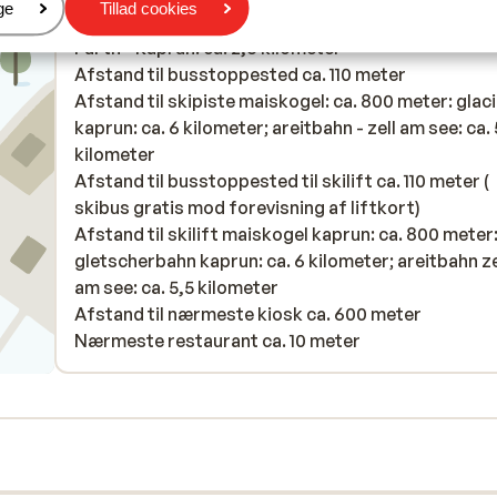
er
ge
Tillad cookies
Afstand til togstation zell am see: ca. 9 kilometer:
Fürth - Kaprun: ca. 2,6 kilometer
Afstand til busstoppested ca. 110 meter
Afstand til skipiste maiskogel: ca. 800 meter: glac
kaprun: ca. 6 kilometer; areitbahn - zell am see: ca. 
kilometer
Afstand til busstoppested til skilift ca. 110 meter (
skibus gratis mod forevisning af liftkort)
Afstand til skilift maiskogel kaprun: ca. 800 meter
gletscherbahn kaprun: ca. 6 kilometer; areitbahn ze
am see: ca. 5,5 kilometer
Afstand til nærmeste kiosk ca. 600 meter
Nærmeste restaurant ca. 10 meter