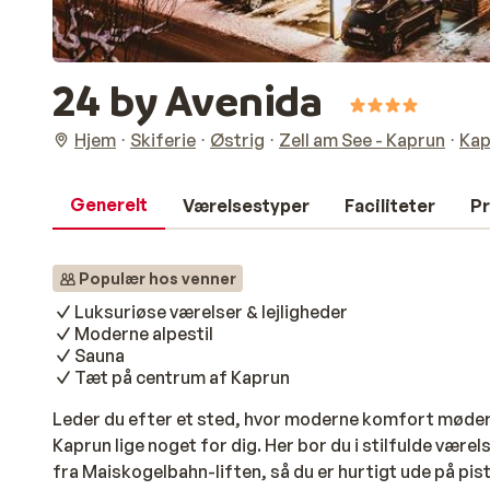
24 by Avenida
Hjem
Skiferie
Østrig
Zell am See - Kaprun
Kap
Generelt
Værelsestyper
Faciliteter
Pr
Populær hos venner
Luksuriøse værelser & lejligheder
Moderne alpestil
Sauna
Tæt på centrum af Kaprun
Leder du efter et sted, hvor moderne komfort møder 
Kaprun lige noget for dig. Her bor du i stilfulde værel
fra Maiskogelbahn-liften, så du er hurtigt ude på pis