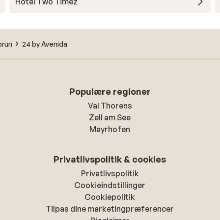
Hotel Two Timez
prun
24 by Avenida
Populære regioner
Val Thorens
Zell am See
Mayrhofen
Privatlivspolitik & cookies
Privatlivspolitik
Cookieindstillinger
Cookiepolitik
Tilpas dine marketingpræferencer