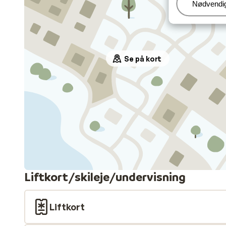
Administr
Nødvendi
Se på kort
Liftkort/skileje/undervisning
Liftkort