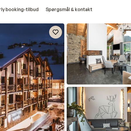
rly booking-tilbud
Spørgsmål & kontakt