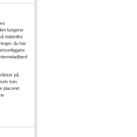
delser
res
den fungerer
å statistike
ninger, du har
personliggøre
 internetadfærd
klikker på
 selv kan
ve placeret
ine
eter