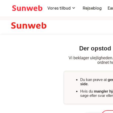
Vores tilbud
Rejseblog
Ea
Der opstod 
Vi beklager ulejligheden. 
ordnet hu
Du kan prøve at
ge
side
.
Hvis du
mangler h
søge efter svar ell