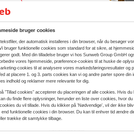
d rejse
meside bruger cookies
ekstfiler, der automatisk installeres i din browser, når du besøger vo
i bruger funktionelle cookies som standard for at sikre, at hjemmesi
prun
Lejligheder Orgler
ngerer godt. Med din tilladelse bruger vi hos Sunweb Group GmbH ogs
 forbedre vores hjemmeside, præference-cookies til at huske de oplys
marketing-cookies til at analysere vores markedsføringsresultater og 
Ved at placere 1. og 3. parts cookies kan vi og andre parter spore din
Populære regioner
res indhold og reklamer mere relevante for dig.
Val Thorens
på "Tillad cookies" accepterer du placeringen af alle cookies. Hvis du 
Zell am See
kan du finde flere oplysninger, herunder en liste over cookies, hvor du
Mayrhofen
cookies du vil tillade. Hvis du klikker på 'Nødvendige', vil der ikke bli
end funktionelle cookies i din browser. Du kan til enhver tid ændre d
ller trække dit samtykke tilbage.
Privatlivspolitik & cookies
Privatlivspolitik