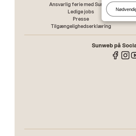
Ansvarlig ferie med Sunweb
Administr
Nødvendi
Ledige jobs
Presse
Tilgængelighedserklæring
Sunweb på Socia