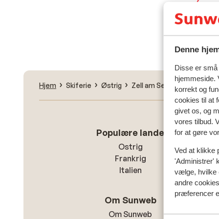
Fin
Denne hjem
Disse er små t
hjemmeside. V
Hjem
Skiferie
Østrig
Zell am See - Kaprun
Ka
korrekt og fu
cookies til at
givet os, og 
vores tilbud. 
Populære lande
for at gøre vo
Ostrig
Ved at klikke 
Frankrig
'Administrer' 
Italien
vælge, hvilke 
andre cookies 
præferencer e
Om Sunweb
Om Sunweb