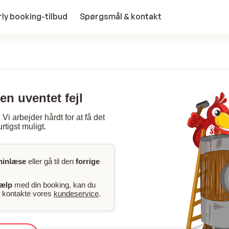
rly booking-tilbud
Spørgsmål & kontakt
en uventet fejl
Vi arbejder hårdt for at få det
rtigst muligt.
ninlæse
eller gå til den
forrige
jælp
med din booking, kan du
er kontakte vores
kundeservice
.