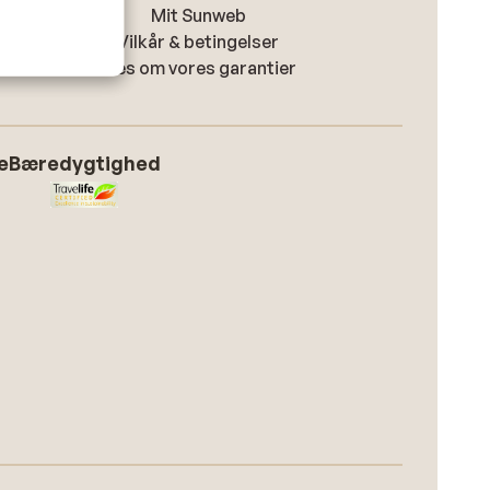
Mit Sunweb
Vilkår & betingelser
Læs om vores garantier
e
Bæredygtighed