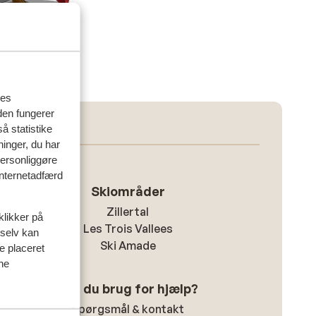
res
den fungerer
å statistike
ninger, du har
personliggøre
 internetadfærd
Skiområder
Zillertal
klikker på
Les Trois Vallees
 selv kan
Ski Amade
ve placeret
ine
Har du brug for hjælp?
Spørgsmål & kontakt