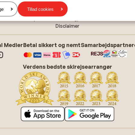
Cookieindstillinger
er
ge
Tillad cookies
Cookiepolitik
Tilpas dine marketingpræferencer
Disclaimer
l Medier
Betal sikkert og nemt
Samarbejdspartner
Verdens bedste skirejsearrangør