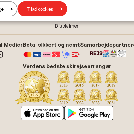
Cookieindstillinger
er
ge
Tillad cookies
Cookiepolitik
Tilpas dine marketingpræferencer
Disclaimer
l Medier
Betal sikkert og nemt
Samarbejdspartner
Verdens bedste skirejsearrangør