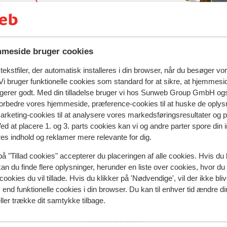
d rejse
meside bruger cookies
ekstfiler, der automatisk installeres i din browser, når du besøger vo
i bruger funktionelle cookies som standard for at sikre, at hjemmesi
prun
Hotel das Alpenhaus Kaprun
ngerer godt. Med din tilladelse bruger vi hos Sunweb Group GmbH ogs
 forbedre vores hjemmeside, præference-cookies til at huske de oplys
marketing-cookies til at analysere vores markedsføringsresultater og 
Ved at placere 1. og 3. parts cookies kan vi og andre parter spore din
Populære regioner
res indhold og reklamer mere relevante for dig.
Val Thorens
på "Tillad cookies" accepterer du placeringen af alle cookies. Hvis du 
Zell am See
kan du finde flere oplysninger, herunder en liste over cookies, hvor du
Mayrhofen
cookies du vil tillade. Hvis du klikker på 'Nødvendige', vil der ikke bli
end funktionelle cookies i din browser. Du kan til enhver tid ændre d
ller trække dit samtykke tilbage.
Privatlivspolitik & cookies
Privatlivspolitik