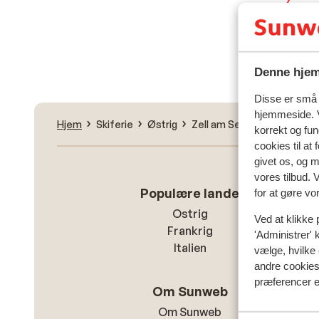
Fin
Denne hjem
Disse er små t
hjemmeside. V
Hjem
Skiferie
Østrig
Zell am See - Kaprun
Ka
korrekt og fu
cookies til at
givet os, og 
vores tilbud. 
Populære lande
for at gøre vo
Ostrig
Ved at klikke 
Frankrig
'Administrer' 
Italien
vælge, hvilke 
andre cookies 
præferencer e
Om Sunweb
Om Sunweb