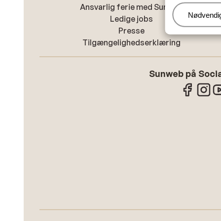
Ansvarlig ferie med Sunweb
Administr
Nødvendi
Ledige jobs
Presse
Tilgængelighedserklæring
Sunweb på Socia