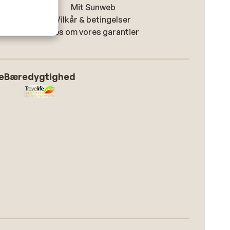
Mit Sunweb
Vilkår & betingelser
Læs om vores garantier
e
Bæredygtighed