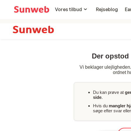
Vores tilbud
Rejseblog
Ea
Der opstod 
Vi beklager ulejligheden. 
ordnet hu
Du kan prøve at
ge
side
.
Hvis du
mangler h
søge efter svar ell