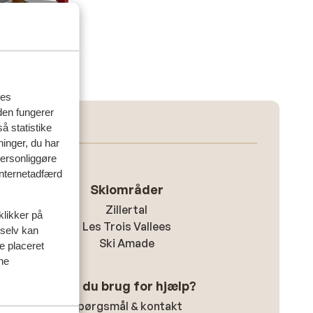
res
den fungerer
å statistike
ninger, du har
personliggøre
 internetadfærd
Skiområder
Zillertal
klikker på
Les Trois Vallees
 selv kan
Ski Amade
ve placeret
ine
Har du brug for hjælp?
Spørgsmål & kontakt