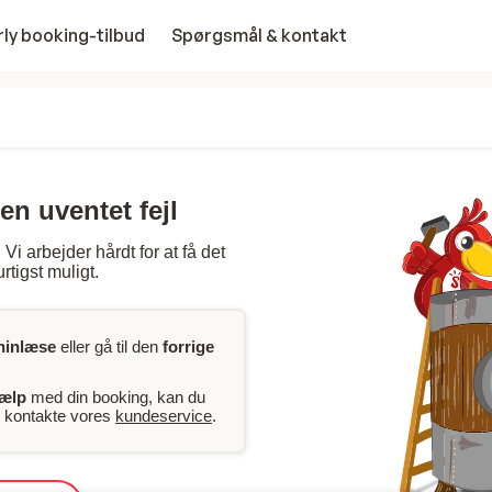
rly booking-tilbud
Spørgsmål & kontakt
en uventet fejl
Vi arbejder hårdt for at få det
rtigst muligt.
ninlæse
eller gå til den
forrige
jælp
med din booking, kan du
er kontakte vores
kundeservice
.