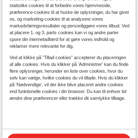
statistike cookies til at forbedre vores hjemmeside,
præference-cookies til at huske de oplysninger, du har givet
os, og marketing-cookies til at analysere vores
I området
markedsføringsresultater og personliggøre vores tilbud. Ved
I centrum
at placere 1. og 3. parts cookies kan vi og andre parter
Afstand til skipiste ca. 400 meter
spore din internetadfærd for at gøre vores indhold og
Afstand til busstoppested til skilift ca. 350 meter
reklamer mere relevante for dig.
( skibus gratis mod forevisning af liftkort)
Afstand til skilift ca. 400 meter
Ved at klikke på "Tillad cookies" accepterer du placeringen
af alle cookies. Hvis du klikker på 'Administrer' kan du finde
Afstand til nærmeste butikker ca. 50 meter
flere oplysninger, herunder en liste over cookies, hvor du
Afstand til nærmeste kiosk ca. 100 meter
selv kan vælge, hvilke cookies du vil tillade. Hvis du klikker
Nærmeste restaurant ca. 0 meter
på 'Nødvendige', vil der ikke blive placeret andre cookies
end funktionelle cookies i din browser. Du kan til enhver tid
Liftkort/skileje/undervisning
ændre dine præferencer eller trække dit samtykke tilbage.
Liftkort
Undervisning