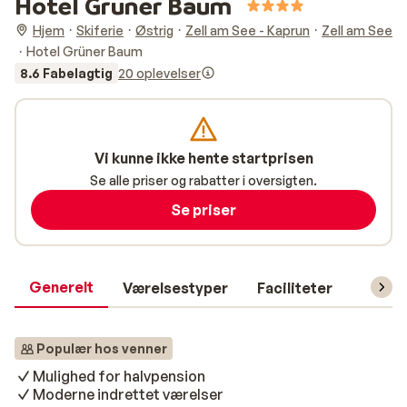
Hotel Grüner Baum
Hjem
Skiferie
Østrig
Zell am See - Kaprun
Zell am See
Hotel Grüner Baum
8.6 Fabelagtig
20 oplevelser
Vi kunne ikke hente startprisen
Se alle priser og rabatter i oversigten.
Se priser
Generelt
Værelsestyper
Faciliteter
Prakti
Populær hos venner
Mulighed for halvpension
Moderne indrettet værelser