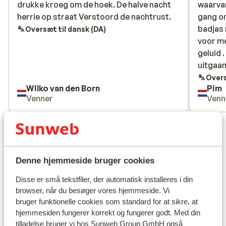
drukke kroeg om de hoek. De halve nacht
drukke kroeg om de hoek. De halve nacht
waarvan
waarvan
herrie op straat Verstoord de nachtrust.
herrie op straat Verstoord de nachtrust.
gang on
gang on
badjas 
badjas 
Oversæt til dansk (DA)
voor me
voor me
geluid .
geluid .
uitgaan
uitgaan
kamers
Overs
Wilko van den Born
Pim
dronken
Venner
Venn
Se alle 20 anmeldelser
Lokation
Denne hjemmeside bruger cookies
Disse er små tekstfiler, der automatisk installeres i din
browser, når du besøger vores hjemmeside. Vi
Se på kort
bruger funktionelle cookies som standard for at sikre, at
hjemmesiden fungerer korrekt og fungerer godt. Med din
tilladelse bruger vi hos Sunweb Group GmbH også