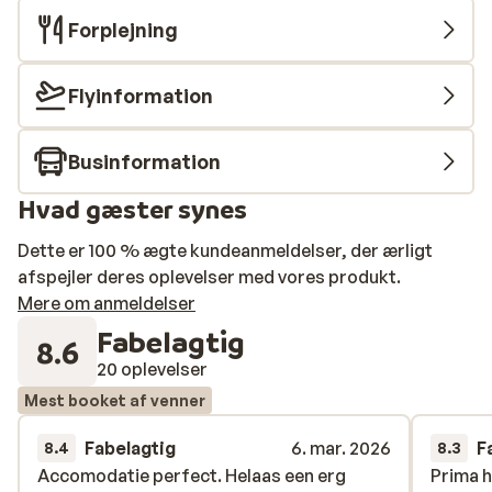
Forplejning
Flyinformation
Businformation
Hvad gæster synes
Dette er 100 % ægte kundeanmeldelser, der ærligt
afspejler deres oplevelser med vores produkt.
Mere om anmeldelser
Fabelagtig
8.6
20 oplevelser
Mest booket af venner
Fabelagtig
6. mar. 2026
F
8.4
8.3
Accomodatie perfect. Helaas een erg
Accomodatie perfect. Helaas een erg
Prima h
Prima h