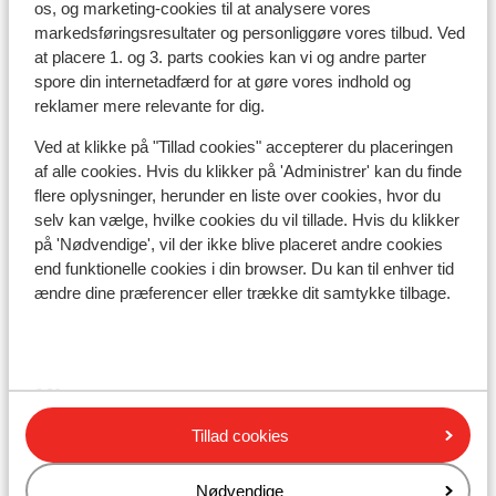
os, og marketing-cookies til at analysere vores
Afstand til skipiste ca. 950 meter
markedsføringsresultater og personliggøre vores tilbud. Ved
Afstand til busstoppested til skilift ca. 10 meter (
at placere 1. og 3. parts cookies kan vi og andre parter
skibus gratis mod forevisning af liftkort)
spore din internetadfærd for at gøre vores indhold og
Afstand til skilift ca. 950 meter
reklamer mere relevante for dig.
Afstand til nærmeste kiosk ca. 700 meter
Ved at klikke på "Tillad cookies" accepterer du placeringen
Nærmeste restaurant ca. 200 meter
af alle cookies. Hvis du klikker på 'Administrer' kan du finde
flere oplysninger, herunder en liste over cookies, hvor du
Liftkort/skileje/undervisning
selv kan vælge, hvilke cookies du vil tillade. Hvis du klikker
på 'Nødvendige', vil der ikke blive placeret andre cookies
Liftkort
end funktionelle cookies i din browser. Du kan til enhver tid
ændre dine præferencer eller trække dit samtykke tilbage.
Undervisning
Skileje
Tillad cookies
Andre overnatningssteder i Zell am
Nødvendige