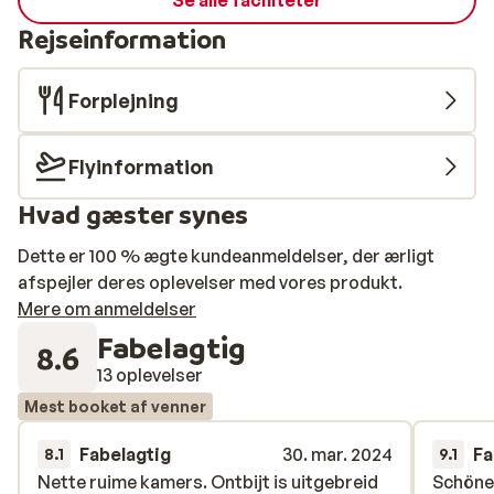
Se alle faciliteter
Rejseinformation
Forplejning
Flyinformation
Hvad gæster synes
Dette er 100 % ægte kundeanmeldelser, der ærligt
afspejler deres oplevelser med vores produkt.
Mere om anmeldelser
Fabelagtig
8.6
13 oplevelser
Mest booket af venner
Fabelagtig
30. mar. 2024
Fa
8.1
9.1
Nette ruime kamers. Ontbijt is uitgebreid
Nette ruime kamers. Ontbijt is uitgebreid
Schöne
Schöne