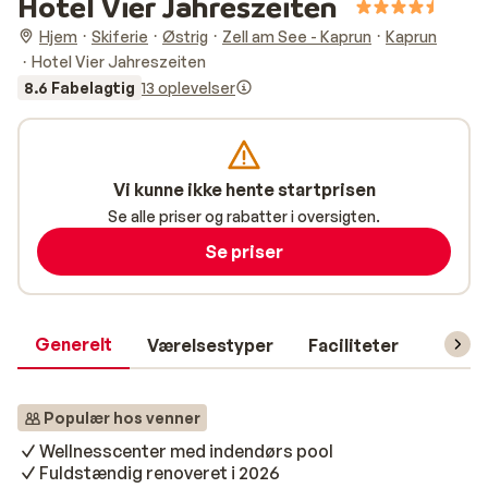
Hotel Vier Jahreszeiten
Hjem
Skiferie
Østrig
Zell am See - Kaprun
Kaprun
Hotel Vier Jahreszeiten
8.6 Fabelagtig
13 oplevelser
Vi kunne ikke hente startprisen
Se alle priser og rabatter i oversigten.
Se priser
Generelt
Værelsestyper
Faciliteter
Prakti
Populær hos venner
Wellnesscenter med indendørs pool
Fuldstændig renoveret i 2026