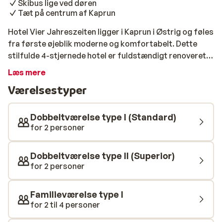
Skibus lige ved døren
Tæt på centrum af Kaprun
Hotel Vier Jahreszeiten ligger i Kaprun i Østrig og føles
fra første øjeblik moderne og komfortabelt. Dette
stilfulde 4-stjernede hotel er fuldstændigt renoveret i
2026 og kombinerer alpint charme med et friskt og
Læs mere
luksuriøst udtryk. Skibussen stopper kun 10 meter fra
Værelsestyper
hotellet og kører dig hurtigt mod lifterne i det alsidige
skiområde. Indenfor mødes du af et varmt interiør med
masser af træ, rolige farver og en hyggelig lounge med
Dobbeltværelse type I (Standard)
pejs. Værelserne er moderne indrettet og giver et
for 2 personer
dejligt sted at slappe af efter en dag i sneen. Uanset
om du vælger et komfortabelt dobbeltværelse, en
Dobbeltværelse type II (Superior)
juniorsuite eller en familiesuite, mærker du den nye,
for 2 personer
velholdte atmosfære. Fra nogle værelser er der udsigt
til de sneklædte bjerge omkring Kaprun. Efter skiløb er
Familieværelse type I
det skønt at slappe af i wellnessområdet med
for 2 til 4 personer
indendørs pool. Lad kulden slippe ud af kroppen i bio-