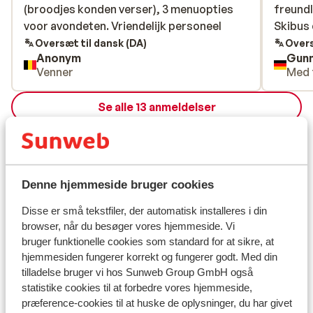
(broodjes konden verser), 3 menuopties
(broodjes konden verser), 3 menuopties
freundl
freundl
voor avondeten. Vriendelijk personeel
voor avondeten. Vriendelijk personeel
Skibus 
Skibus 
Oversæt til dansk (DA)
Overs
Anonym
Gunn
Venner
Med 
Se alle 13 anmeldelser
Lokation
Denne hjemmeside bruger cookies
Disse er små tekstfiler, der automatisk installeres i din
Se på kort
browser, når du besøger vores hjemmeside. Vi
bruger funktionelle cookies som standard for at sikre, at
hjemmesiden fungerer korrekt og fungerer godt. Med din
tilladelse bruger vi hos Sunweb Group GmbH også
statistike cookies til at forbedre vores hjemmeside,
I området
præference-cookies til at huske de oplysninger, du har givet
Afstand til centrum: ca. 500 meter