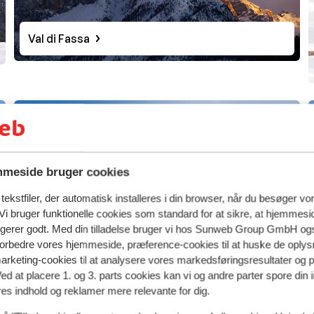
Val di Fassa
meside bruger cookies
ekstfiler, der automatisk installeres i din browser, når du besøger vo
i bruger funktionelle cookies som standard for at sikre, at hjemmesi
ngerer godt. Med din tilladelse bruger vi hos Sunweb Group GmbH ogs
 forbedre vores hjemmeside, præference-cookies til at huske de oplys
marketing-cookies til at analysere vores markedsføringsresultater og 
Kronplatz
Ved at placere 1. og 3. parts cookies kan vi og andre parter spore din
res indhold og reklamer mere relevante for dig.