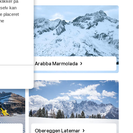
klikker på
 selv kan
ve placeret
ine
Arabba Marmolada
Obereggen Latemar