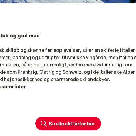
kiløb og god mad
skiløb og skønne ferieoplevelser, så er en skiferie i Italien
mmer, badning og udflugter til smukke vingårde, men Italien 
ommeren, så er det, om muligt, endnu mere vidunderligt om
ande som
Frankrig
,
Østrig
og
Schweiz
, og i de italienske Alper
ed høj snesikkerhed og charmerede skilandsbyer.
ortsområder
et med fantastiske skisportssteder, hvor man kan suse ned a
perfekt destination for en uforglemmelig vinterferie. I
få adgang til hele 12 forskellige underregioner, som tilsam
jerglandskab er ikke blot imponerende, men også betagende
Se alle skiferier her