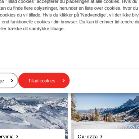
på "Tillad cookies" accepterer du placeringen af alle cookies. Hvis du 
kan du finde flere oplysninger, herunder en liste over cookies, hvor du
cookies du vil tillade. Hvis du klikker på 'Nødvendige', vil der ikke bli
end funktionelle cookies i din browser. Du kan til enhver tid ændre d
ller trække dit samtykke tilbage.
nen
Seiser Alm
er
ge
Tillad cookies
ervinia
Carezza