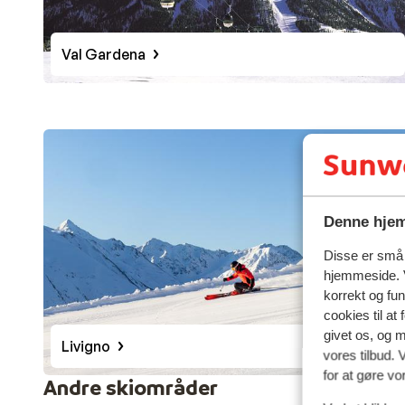
Val Gardena
Denne hjem
Disse er små t
hjemmeside. V
korrekt og fu
cookies til at
givet os, og 
Livigno
vores tilbud. 
for at gøre vo
Andre skiområder