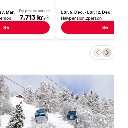
Fra pris pr. person
Fra pr
 27. Mar.
Lør. 5. Dec. - Lør. 12. Dec.
7.713 kr.
6.6
 bedst
erson
Halvpension
2
person
lippe
Se
Se
ferie
for at