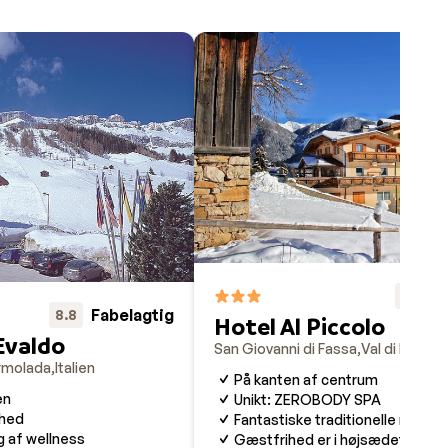
g
år de
også
kke
ikke
F
8.3
Fabelagtig
8.8
Hotel Al Piccolo
Evaldo
San Giovanni di Fassa
Val di Fassa
I
ien er
rmolada
Italien
På kanten af centrum
e
en
Unikt: ZEROBODY SPA
nhed
Fantastiske traditionelle måltid
g af wellness
Gæstfrihed er i højsædet