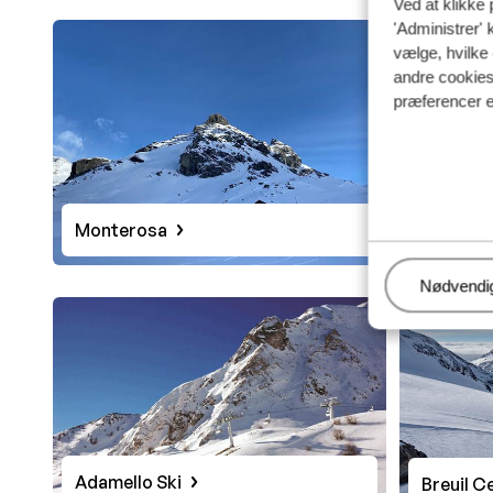
Ved at klikke 
'Administrer' 
vælge, hvilke 
andre cookies 
præferencer e
Drei Zin
Monterosa
Administr
Nødvendi
Adamello Ski
Breuil C