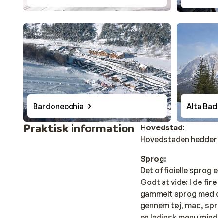
Bardonecchia
Alta Bad
Praktisk information
Hovedstad:
Hovedstaden hedder
Sprog:
Det officielle sprog e
Godt at vide: I de fir
gammelt sprog med dyb
gennem tøj, mad, spro
en ladinsk menu mind