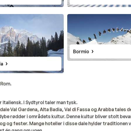
Bormio
ia
 Rom.
r italiensk. I Sydtyrol taler man tysk.
e dale Val Gardena, Alta Badia, Val di Fassa og Arabba tales d
e rødder i områdets kultur. Denne kultur bliver stolt bevar
g og fester. Mange hoteller i disse dale hylder traditionen v
st én gang om ugen.