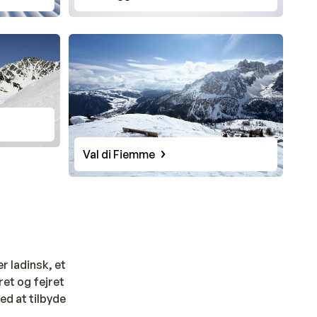
Val di Fiemme
er ladinsk, et
et og fejret
ed at tilbyde