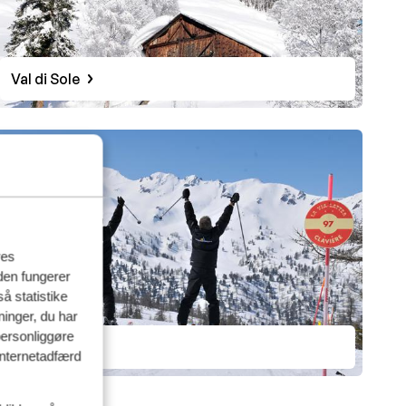
Val di Sole
res
den fungerer
å statistike
ninger, du har
personliggøre
Via Lattea
 internetadfærd