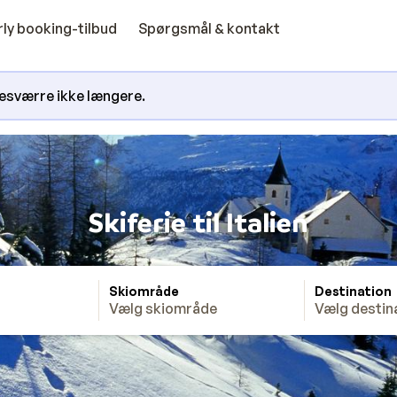
rly booking-tilbud
Spørgsmål & kontakt
 desværre ikke længere.
Skiferie til Italien
Skiområde
Destination
Vælg skiområde
Vælg destin