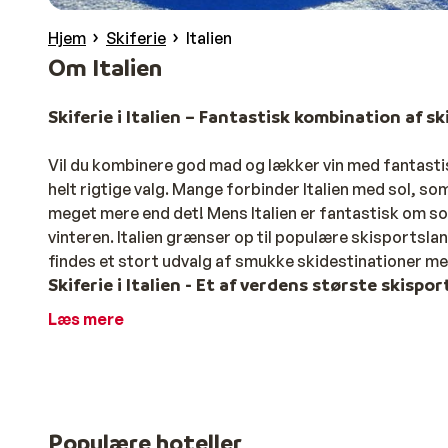
Hjem
Skiferie
Italien
Om Italien
Skiferie i Italien – Fantastisk kombination af s
Vil du kombinere god mad og lækker vin med fantastisk 
helt rigtige valg. Mange forbinder Italien med sol, so
meget mere end det! Mens Italien er fantastisk om s
vinteren. Italien grænser op til populære skisportsl
findes et stort udvalg af smukke skidestinationer m
Skiferie i Italien - Et af verdens største skisp
Læs mere
Norditalien er et paradis for skientusiaster, spækk
hundredvis af kilometer snedækkede pister. Det er en 
skiregionen
Dolomiti Superski
kan du med ét liftkort 
rummer over 1.200 kilometer pister. Dolomitternes b
smukt, og din skiferie magisk.
Populære hoteller