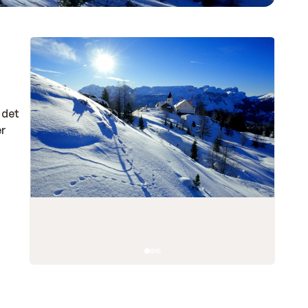
 det
er
d
men