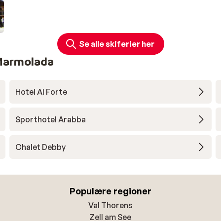
Se alle skiferier her
-Marmolada
Hotel Al Forte
Sporthotel Arabba
Chalet Debby
Populære regioner
Val Thorens
Zell am See