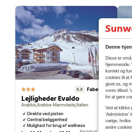
Denne hjem
Disse er små t
hjemmeside. V
korrekt og fu
cookies til at
givet os, og 
Fabelagtig
8.8
vores tilbud. 
Sp
Lejligheder Evaldo
for at gøre vo
Ara
Arabba
Arabba-Marmolada
Italien
Ved at klikke 
P
Direkte ved pisten
V
'Administrer' 
Central beliggenhed
A
vælge, hvilke 
Mulighed for brug af wellness
andre cookies 
Fra pris pr. person