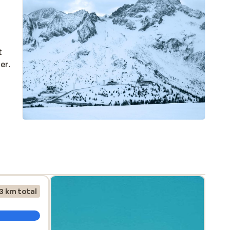
t
er.
 til
3 km total
lada-
 den