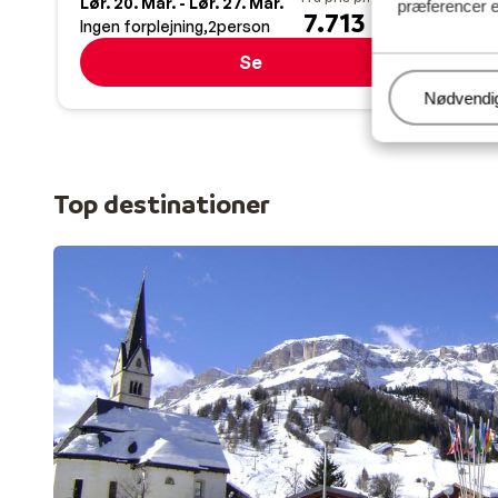
Lør. 20. Mar. - Lør. 27. Mar.
Fre.
præferencer e
7.713 kr.
Ingen forplejning
2
person
Halv
Se
Administr
Nødvendi
Top destinationer