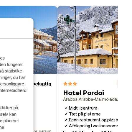
res
den fungerer
å statistike
ninger, du har
Fabelagtig
F
8.8
8.9
personliggøre
 internetadfærd
te
Hotel Pordoi
rmolada
Italien
Arabba
Arabba-Marmolada
Italien
klikker på
Midt i centrum
urant
Tæt på pisterne
 selv kan
d
Egen restaurant og pizzeria
ve placeret
Afslapning i wellnessområdet
ine
Fra pris pr. person
Fra pr