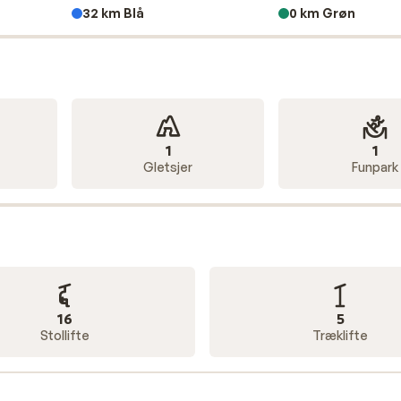
32 km Blå
0 km Grøn
rligt henvender sig til erfarne skiløbere og snowboardere, 
e-muligheder. Tag liften op til Porta Vescovo, hvorfra du 
te skråninger via røde og sorte pister. Her venter pister, so
iver Passo Fedaia dig mulighed for at tage kampen op med
so Campolongo byder på en mere afslappet og rolig oplevels
 ikke må gå glip af. Her venter en dagstur på 5-6 timer rundt
1
1
Gletsjer
Funpark
d inklusiv liftkort
Arabba-Marmolada. Uanset om din ferie skal være billig, luksu
ferie til dig. Vi har et udvalg af både hoteller og lejligheder, o
ge holde din skiferie på hotel med halvpension. Når du besti
inkluderet i den pris, du har betalt hjemmefra.
16
5
Stollifte
Træklifte