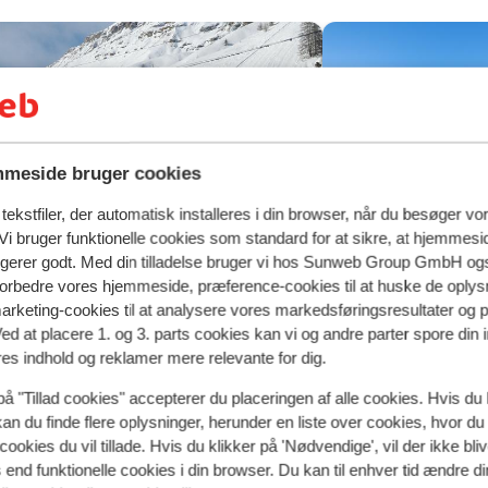
meside bruger cookies
ekstfiler, der automatisk installeres i din browser, når du besøger vo
i bruger funktionelle cookies som standard for at sikre, at hjemmesi
ngerer godt. Med din tilladelse bruger vi hos Sunweb Group GmbH ogs
 forbedre vores hjemmeside, præference-cookies til at huske de oplys
Fabelagtig
8.7
marketing-cookies til at analysere vores markedsføringsresultater og 
Ved at placere 1. og 3. parts cookies kan vi og andre parter spore din
orthotel Arabba
Hotel Al For
res indhold og reklamer mere relevante for dig.
bba
Arabba-Marmolada
Italien
Arabba
Arabba-Ma
på "Tillad cookies" accepterer du placeringen af alle cookies. Hvis du 
erfekt beliggenhed
Romantisk
insmagning
Anerkendt resta
kan du finde flere oplysninger, herunder en liste over cookies, hvor du
nerkendt restaurant
God beliggenhe
cookies du vil tillade. Hvis du klikker på 'Nødvendige', vil der ikke bli
end funktionelle cookies i din browser. Du kan til enhver tid ændre d
Fra pris pr. person