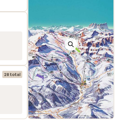
på
kan
m
e.
 om
riøs
28 total
g vil
ller