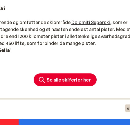
ki
erende og omfattende skiområde
Dolomiti Superski
, som er
betagende skønhed og et næsten endeløst antal pister. Med e
indre end 1200 kilometer pister i alle tænkelige sværhedsgrad
d 450 lifte, som forbinder de mange pister.
ella'
sivet Sella, som byder på 500 km pister i hjertet af
”Selle Ronda”, som er en 40 kilometer lang og oplevelsesrig
 du også rigtige gode muligheder, for dig som holder af
Se alle skiferier her
1000 km langrendspister, er Dolomitterne det perfekte sted
dfordrende terræn
6
 og en fantastisk udsigt ud over Sella-massivet og Marmo
jergpas, Passo Pordoi og Passo Campolongo, og er en del af