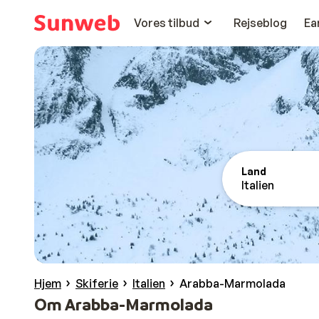
Vores tilbud
Rejseblog
Ea
Land
Italien
Hjem
Skiferie
Italien
Arabba-Marmolada
Om Arabba-Marmolada