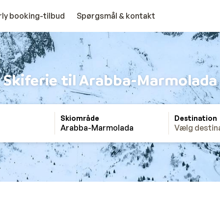
rly booking-tilbud
Spørgsmål & kontakt
Skiferie til Arabba-Marmolada
Skiområde
Destination
Arabba-Marmolada
Vælg destin