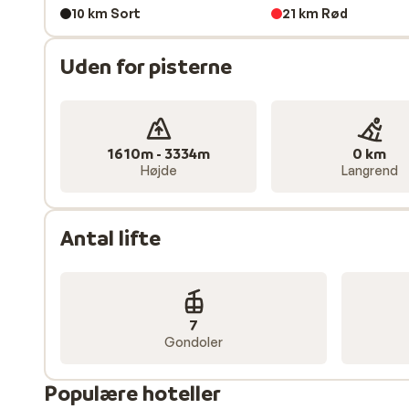
10 km Sort
21 km Rød
Skiområdet byder på et stort udvalg af pister, der sæ
grund af de udfordrende pister og spændende offpist
Uden for pisterne
glide tilbage til Arabba over de fantastiske nordvend
virkelig sætter færdighederne på prøve. Derudover g
gletsjerløb, mens de solbeskinnede skråninger i Pas
Sella Ronda-turen er noget, som (let) øvede skiløbere
1610m - 3334m
0 km
Stella-massivet.
Højde
Langrend
Skiferie til Arabba-Marmolada med Sunweb – Alti
Sunweb har et lille, men godt udvalg af skiferier til 
Antal lifte
eller bare bedst til prisen, så har vi den helt rigtige ski
du slippe for at tænke på madlavning, kan du også væl
en skiferie til Italien hos Sunweb, er liftkortet altid 
7
Gondoler
Populære hoteller