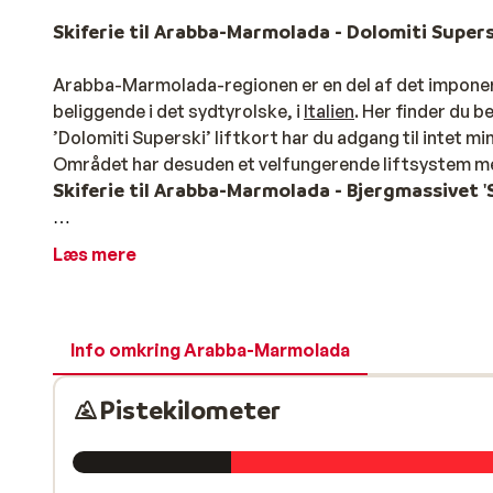
Skiferie til Arabba-Marmolada - Dolomiti Supers
Arabba-Marmolada-regionen er en del af det impon
beliggende i det sydtyrolske, i
Italien
. Her finder du 
’Dolomiti Superski’ liftkort har du adgang til intet m
Området har desuden et velfungerende liftsystem me
Skiferie til Arabba-Marmolada - Bjergmassivet 'S
Det er også i Arabba-Marmolada, at du finder bjergmas
Læs mere
Dolomitterne. Her har du også mulighed for at prøve 
skirute omkring selve bjerget. I samme område finder
langrendsskiløb. Med 12 skisportssteder og mere end 
en langrendsskiferie!
Info omkring Arabba-Marmolada
Skiferie til Arabba-Marmolada - Varieret og u
Pistekilometer
Arabba-Marmolada er et område med høj snesikkerhed
gletsjeren. Arabba er ideelt placeret mellem de to b
berømte Sella Ronda.