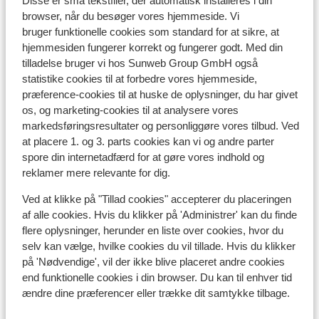
Disse er små tekstfiler, der automatisk installeres i din
browser, når du besøger vores hjemmeside. Vi
bruger funktionelle cookies som standard for at sikre, at
hjemmesiden fungerer korrekt og fungerer godt. Med din
tilladelse bruger vi hos Sunweb Group GmbH også
statistike cookies til at forbedre vores hjemmeside,
præference-cookies til at huske de oplysninger, du har givet
os, og marketing-cookies til at analysere vores
markedsføringsresultater og personliggøre vores tilbud. Ved
at placere 1. og 3. parts cookies kan vi og andre parter
Seiser Alm
spore din internetadfærd for at gøre vores indhold og
reklamer mere relevante for dig.
Ved at klikke på "Tillad cookies" accepterer du placeringen
af alle cookies. Hvis du klikker på 'Administrer' kan du finde
flere oplysninger, herunder en liste over cookies, hvor du
selv kan vælge, hvilke cookies du vil tillade. Hvis du klikker
på 'Nødvendige', vil der ikke blive placeret andre cookies
end funktionelle cookies i din browser. Du kan til enhver tid
ændre dine præferencer eller trække dit samtykke tilbage.