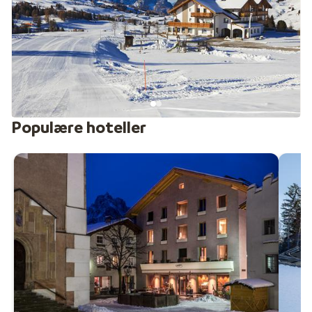
ligger Val Gardena lige i nærheden. Fra Seiser Alm kan
du nemt fortsætte til dette større skiområde og endda
prøve den berømte Sella Ronda. Den hurtigste
forbindelse går via en betalingsbus fra Saltria til Monte
Pana. Sammen tilbyder Seiser Alm og Val Gardena hele
181 kilometer pister – ideelt til lange og alsidige skidage.
Seiser Alm nås fra Seis am Schlern på cirka 15 minutter
Populære hoteller
med gondol. Når du er oppe, kan du ikke kun nyde de
gode pister, men også en helt fantastisk udsigt over
Dolomitterne. Området er desuden en del af Dolomiti
Superski, som giver adgang til et af verdens største
skiområder og endnu flere muligheder på ski.
Der er også masser at opleve uden for pisterne. Med
omkring 80 kilometer langrendsløjper og 60 kilometer
vintervandreruter er der noget for enhver vinterelsker.
Tag ud i naturen med snesko eller prøv en romantisk tur
i hesteslæde – en afslappet måde at opleve det unikke