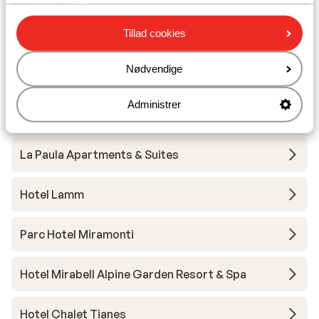
Tillad cookies
Voels am Schlern
Andre overnatningssteder i Seiser Alm
Nødvendige
Administrer
Alpenroyal Hotel
La Paula Apartments & Suites
Hotel Lamm
Parc Hotel Miramonti
Hotel Mirabell Alpine Garden Resort & Spa
Hotel Chalet Tianes