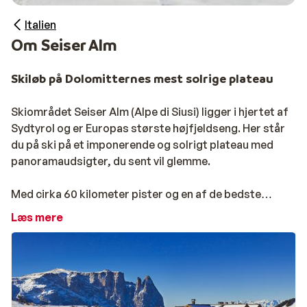
Italien
Om Seiser Alm
Skiløb på Dolomitternes mest solrige plateau
Skiområdet Seiser Alm (Alpe di Siusi) ligger i hjertet af
Sydtyrol og er Europas største højfjeldseng. Her står
du på ski på et imponerende og solrigt plateau med
panoramaudsigter, du sent vil glemme.
Med cirka 60 kilometer pister og en af de bedste
snowparks i Sydtyrol er området særligt velegnet til
Læs mere
familier og begyndere. De brede og overskuelige pister
består primært af blå og let røde nedfarter – perfekt
til at stå afslappet på ski og nyde hvert sving.
Leder du efter mere variation eller længere ture? Så