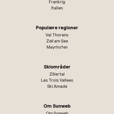
Frankrig
Italien
Populære regioner
Val Thorens
Zell am See
Mayrhofen
Skiområder
Zillertal
Les Trois Vallees
Ski Amade
Om Sunweb
Om Sunweb