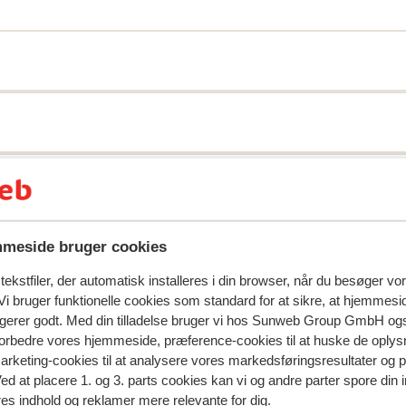
B Résidence Martagons A & B ligger kun 20
sans. Her er du tæt på både stemningen og
ellem studios, 2-værelses lejligheder (1
r), som alle er enkelt, men hyggeligt
meside bruger cookies
natningssted i øjeblikket.
ekstfiler, der automatisk installeres i din browser, når du besøger vo
i bruger funktionelle cookies som standard for at sikre, at hjemmesi
ngerer godt. Med din tilladelse bruger vi hos Sunweb Group GmbH ogs
 forbedre vores hjemmeside, præference-cookies til at huske de oplys
marketing-cookies til at analysere vores markedsføringsresultater og 
Ved at placere 1. og 3. parts cookies kan vi og andre parter spore din
res indhold og reklamer mere relevante for dig.