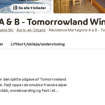
Se alle 9 billeder
A & B - Tomorrowland Wi
aine Ski
Auris-en-Oisans
Résidence Martagons A & B - T
er
Liftkort/skileje/undervisning
for den sjette udgave af Tomorrowland
er. Højt oppe i de smukke franske alper
kiløb, snowboarding og fest i et
åde. Vælg mellem en oplevelse på 5 dage
e pakker inkluderer Mountain Stage Pass,