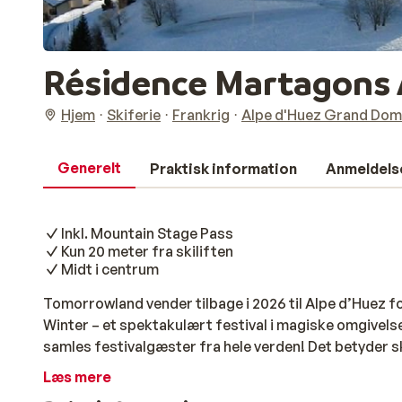
Résidence Martagons 
Hjem
Skiferie
Frankrig
Alpe d'Huez Grand Dom
Generelt
Praktisk information
Anmeldels
Inkl. Mountain Stage Pass
Kun 20 meter fra skiliften
Midt i centrum
Tomorrowland vender tilbage i 2026 til Alpe d’Huez 
Winter – et spektakulært festival i magiske omgivels
samles festivalgæster fra hele verden! Det betyder s
skiområde, der er forvandlet til ét stort festivalomr
Læs mere
(tirsdag – lørdag) eller 8 dage (lørdag – lørdag). All