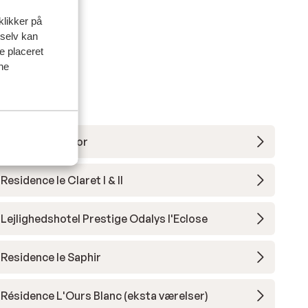
klikker på
 selv kan
ve placeret
ine
Hotel Daria-I Nor
Residence le Claret I & II
Lejlighedshotel Prestige Odalys l'Eclose
Residence le Saphir
Résidence L'Ours Blanc (eksta værelser)