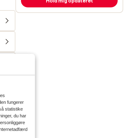
Hold mig opdateret
res
den fungerer
å statistike
ninger, du har
personliggøre
 internetadfærd