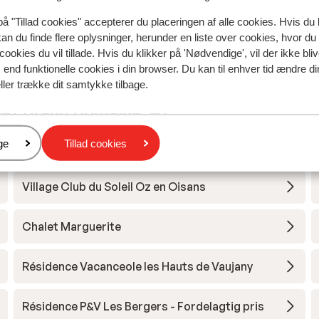
på "Tillad cookies" accepterer du placeringen af alle cookies. Hvis du 
kan du finde flere oplysninger, herunder en liste over cookies, hvor du
cookies du vil tillade. Hvis du klikker på 'Nødvendige', vil der ikke bli
end funktionelle cookies i din browser. Du kan til enhver tid ændre d
ller trække dit samtykke tilbage.
uez Grand Domaine Ski
er
ge
Tillad cookies
Hotel Au Chamois d'Or
Village Club du Soleil Oz en Oisans
Chalet Marguerite
Résidence Vacanceole les Hauts de Vaujany
Résidence P&V Les Bergers - Fordelagtig pris