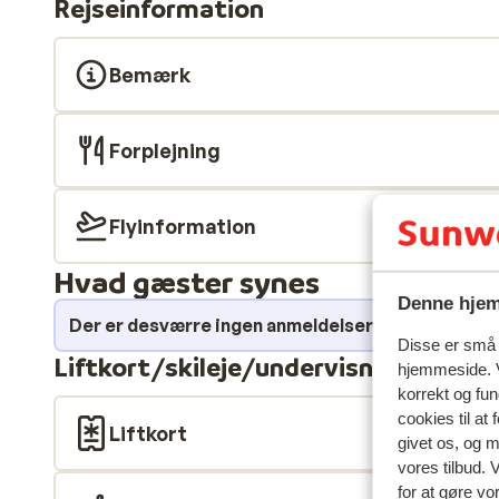
Rejseinformation
indkvartering og liftkort. Résidence Martagons A & 
meter fra skiliften og midt i centrum af Auris-en-Oi
pisten – alt ligger lige uden for døren. Du kan vælge m
Bemærk
soveværelse) og 3-værelses lejligheder (2 soveværelse
indrettet. Et ideelt udgangspunkt for din skiferie.
Forplejning
Flyinformation
Hvad gæster synes
Denne hjem
Der er desværre ingen anmeldelser for dette over
Disse er små t
Liftkort/skileje/undervisning
hjemmeside. V
korrekt og fu
cookies til at
Liftkort
givet os, og 
vores tilbud. 
for at gøre vo