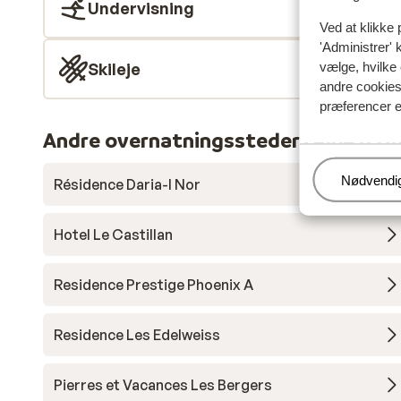
Undervisning
Ved at klikke 
'Administrer' 
vælge, hvilke 
Skileje
andre cookies 
præferencer e
Andre overnatningssteder i Alpe d'H
Administr
Nødvendi
Résidence Daria-I Nor
Hotel Le Castillan
Residence Prestige Phoenix A
Residence Les Edelweiss
Pierres et Vacances Les Bergers